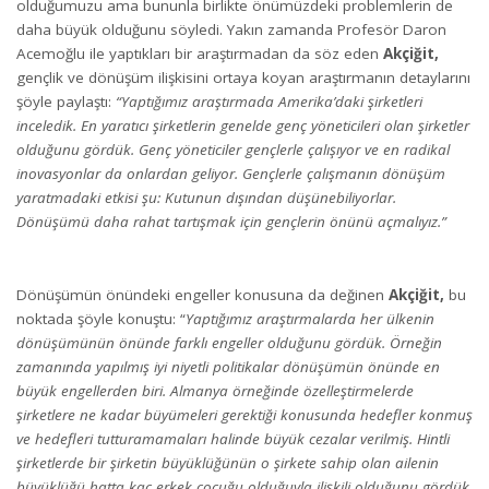
olduğumuzu ama bununla birlikte önümüzdeki problemlerin de
daha büyük olduğunu söyledi. Yakın zamanda Profesör Daron
Acemoğlu ile yaptıkları bir araştırmadan da söz eden
Akçiğit,
gençlik ve dönüşüm ilişkisini ortaya koyan araştırmanın detaylarını
şöyle paylaştı:
“Yaptığımız araştırmada Amerika’daki şirketleri
inceledik. En yaratıcı şirketlerin genelde genç yöneticileri olan şirketler
olduğunu gördük. Genç yöneticiler gençlerle çalışıyor ve en radikal
inovasyonlar da onlardan geliyor. Gençlerle çalışmanın dönüşüm
yaratmadaki etkisi şu: Kutunun dışından düşünebiliyorlar.
Dönüşümü daha rahat tartışmak için gençlerin önünü açmalıyız.”
Dönüşümün önündeki engeller konusuna da değinen
Akçiğit,
bu
noktada şöyle konuştu: “
Yaptığımız araştırmalarda her ülkenin
dönüşümünün önünde farklı engeller olduğunu gördük. Örneğin
zamanında yapılmış iyi niyetli politikalar dönüşümün önünde en
büyük engellerden biri. Almanya örneğinde özelleştirmelerde
şirketlere ne kadar büyümeleri gerektiği konusunda hedefler konmuş
ve hedefleri tutturamamaları halinde büyük cezalar verilmiş. Hintli
şirketlerde bir şirketin büyüklüğünün o şirkete sahip olan ailenin
büyüklüğü hatta kaç erkek çocuğu olduğuyla ilişkili olduğunu gördük.