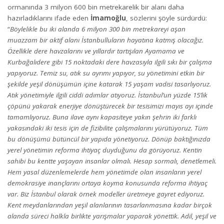
ormanında 3 milyon 600 bin metrekarelik bir alanı daha
hazırladıklarını ifade eden
İmamoğlu
, sözlerini şöyle sürdürdü:
“
Böylelikle bu iki alanda 6 milyon 300 bin metrekareyi aşan
muazzam bir aktif alanı İstanbulluların hayatına katmış olacağız.
Özellikle dere havzalarını ve yıllardır tartışılan Ayamama ve
Kurbağalıdere gibi 15 noktadaki dere havzasıyla ilgili sıkı bir çalışma
yapıyoruz. Temiz su, atık su ayrımı yapıyor, su yönetimini etkin bir
şekilde yeşil dönüşümün içine katarak 15 yaşam vadisi tasarlıyoruz.
Atık yönetimiyle ilgili ciddi adımlar atıyoruz. İstanbul’un yüzde 15’lik
çöpünü yakarak enerjiye dönüştürecek bir tesisimizi mayıs ayı içinde
tamamlıyoruz. Buna ilave aynı kapasiteye yakın şehrin iki farklı
yakasındaki iki tesis için de fizibilite çalışmalarını yürütüyoruz. Tüm
bu dönüşümü bütüncül bir yapıda yönetiyoruz. Dönüp baktığınızda
yerel yönetimin reforma ihtiyaç duyduğunu da görüyoruz. Kentin
sahibi bu kentte yaşayan insanlar olmalı. Hesap sormalı, denetlemeli.
Hem yasal düzenlemelerde hem yönetimde olan insanların yerel
demokrasiye inançlarını ortaya koyma konusunda reforma ihtiyaç
var. Biz İstanbul olarak örnek modeller üretmeye gayret ediyoruz.
Kent meydanlarından yeşil alanlarının tasarlanmasına kadar birçok
alanda süreci halkla birlikte yarışmalar yaparak yönettik. Adil, yeşil ve