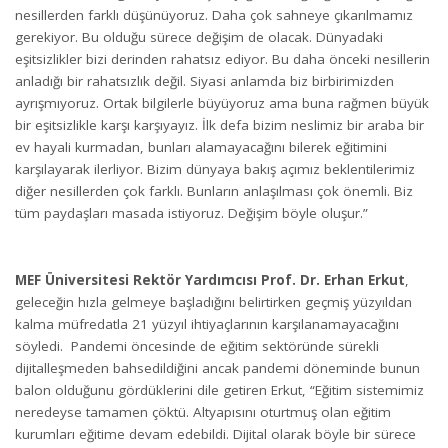
nesillerden farklı düşünüyoruz. Daha çok sahneye çıkarılmamız
gerekiyor. Bu olduğu sürece değişim de olacak. Dünyadaki
eşitsizlikler bizi derinden rahatsız ediyor. Bu daha önceki nesillerin
anladığı bir rahatsızlık değil. Siyasi anlamda biz birbirimizden
ayrışmıyoruz. Ortak bilgilerle büyüyoruz ama buna rağmen büyük
bir eşitsizlikle karşı karşıyayız. İlk defa bizim neslimiz bir araba bir
ev hayali kurmadan, bunları alamayacağını bilerek eğitimini
karşılayarak ilerliyor. Bizim dünyaya bakış açımız beklentilerimiz
diğer nesillerden çok farklı. Bunların anlaşılması çok önemli. Biz
tüm paydaşları masada istiyoruz. Değişim böyle oluşur.”
MEF Üniversitesi Rektör Yardımcısı Prof. Dr. Erhan Erkut
,
geleceğin hızla gelmeye başladığını belirtirken geçmiş yüzyıldan
kalma müfredatla 21 yüzyıl ihtiyaçlarının karşılanamayacağını
söyledi. Pandemi öncesinde de eğitim sektöründe sürekli
dijitalleşmeden bahsedildiğini ancak pandemi döneminde bunun
balon olduğunu gördüklerini dile getiren Erkut, “Eğitim sistemimiz
neredeyse tamamen çöktü. Altyapısını oturtmuş olan eğitim
kurumları eğitime devam edebildi. Dijital olarak böyle bir sürece