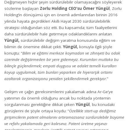
Değişmeyen hiçbir şeyin sürdürülebilir olamayacağını söyleyerek
sözlerine başlayan
Zorlu Holding CEO’su Ömer Yüngül
, Zorlu
Holding’in dönüşümü için en önemli adımlarından birinin 2016
yılında hayata geçirdikleri Akıllı Hayat 2030 sürdürülebilirlik
stratejisi olduğundan söz etti. Bu kapsamda; tüm faaliyetlerini
daha sürdürülebilir hale getirmeye odaklandıklarını anlatan
Yüngül,
sürdürülebilir değişim yaratma konusunda eğitim ve
bilimin de önemine dikkat çekti.
Yüngül,
konuyla ilgili şöyle
konuştu: “
Bilim ve eğitimi merkeze koymadan ve zihniyeti bu odak
üzerinde değiştirmeden bir yere gidemeyiz. Kurumları mutlaka bu
bilinçle güçlendirmek; empati duygusu ve adalet temelli kuralları
koyup uygulamak, tüm bunları yaparken de hiyerarşik ortamı
azaltarak organizasyonu yeniden şekillendirmek gerekiyor
.”
Gelişim ve çağın gereksinimlerini yakalamak adına Ar-Ge’ye
yatırımın da önemli olduğunu ancak bu noktada yöntemin
sorgulanması gerektiğine dikkat çeken
Yüngül
, bu konudaki
görüşlerini de şöyle ortaya koydu: “
Özellikle start-up dediğimiz
girişimcilerin patent almalarını artıramazsanız sürdürülebilir büyüme
ve refahı yakalamada geri kalırsınız. Patent üretme yaşınızı
gençleştirirseniz, gençlerin ürettiği patent sayısını artırırsanız