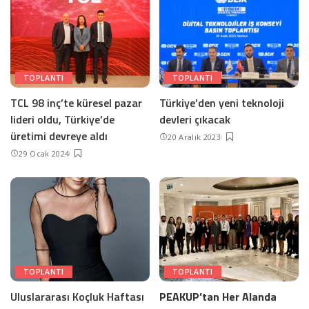
TOPLANTI
TOPLANTI
TCL 98 inç’te küresel pazar
Türkiye’den yeni teknoloji
lideri oldu, Türkiye’de
devleri çıkacak
üretimi devreye aldı
20 Aralık 2023
29 Ocak 2024
TOPLANTI
TOPLANTI
Uluslararası Koçluk Haftası
PEAKUP’tan Her Alanda