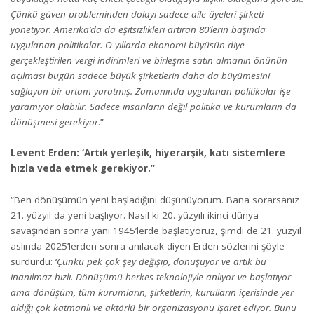
Çünkü güven probleminden dolayı sadece aile üyeleri şirketi
yönetiyor. Amerika’da da eşitsizlikleri artıran 80’lerin başında
uygulanan politikalar. O yıllarda ekonomi büyüsün diye
gerçekleştirilen vergi indirimleri ve birleşme satın almanın önünün
açılması bugün sadece büyük şirketlerin daha da büyümesini
sağlayan bir ortam yaratmış. Zamanında uygulanan politikalar işe
yaramıyor olabilir. Sadece insanların değil politika ve kurumların da
dönüşmesi gerekiyor
.”
Levent Erden: ‘Artık yerleşik, hiyerarşik, katı sistemlere
hızla veda etmek gerekiyor.”
“Ben dönüşümün yeni başladığını düşünüyorum. Bana sorarsanız
21. yüzyıl da yeni başlıyor. Nasıl ki 20. yüzyılı ikinci dünya
savaşından sonra yani 1945’lerde başlatıyoruz, şimdi de 21. yüzyıl
aslında 2025’lerden sonra anılacak diyen Erden sözlerini şöyle
sürdürdü: ‘
Çünkü pek çok şey değişip, dönüşüyor ve artık bu
inanılmaz hızlı. Dönüşümü herkes teknolojiyle anlıyor ve başlatıyor
ama dönüşüm, tüm kurumların, şirketlerin, kurulların içerisinde yer
aldığı çok katmanlı ve aktörlü bir organizasyonu işaret ediyor. Bunu