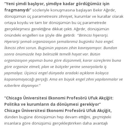
“Yeni şimdi başlıyor, şimdiye kadar gördüğümüz işin
fragmanıydı”
sözleriyle konuşmasına başlayan Bekir Ağırdır,
dönüşümün üç parametresini zihniyet, kurumlar ve kurallar olarak
ortaya koydu ve tam bir dönüşümün bu üç parametrede
gerçekleşmesi gerektiğine dikkat çekti. Ağırdır, dönüşümün
önündeki engelleri ise şöyle dile getirdi: “
Birincisi hiyerarşi.
Hiyerarşi şemalı organizasyon şemalarımız bugünkü hıza engel.
İkincisi zihni sorun. Bugünün yapısını zihin kavrayamıyor. Bundan
sonra önümüzde hep belirsizlik temelli hayat var. Bütün
organizasyon yapımızı buna göre düşünmeli, karar süreçlerini
buna
göre organize etmeli, plan ve bütçeler yerine senaryolarla iş
yapmalıyız. Üçüncü engel dünyada aradaki açıkların kolayca
kapanamayacağı gerçeği. Ama en büyük engel zihni yapılanmalar ve
ezberlere dayanıyor
.”
“Chicago Üniversitesi Ekonomi Profesörü Ufuk Akçiğit:
Politika ve kurumların da dönüşmesi gerekiyor”
Chicago Üniversitesi Ekonomi Profesörü Ufuk Akçiğit,
dünden bugüne dönüşümün hep devam ettiğini, geçmişteki
insanlara göre dönüşümü gerçekleştirirken daha avantajlı