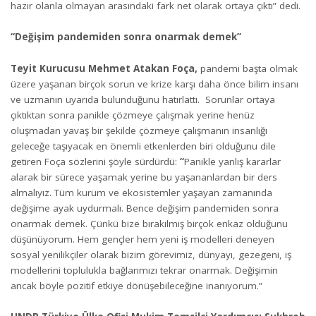
hazır olanla olmayan arasındaki fark net olarak ortaya çıktı” dedi.
“Değişim pandemiden sonra onarmak demek”
Teyit Kurucusu Mehmet Atakan Foça
,
pandemi başta olmak
üzere yaşanan birçok sorun ve krize karşı daha önce bilim insanı
ve uzmanın uyarıda bulunduğunu hatırlattı. Sorunlar ortaya
çıktıktan sonra panikle çözmeye çalışmak yerine henüz
oluşmadan yavaş bir şekilde çözmeye çalışmanın insanlığı
geleceğe taşıyacak en önemli etkenlerden biri olduğunu dile
getiren Foça sözlerini şöyle sürdürdü:
“
Panikle yanlış kararlar
alarak bir sürece yaşamak yerine bu yaşananlardan bir ders
almalıyız. Tüm kurum ve ekosistemler yaşayan zamanında
değişime ayak uydurmalı. Bence değişim pandemiden sonra
onarmak demek. Çünkü bize bırakılmış birçok enkaz olduğunu
düşünüyorum. Hem gençler hem yeni iş modelleri deneyen
sosyal yenilikçiler olarak bizim görevimiz, dünyayı, gezegeni, iş
modellerini toplulukla bağlarımızı tekrar onarmak. Değişimin
ancak böyle pozitif etkiye dönüşebileceğine inanıyorum.”