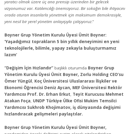
yaratıcı olmak üzere üç ana prensip üzerinden bir gelecek
vizyonumuz var. Katılımcılığı önemsiyoruz. Bir sokağın bile ihtiyacını
orada oturan insanlarla yönetmek için maksimum demokrasiyle,
yeni nesil bir yerel yönetim anlayışıyla çalışıyoruz
.”
Boyner Grup Yönetim Kurulu Üyesi Ümit Boyner:
‘
Yaşadığımız toprakların 5 bin yıllık deneyimini en yeni
teknolojilerle, bilimle, yapay zekayla buluşturmamız
lazım’
“Değişim İçin Hızlandır”
başlıklı oturumda
Boyner Grup
Yönetim Kurulu Üyesi Ümit Boyner,
Zorlu Holding CEO’su
Ömer Yüngül
,
Koç Üniversitesi Uluslararası İlişkiler ve
Ekonomi Öğrencisi Deniz Aycan, MEF Üniversitesi Rektör
Yardımcısı Prof. Dr. Erhan Erkut
,
Teyit Kurucusu Mehmet
Atakan Foça
,
UNDP Türkiye Ülke Ofisi Mukim Temsilci
Yardımcısı Sukhrob Khojimatov, iş dünyasında değişimi
hızlandıracak gelişmeleri paylaştılar.
Boyner Grup Yönetim Kurulu Üyesi Ümit Boyner,
pandemiden önceki değişimi evrim olarak nitelendirirken