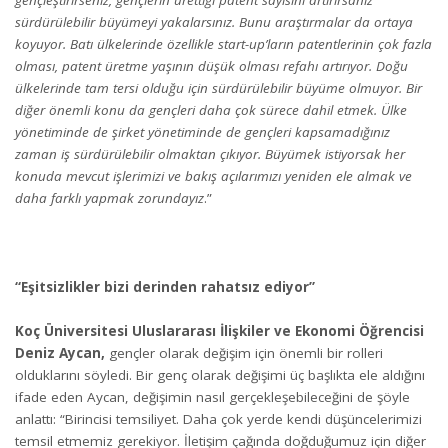
sürdürülebilir büyümeyi yakalarsınız. Bunu araştırmalar da ortaya
koyuyor. Batı ülkelerinde özellikle start-up’ların patentlerinin çok fazla
olması, patent üretme yaşının düşük olması refahı artırıyor. Doğu
ülkelerinde tam tersi olduğu için sürdürülebilir büyüme olmuyor. Bir
diğer önemli konu da gençleri daha çok sürece dahil etmek. Ülke
yönetiminde de şirket yönetiminde de gençleri kapsamadığınız
zaman iş sürdürülebilir olmaktan çıkıyor. Büyümek istiyorsak her
konuda mevcut işlerimizi ve bakış açılarımızı yeniden ele almak ve
daha farklı yapmak zorundayız
.”
“Eşitsizlikler bizi derinden rahatsız ediyor”
Koç Üniversitesi Uluslararası İlişkiler ve Ekonomi Öğrencisi
Deniz Aycan,
gençler olarak değişim için önemli bir rolleri
olduklarını söyledi. Bir genç olarak değişimi üç başlıkta ele aldığını
ifade eden Aycan, değişimin nasıl gerçekleşebileceğini de şöyle
anlattı: “Birincisi temsiliyet. Daha çok yerde kendi düşüncelerimizi
temsil etmemiz gerekiyor. İletişim çağında doğduğumuz için diğer