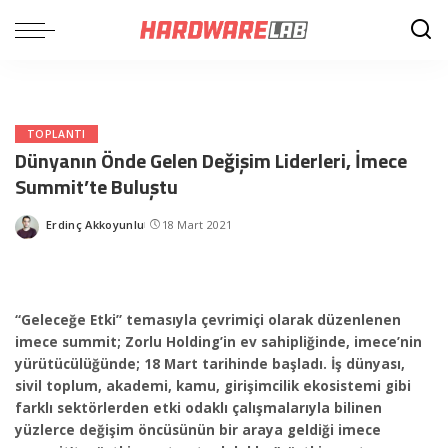
TOPLANTI
Dünyanın Önde Gelen Değişim Liderleri, İmece
Summit’te Buluştu
Erdinç Akkoyunlu
18 Mart 2021
Posted
by
“Geleceğe Etki” temasıyla çevrimiçi olarak düzenlenen
imece summit; Zorlu Holding’in ev sahipliğinde, imece’nin
yürütücülüğünde; 18 Mart tarihinde başladı.
İş dünyası,
sivil toplum, akademi, kamu, girişimcilik ekosistemi gibi
farklı sektörlerden etki odaklı çalışmalarıyla bilinen
yüzlerce değişim öncüsünün bir araya ge
ldiği imece