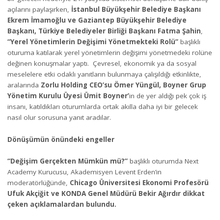
açılarını paylaşırken,
İstanbul Büyükşehir Belediye Başkanı
Ekrem İmamoğlu ve Gaziantep Büyükşehir Belediye
Başkanı, Türkiye Belediyeler Birliği Başkanı Fatma Şahin
,
“Yerel Yönetimlerin Değişimi Yönetmekteki Rolü”
başlıklı
oturuma katılarak yerel yönetimlerin değişimi yönetmedeki rolüne
değinen konuşmalar yaptı. Çevresel, ekonomik ya da sosyal
meselelere etki odaklı yanıtların bulunmaya çalışıldığı etkinlikte,
aralarında
Zorlu Holding CEO’su Ömer Yüngül, Boyner Grup
Yönetim Kurulu Üyesi Ümit Boyner’
in de yer aldığı pek çok iş
insanı, katıldıkları oturumlarda ortak akılla daha iyi bir gelecek
nasıl olur sorusuna yanıt aradılar.
Dönüşümün önündeki engeller
“Değişim Gerçekten Mümkün mü?”
başlıklı oturumda Next
Academy Kurucusu, Akademisyen Levent Erden’in
moderatörlüğünde,
Chicago Üniversitesi Ekonomi Profesörü
Ufuk Akçiğit ve KONDA Genel Müdürü Bekir Ağırdır dikkat
çeken açıklamalardan bulundu.