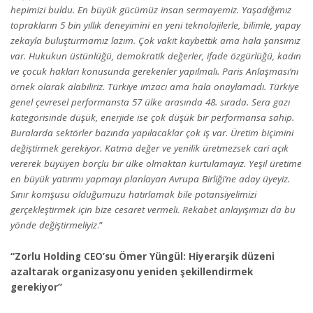
hepimizi buldu. En büyük gücümüz insan sermayemiz. Yaşadığımız
toprakların 5 bin yıllık deneyimini en yeni teknolojilerle, bilimle, yapay
zekayla buluşturmamız lazım. Çok vakit kaybettik ama hala şansımız
var. Hukukun üstünlüğü, demokratik değerler, ifade özgürlüğü, kadın
ve çocuk hakları konusunda gerekenler yapılmalı. Paris Anlaşması’nı
örnek olarak alabiliriz. Türkiye imzacı ama hala onaylamadı. Türkiye
genel çevresel performansta 57 ülke arasında 48. sırada. Sera gazı
kategorisinde düşük, enerjide ise çok düşük bir performansa sahip.
Buralarda sektörler bazında yapılacaklar çok iş var. Üretim biçimini
değiştirmek gerekiyor. Katma değer ve yenilik üretmezsek cari açık
vererek büyüyen borçlu bir ülke olmaktan kurtulamayız. Yeşil üretime
en büyük yatırımı yapmayı planlayan Avrupa Birliği’ne aday üyeyiz.
Sınır komşusu olduğumuzu hatırlamak bile potansiyelimizi
gerçekleştirmek için bize cesaret vermeli. Rekabet anlayışımızı da bu
yönde değiştirmeliyiz
.”
“
Zorlu Holding CEO’su
Ömer Yüngül
: Hiyerarşik düzeni
azaltarak organizasyonu yeniden şekillendirmek
gerekiyor”