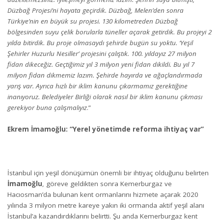
Düzbağ Projesi’ni hayata geçirdik. Düzbağ, Melen’den sonra
Türkiye’nin en büyük su projesi. 130 kilometreden Düzbağ
bölgesinden suyu çelik borularla tüneller açarak getirdik. Bu projeyi 2
yılda bitirdik. Bu proje olmasaydı şehirde bugün su yoktu. ‘Yeşil
Şehirler Huzurlu Nesiller’ projesini çalıştık. 100. yıldayız 27 milyon
fidan dikeceğiz. Geçtiğimiz yıl 3 milyon yeni fidan dikildi. Bu yıl 7
milyon fidan dikmemiz lazım. Şehirde hayırda ve ağaçlandırmada
yarış var. Ayrıca hızlı bir iklim kanunu çıkarmamız gerektiğine
inanıyoruz. Belediyeler Birliği olarak nasıl bir iklim kanunu çıkması
gerekiyor buna çalışmalıyız
.”
Ekrem İmamoğlu: “Yerel yönetimde reforma ihtiyaç var”
İstanbul için yeşil dönüşümün önemli bir ihtiyaç olduğunu belirten
İmamoğlu
, göreve geldikten sonra Kemerburgaz ve
Hacıosman’da bulunan kent ormanlarını hizmete açarak 2020
yılında 3 milyon metre kareye yakın iki ormanda aktif yeşil alanı
İstanbul’a kazandırdıklarını belirtti. Şu anda Kemerburgaz kent