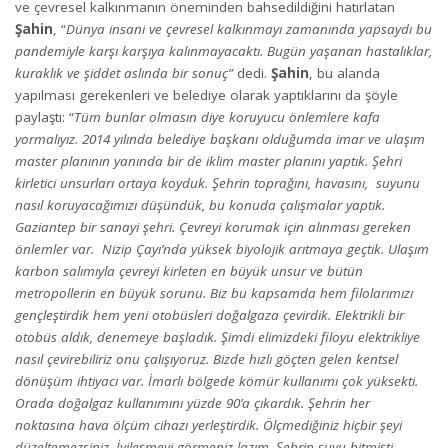
ve çevresel kalkınmanın öneminden bahsedildiğini hatırlatan
Şahin
, “
Dünya insani ve çevresel kalkınmayı zamanında yapsaydı bu
pandemiyle karşı karşıya kalınmayacaktı. Bugün yaşanan hastalıklar,
kuraklık ve şiddet aslında bir sonuç”
dedi.
Şahin
, bu alanda
yapılması gerekenleri ve belediye olarak yaptıklarını da şöyle
paylaştı: “
Tüm bunlar olmasın diye koruyucu önlemlere kafa
yormalıyız. 2014 yılında belediye başkanı olduğumda imar ve ulaşım
master planının yanında bir de iklim master planını yaptık. Şehri
kirletici unsurları ortaya koyduk. Şehrin toprağını, havasını, suyunu
nasıl koruyacağımızı düşündük, bu konuda çalışmalar yaptık.
Gaziantep bir sanayi şehri. Çevreyi korumak için alınması gereken
önlemler var. Nizip Çayı’nda yüksek biyolojik arıtmaya geçtik. Ulaşım
karbon salımıyla çevreyi kirleten en büyük unsur ve bütün
metropollerin en büyük sorunu. Biz bu kapsamda hem filolarımızı
gençleştirdik hem yeni otobüsleri doğalgaza çevirdik. Elektrikli bir
otobüs aldık, denemeye başladık. Şimdi elimizdeki filoyu elektrikliye
nasıl çevirebiliriz onu çalışıyoruz. Bizde hızlı göçten gelen kentsel
dönüşüm ihtiyacı var. İmarlı bölgede kömür kullanımı çok yüksekti.
Orada doğalgaz kullanımını yüzde 90’a çıkardık. Şehrin her
noktasına hava ölçüm cihazı yerleştirdik. Ölçmediğiniz hiçbir şeyi
düzeltemezsiniz. İyileşmeyi görmeniz lazım. Şehrin suyu bitmişti,