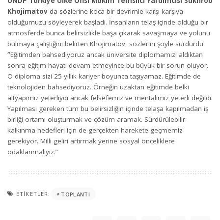
UNDP Türkiye Ülke Ofisi Mukim Temsilci Yardımcısı Sukhrob
Khojimatov
da sözlerine koca bir devrimle karşı karşıya
olduğumuzu söyleyerek başladı. İnsanların telaş içinde olduğu bir
atmosferde bunca belirsizlikle başa çıkarak savaşmaya ve yolunu
bulmaya çalıştığını belirten Khojimatov, sözlerini şöyle sürdürdü:
“
Eğitimden bahsediyoruz ancak üniversite diplomamızı aldıktan
sonra eğitim hayatı devam etmeyince bu büyük bir sorun oluyor.
O diploma sizi 25 yıllık kariyer boyunca taşıyamaz. Eğitimde de
teknolojiden bahsediyoruz. Örneğin uzaktan eğitimde belki
altyapımız yeterliydi ancak felsefemiz ve mentalimiz yeterli değildi.
Yapılması gereken tüm bu belirsizliğin içinde telaşa kapılmadan iş
birliği ortamı oluşturmak ve çözüm aramak. Sürdürülebilir
kalkınma hedefleri için de gerçekten harekete geçmemiz
gerekiyor. Milli geliri artırmak yerine sosyal önceliklere
odaklanmalıyız.”
ETIKETLER:
TOPLANTI