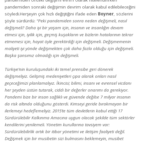
pandemiden sonraki değişimin devrim olarak kabul edilebileceğini
söyledi.Herşeyin çok hızlı değiştiğini ifade eden
Boyner
, sözlerini
şöyle sürdürdü:
“Peki pandemiden sonra neden değişmeli, nasıl
değişmeli? Daha iyi bir yaşam için, insanın ve insanlığın devam
etmesi için, iyilik için, geçmiş kuşakların ve bizlerin hatalarının tekrar
etmemesi için, hayat öyle gerektirdiği için değişmeli. Değişmemenin
maliyeti iyi yönde değişmekten çok daha fazla olduğu için değişmeli.
Başka şansımız olmadığı için değişmeli.
Türkiye’nin kuruluşundaki iki temel prensibe geri dönerek
değişmeliyiz. Gelişmiş medeniyetleri çıpa alarak onları nasıl
geçeceğimizi planlamalıyız. İkincisi; bilimi, insanı ve evrensel vicdanı
her şeyden üstün tutarak, ciddi bir değerler onarımı da gerekiyor.
Pandemi bize bir insan sağlıklı ve güvende değilse 7 milyar insanın
da risk altında olduğunu gösterdi. Kimseyi geride bırakmayan bir
ilerlemeyi hedeflemeliyiz. 2015’te tüm devletlerin kabul ettiği 17
Sürdürülebilir Kalkınma Amacına uygun olacak şekilde tüm sektörler
kendilerini yenilemeli. Yönetim kurullarına tavsiyem var:
Sürdürülebilirlik artık bir itibar yönetimi ve iletişim faaliyeti değil.
Değişmek için bir musibetin sizi bulmasını beklemeyin, musibet