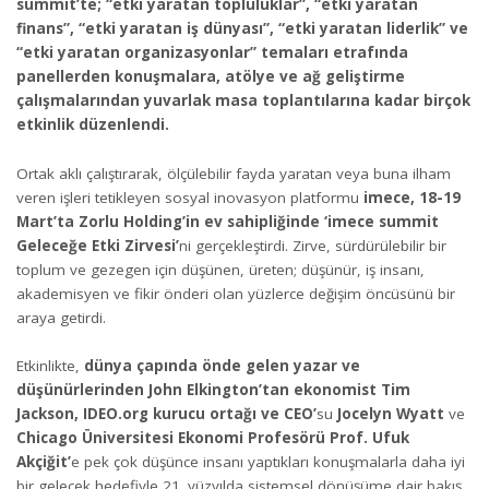
summit’te; “etki yaratan topluluklar”, “etki yaratan
finans”, “etki yaratan iş dünyası”, “etki yaratan liderlik” ve
“etki yaratan organizasyonlar” temaları etrafında
panellerden konuşmalara, atölye ve ağ geliştirme
çalışmalarından yuvarlak masa toplantılarına kadar birçok
etkinlik düzenlendi.
Ortak aklı çalıştırarak, ölçülebilir fayda yaratan veya buna ilham
veren işleri tetikleyen sosyal inovasyon platformu
imece, 18-19
Mart’ta Zorlu Holding’in ev sahipliğinde
‘imece summit
Geleceğe Etki Zirvesi’
ni gerçekleştirdi. Zirve, sürdürülebilir bir
toplum ve gezegen için düşünen, üreten; düşünür, iş insanı,
akademisyen ve fikir önderi olan yüzlerce değişim öncüsünü bir
araya getirdi.
Etkinlikte,
dünya çapında önde gelen yazar ve
düşünürlerinden John Elkington’tan ekonomist Tim
Jackson, IDEO.org kurucu ortağı ve CEO’
su
Jocelyn Wyatt
ve
Chicago Üniversitesi Ekonomi Profesörü Prof. Ufuk
Akçiğit’
e pek çok düşünce insanı yaptıkları konuşmalarla daha iyi
bir gelecek hedefiyle 21. yüzyılda sistemsel dönüşüme dair bakış