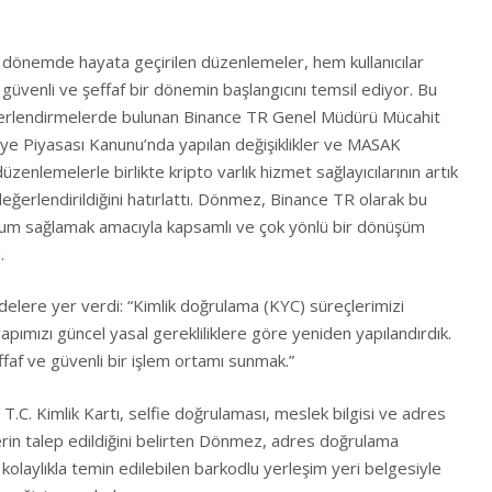
 dönemde hayata geçirilen düzenlemeler, hem kullanıcılar
güvenli ve şeffaf bir dönemin başlangıcını temsil ediyor. Bu
ğerlendirmelerde bulunan Binance TR Genel Müdürü Mücahit
e Piyasası Kanunu’nda yapılan değişiklikler ve MASAK
üzenlemelerle birlikte kripto varlık hizmet sağlayıcılarının artık
eğerlendirildiğini hatırlattı. Dönmez, Binance TR olarak bu
um sağlamak amacıyla kapsamlı ve çok yönlü bir dönüşüm
.
elere yer verdi: “Kimlik doğrulama (KYC) süreçlerimizi
tyapımızı güncel yasal gerekliliklere göre yeniden yapılandırdık.
effaf ve güvenli bir işlem ortamı sunmak.”
 T.C. Kimlik Kartı, selfie doğrulaması, meslek bilgisi ve adres
erin talep edildiğini belirten Dönmez, adres doğrulama
kolaylıkla temin edilebilen barkodlu yerleşim yeri belgesiyle