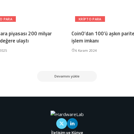
O PARA
KRIPTO PARA
para piyasası 200 milyar
CoinO’dan 100’ü aşkın parite
 değere ulaştı
işlem imkanı
 2025
6 Kasım 2024
Devamını yükle
İletişim ve Künye