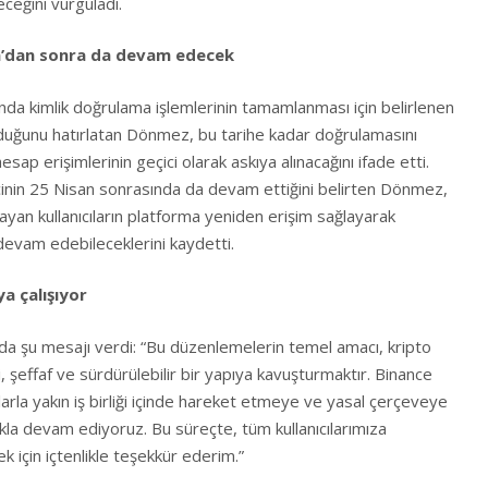
eceğini vurguladı.
n’dan sonra da devam edecek
a kimlik doğrulama işlemlerinin tamamlanması için belirlenen
duğunu hatırlatan Dönmez, bu tarihe kadar doğrulamasını
sap erişimlerinin geçici olarak askıya alınacağını ifade etti.
inin 25 Nisan sonrasında da devam ettiğini belirten Dönmez,
yan kullanıcıların platforma yeniden erişim sağlayarak
 devam edebileceklerini kaydetti.
a çalışıyor
a şu mesajı verdi: “Bu düzenlemelerin temel amacı, kripto
, şeffaf ve sürdürülebilir bir yapıya kavuşturmaktır. Binance
arla yakın iş birliği içinde hareket etmeye ve yasal çerçeveye
kla devam ediyoruz. Bu süreçte, tüm kullanıcılarımıza
k için içtenlikle teşekkür ederim.”