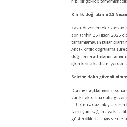
hızlı bir şekilde tamamlanabil
Kimlik doğrulama 25 Nisa
Yasal düzenlemeler kapsamınd
son tarihin 25 Nisan 2025 ol
tamamlamayan kullanıcıların he
Ancak kimlik doğrulama sürec
doğrulama adımlarını tamamla
işlemlerine kaldıkları yerden
Sektör daha güvenli olmay
Dönmez açıklamasının sonund
varlık sektörünü daha güvenli
TR olarak, düzenleyici kuruml
tam uyum sağlamaya kararlılı
gösterdikleri anlayış ve deste