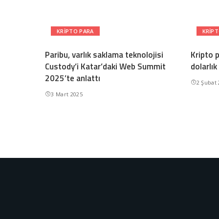
KRIPTO PARA
KRIPT
Paribu, varlık saklama teknolojisi
Kripto 
Custody’i Katar’daki Web Summit
dolarlık
2025’te anlattı
2 Şubat
3 Mart 2025