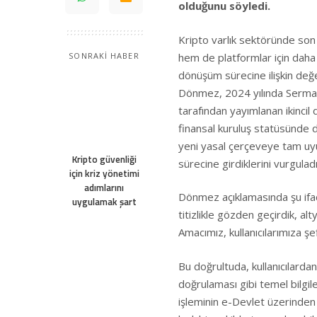
olduğunu söyledi.
Kripto varlık sektöründe son
hem de platformlar için daha 
SONRAKİ HABER
dönüşüm sürecine ilişkin de
Dönmez, 2024 yılında Sermay
tarafından yayımlanan ikincil d
finansal kuruluş statüsünde d
yeni yasal çerçeveye tam uy
Kripto güvenliği
sürecine girdiklerini vurguladı
için kriz yönetimi
adımlarını
Dönmez açıklamasında şu ifad
uygulamak şart
titizlikle gözden geçirdik, al
Amacımız, kullanıcılarımıza ş
Bu doğrultuda, kullanıcılardan
doğrulaması gibi temel bilgil
işleminin e-Devlet üzerinden 