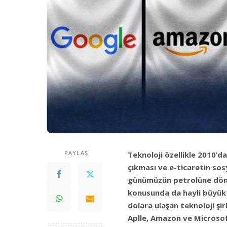
PAYLAŞ
Teknoloji özellikle 2010’d
çıkması ve e-ticaretin so
günümüzün petrolüne dönü
konusunda da hayli büyük 
dolara ulaşan teknoloji şi
Aplle, Amazon ve Microsof