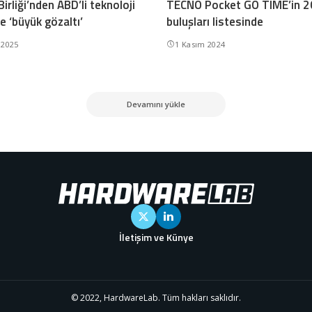
irliği’nden ABD’li teknoloji
TECNO Pocket GO TIME’in 
e ‘büyük gözaltı’
buluşları listesinde
 2025
1 Kasım 2024
Devamını yükle
İletişim ve Künye
© 2022, HardwareLab. Tüm hakları saklıdır.