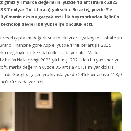
tiğimiz yıl marka değerlerini yüzde 10 arttırarak 2025
338.7 milyar Türk Lirası) yükseldi. Bu artış, yüzde 3’e
üyümenin aksine gerçekleşti. İlk beş markadan üçünün
 teknoloji devleri bu yükselişe öncülük etti.
n küresel çapta en değerli 500 markayı ortaya koyan Global 500
 Brand Finance’e göre Apple, yüzde 11’lik bir artışla 2025
ka değeriyle bir kez daha ilk sırada yer aldı. Marka,
ik bir farkla kaçırdığı 2023 yılı hariç, 2021’den bu yana her yıl
osoft, marka değerinin yüzde 35 artışla 461,1 milyar dolara
r aldı. Google, geçen yıla kıyasla yüzde 24’lük bir artışla 413,0
üçüncü sırada yer aldı.