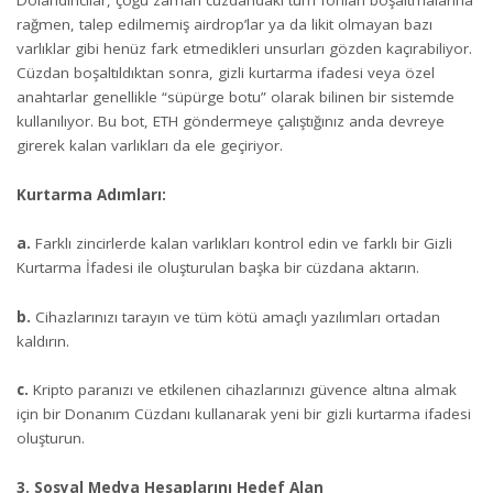
Dolandırıcılar, çoğu zaman cüzdandaki tüm fonları boşaltmalarına
rağmen, talep edilmemiş airdrop’lar ya da likit olmayan bazı
varlıklar gibi henüz fark etmedikleri unsurları gözden kaçırabiliyor.
Cüzdan boşaltıldıktan sonra, gizli kurtarma ifadesi veya özel
anahtarlar genellikle “süpürge botu” olarak bilinen bir sistemde
kullanılıyor. Bu bot, ETH göndermeye çalıştığınız anda devreye
girerek kalan varlıkları da ele geçiriyor.
Kurtarma Adımları:
a.
Farklı zincirlerde kalan varlıkları kontrol edin ve farklı bir Gizli
Kurtarma İfadesi ile oluşturulan başka bir cüzdana aktarın.
b.
Cihazlarınızı tarayın ve tüm kötü amaçlı yazılımları ortadan
kaldırın.
c.
Kripto paranızı ve etkilenen cihazlarınızı güvence altına almak
için bir Donanım Cüzdanı kullanarak yeni bir gizli kurtarma ifadesi
oluşturun.
3. Sosyal Medya Hesaplarını Hedef Alan