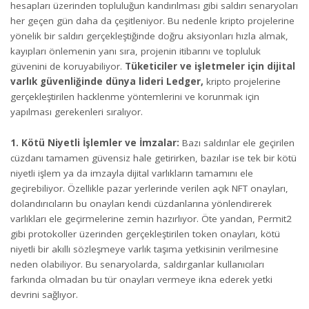
hesapları üzerinden topluluğun kandırılması gibi saldırı senaryoları
her geçen gün daha da çeşitleniyor. Bu nedenle kripto projelerine
yönelik bir saldırı gerçekleştiğinde doğru aksiyonları hızla almak,
kayıpları önlemenin yanı sıra, projenin itibarını ve topluluk
güvenini de koruyabiliyor.
Tüketiciler ve işletmeler için dijital
varlık güvenliğinde dünya lideri Ledger,
kripto projelerine
gerçekleştirilen hacklenme yöntemlerini ve korunmak için
yapılması gerekenleri sıralıyor.
1. Kötü Niyetli İşlemler ve İmzalar:
Bazı saldırılar ele geçirilen
cüzdanı tamamen güvensiz hale getirirken, bazılar ise tek bir kötü
niyetli işlem ya da imzayla dijital varlıkların tamamını ele
geçirebiliyor. Özellikle pazar yerlerinde verilen açık NFT onayları,
dolandırıcıların bu onayları kendi cüzdanlarına yönlendirerek
varlıkları ele geçirmelerine zemin hazırlıyor. Öte yandan, Permit2
gibi protokoller üzerinden gerçekleştirilen token onayları, kötü
niyetli bir akıllı sözleşmeye varlık taşıma yetkisinin verilmesine
neden olabiliyor. Bu senaryolarda, saldırganlar kullanıcıları
farkında olmadan bu tür onayları vermeye ikna ederek yetki
devrini sağlıyor.