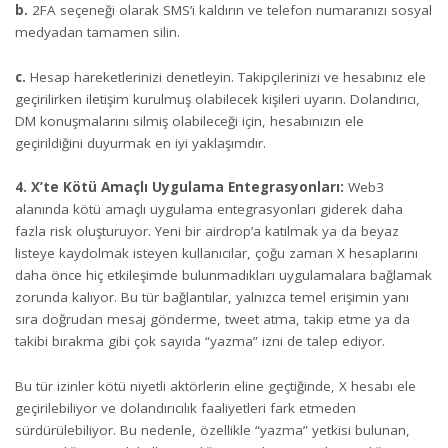
b.
2FA seçeneği olarak SMS’i kaldırın ve telefon numaranızı sosyal
medyadan tamamen silin.
c.
Hesap hareketlerinizi denetleyin. Takipçilerinizi ve hesabınız ele
geçirilirken iletişim kurulmuş olabilecek kişileri uyarın. Dolandırıcı,
DM konuşmalarını silmiş olabileceği için, hesabınızın ele
geçirildiğini duyurmak en iyi yaklaşımdır.
4. X’te Kötü Amaçlı Uygulama Entegrasyonları:
Web3
alanında kötü amaçlı uygulama entegrasyonları giderek daha
fazla risk oluşturuyor. Yeni bir airdrop’a katılmak ya da beyaz
listeye kaydolmak isteyen kullanıcılar, çoğu zaman X hesaplarını
daha önce hiç etkileşimde bulunmadıkları uygulamalara bağlamak
zorunda kalıyor. Bu tür bağlantılar, yalnızca temel erişimin yanı
sıra doğrudan mesaj gönderme, tweet atma, takip etme ya da
takibi bırakma gibi çok sayıda “yazma” izni de talep ediyor.
Bu tür izinler kötü niyetli aktörlerin eline geçtiğinde, X hesabı ele
geçirilebiliyor ve dolandırıcılık faaliyetleri fark etmeden
sürdürülebiliyor. Bu nedenle, özellikle “yazma” yetkisi bulunan,