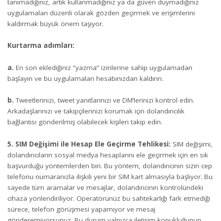
tanımadığınız, artık kullanmadığınız ya da güven duymadığınız
uygulamaları düzenli olarak gözden geçirmek ve erişimlerini
kaldırmak büyük önem taşıyor.
Kurtarma adımları:
a.
En son eklediğiniz “yazma” izinlerine sahip uygulamadan
başlayın ve bu uygulamaları hesabınızdan kaldırın.
b.
Tweetlerinizi, tweet yanıtlarınızı ve DM’lerinizi kontrol edin.
Arkadaşlarınızı ve takipçilerinizi korumak için dolandırıcılık
bağlantısı gönderilmiş olabilecek kişileri takip edin.
5. SIM Değişimi ile Hesap Ele Geçirme Tehlikesi:
SIM değişimi,
dolandırıcıların sosyal medya hesaplarını ele geçirmek için en sık
başvurduğu yöntemlerden biri. Bu yöntem, dolandırıcının sizin cep
telefonu numaranızla ilişkili yeni bir SIM kart almasıyla başlıyor. Bu
sayede tüm aramalar ve mesajlar, dolandırıcının kontrolündeki
cihaza yönlendiriliyor. Operatörünüz bu sahtekarlığı fark etmediği
sürece, telefon görüşmesi yapamıyor ve mesaj
gönderemiyorsunuz. Bu durum yalnızca iletişim kopukluğunun