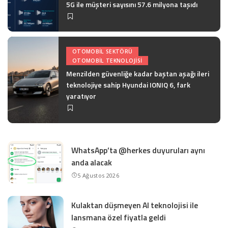
5G ile müşteri sayısını 57.6 milyona taşıdı
OTOMOBIL SEKTÖRÜ
OTOMOBIL TEKNOLOJISI
Menzilden güvenliğe kadar baştan aşağı ileri
teknolojiye sahip Hyundai IONIQ 6, fark
yaratıyor
WhatsApp’ta @herkes duyuruları aynı
anda alacak
5 Ağustos 2026
Kulaktan düşmeyen AI teknolojisi ile
lansmana özel fiyatla geldi