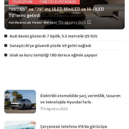
TELEVIZYON
TÜKETICI ELEKTRONIĞI
“55”,”65″ ve “75” inç ULED MiniLED ve Hi-OLED
TV’lerini getirdi
HardwareLab Haber Merkezi
3 Ağustos 2026
Posted
by
Audi devini gösterdi: 7 kişilik, 5.3 metrelik Q9 SUV
Sanayici AI’ye güvendi yüzde 49 getiri sağladı
Islak ve kuru temizliği 180 derece eğimle yapıyor
Elektrikli otomobilde şarj, verimlilik, tasarım
ve teknolojide Hyundai farkı
4 Ağustos 2026
Çerçevesiz telefonu IFA’da görücüye