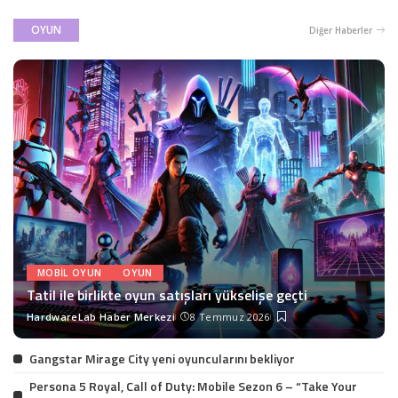
OYUN
Diğer Haberler
MOBIL OYUN
OYUN
Tatil ile birlikte oyun satışları yükselişe geçti
HardwareLab Haber Merkezi
8 Temmuz 2026
Posted
by
Gangstar Mirage City yeni oyuncularını bekliyor
Persona 5 Royal, Call of Duty: Mobile Sezon 6 – “Take Your