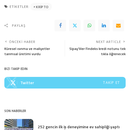
ETIKETLER:
KRIPTO
PAYLAŞ
ÖNCEKI HABER
NEXT ARTICLE
Küresel ısınma ve maliyetler
Sipay’liler Findeks kredi notunu tek
tarımsal üretimi vurdu
tıkla öğrenecek
BİZİ TAKİP EDİN
Twitter
TAKIP ET
SON HABERLER
252 gencin ilk iş deneyimine ev sahipliği yaptı