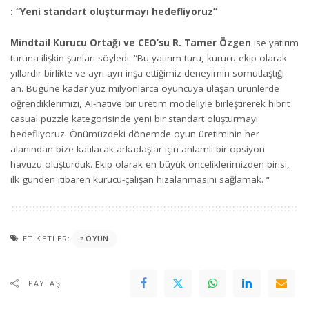
: “Yeni standart oluşturmayı hedefliyoruz”
Mindtail Kurucu Ortağı ve CEO’su R. Tamer Özgen
ise yatırım
turuna ilişkin şunları söyledi: “Bu yatırım turu, kurucu ekip olarak
yıllardır birlikte ve ayrı ayrı inşa ettiğimiz deneyimin somutlaştığı
an. Bugüne kadar yüz milyonlarca oyuncuya ulaşan ürünlerde
öğrendiklerimizi, AI-native bir üretim modeliyle birleştirerek hibrit
casual puzzle kategorisinde yeni bir standart oluşturmayı
hedefliyoruz. Önümüzdeki dönemde oyun üretiminin her
alanından bize katılacak arkadaşlar için anlamlı bir opsiyon
havuzu oluşturduk. Ekip olarak en büyük önceliklerimizden birisi,
ilk günden itibaren kurucu-çalışan hizalanmasını sağlamak. “
ETIKETLER:
OYUN
PAYLAŞ