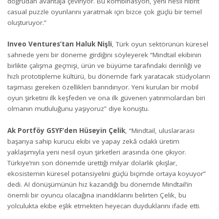
doğrudan avantaja çeviriyor. Bu kombinasyon, yeni nesil hibrit
casual puzzle oyunlarını yaratmak için bizce çok güçlü bir temel
oluşturuyor.”
Inveo Ventures’tan
Haluk Nişli
, Türk oyun sektörünün küresel
sahnede yeni bir döneme girdiğini söyleyerek “Mindtail ekibinin
birlikte çalışma geçmişi, ürün ve büyüme tarafındaki derinliği ve
hızlı prototipleme kültürü, bu dönemde fark yaratacak stüdyoların
taşıması gereken özellikleri barındırıyor. Yeni kurulan bir mobil
oyun şirketini ilk keşfeden ve ona ilk güvenen yatırımcılardan biri
olmanın mutluluğunu yaşıyoruz” diye konuştu.
Ak Portföy GSYF’den Hüseyin Çelik
, “Mindtail, uluslararası
başarıya sahip kurucu ekibi ve yapay zekâ odaklı üretim
yaklaşımıyla yeni nesil oyun şirketleri arasında öne çıkıyor.
Türkiye’nin son dönemde ürettiği milyar dolarlık çıkışlar,
ekosistemin küresel potansiyelini güçlü biçimde ortaya koyuyor”
dedi. AI dönüşümünün hız kazandığı bu dönemde Mindtail’in
önemli bir oyuncu olacağına inandıklarını belirten Çelik, bu
yolculukta ekibe eşlik etmekten heyecan duyduklarını ifade etti.