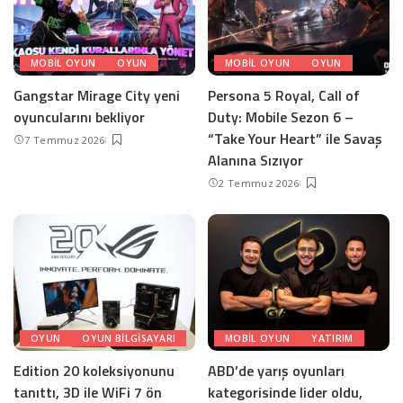
MOBIL OYUN
OYUN
MOBIL OYUN
OYUN
Gangstar Mirage City yeni
Persona 5 Royal, Call of
oyuncularını bekliyor
Duty: Mobile Sezon 6 –
“Take Your Heart” ile Savaş
7 Temmuz 2026
Alanına Sızıyor
2 Temmuz 2026
OYUN
OYUN BILGISAYARI
MOBIL OYUN
YATIRIM
Edition 20 koleksiyonunu
ABD’de yarış oyunları
tanıttı, 3D ile WiFi 7 ön
kategorisinde lider oldu,