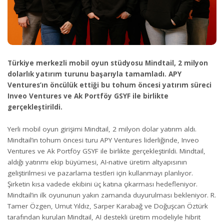
Türkiye merkezli mobil oyun stüdyosu Mindtail, 2 milyon
dolarlık yatırım turunu başarıyla tamamladı. APY
Ventures’ın öncülük ettiği bu tohum öncesi yatırım süreci
Inveo Ventures ve Ak Portföy GSYF ile birlikte
gerçekleştirildi.
Yerli mobil oyun girişimi Mindtail, 2 milyon dolar yatırım aldı.
Mindtail’in tohum öncesi turu APY Ventures liderliğinde, Inveo
Ventures ve Ak Portföy GSYF ile birlikte gerçekleştirildi. Mindtail,
aldığı yatırımı ekip büyümesi, AI-native üretim altyapısının
geliştirilmesi ve pazarlama testleri için kullanmayı planlıyor.
Şirketin kısa vadede ekibini üç katına çıkarması hedefleniyor.
Mindtail’in ilk oyununun yakın zamanda duyurulması bekleniyor. R.
Tamer Özgen, Umut Yıldız, Sarper Karabağ ve Doğuşcan Öztürk
tarafından kurulan Mindtail, AI destekli üretim modeliyle hibrit