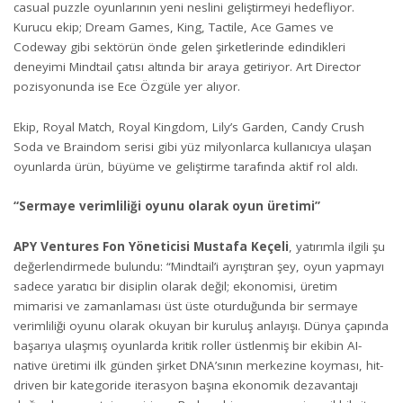
casual puzzle oyunlarının yeni neslini geliştirmeyi hedefliyor.
Kurucu ekip; Dream Games, King, Tactile, Ace Games ve
Codeway gibi sektörün önde gelen şirketlerinde edindikleri
deneyimi Mindtail çatısı altında bir araya getiriyor. Art Director
pozisyonunda ise Ece Özgüle yer alıyor.
Ekip, Royal Match, Royal Kingdom, Lily’s Garden, Candy Crush
Soda ve Braindom serisi gibi yüz milyonlarca kullanıcıya ulaşan
oyunlarda ürün, büyüme ve geliştirme tarafında aktif rol aldı.
“Sermaye verimliliği oyunu olarak oyun üretimi”
APY Ventures Fon Yöneticisi Mustafa Keçeli
, yatırımla ilgili şu
değerlendirmede bulundu: “Mindtail’i ayrıştıran şey, oyun yapmayı
sadece yaratıcı bir disiplin olarak değil; ekonomisi, üretim
mimarisi ve zamanlaması üst üste oturduğunda bir sermaye
verimliliği oyunu olarak okuyan bir kuruluş anlayışı. Dünya çapında
başarıya ulaşmış oyunlarda kritik roller üstlenmiş bir ekibin AI-
native üretimi ilk günden şirket DNA’sının merkezine koyması, hit-
driven bir kategoride iterasyon başına ekonomik dezavantajı