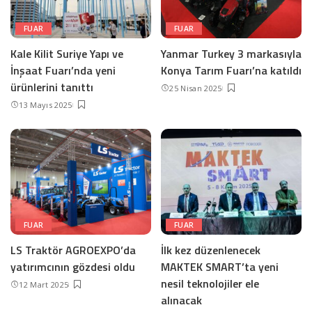
FUAR
FUAR
Kale Kilit Suriye Yapı ve
Yanmar Turkey 3 markasıyla
İnşaat Fuarı’nda yeni
Konya Tarım Fuarı’na katıldı
ürünlerini tanıttı
25 Nisan 2025
13 Mayıs 2025
FUAR
FUAR
LS Traktör AGROEXPO’da
İlk kez düzenlenecek
yatırımcının gözdesi oldu
MAKTEK SMART’ta yeni
nesil teknolojiler ele
12 Mart 2025
alınacak