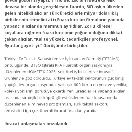
gövde gösterisi yaptı. 11 holde, 200 bin metrekarelik
devasa bir alanda gerçekleşen fuarda, 80’i aşkın ülkeden
gelen nitelikli alıcılar Türk üreticilerle milyar dolarlık iş
birliklerinin temelini attı.Fuara katılan firmaların yanında
yabancı alıcılar da memnun ayrıldılar. Zorlu küresel
koşullara rağmen fuara katılımın yoğun olduğuna dikkat
çeken alıcılar, “Kalite yüksek, tedarikçiler profesyonel,
fiyatlar gayet iyi.” Görüşünde birleştiler.
Türkiye Ev Tekstili Sanayicileri ve İş İnsanları Derneği (TETSİAD)
öncülüğünde, BTSO İştiraki KFA Fuarcılık organizasyonuyla
düzenlenen HOMETEX 2026, sektörel iş birlikleri ve inovatif
ürünleriyle göz doldurdu. Türkiye ev tekstili sektörünün güç birliği
yaptığı dev organizasyonda, yaklaşık 600 firma en yeni ve yenilikçi
koleksiyonlarını görücüye çıkardı. Yerli üreticiler ile yabancı alıcılar
arasında stratejik bir köprü görevi üstlenen fuar kapsamında
düzenlenen alım heyeti programları, Türk tekstil sektörü
temsilcileri için çok önemli ihracat fırsatları yarattı.
İhracat anlaşmaları imzalandı