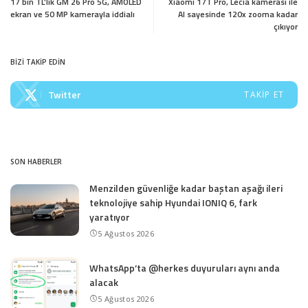
17 bin TL’lik GM 26 Pro 5G, AMOLED
Xiaomi 17T Pro, Lecia kamerası ile
ekran ve 50 MP kamerayla iddialı
AI sayesinde 120x zooma kadar
çıkıyor
BİZİ TAKİP EDİN
Twitter
TAKIP ET
SON HABERLER
Menzilden güvenliğe kadar baştan aşağı ileri
teknolojiye sahip Hyundai IONIQ 6, fark
yaratıyor
5 Ağustos 2026
WhatsApp’ta @herkes duyuruları aynı anda
alacak
5 Ağustos 2026