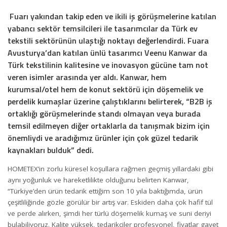
Fuarı yakından takip eden ve ikili iş görüşmelerine katılan
yabancı sektör temsilcileri ile tasarımcılar da Türk ev
tekstili sektörünün ulaştığı noktayı değerlendirdi. Fuara
Avusturya’dan katılan ünlü tasarımcı Veenu Kanwar da
Türk tekstilinin kalitesine ve inovasyon gücüne tam not
veren isimler arasında yer aldı. Kanwar, hem
kurumsal/otel hem de konut sektörü için döşemelik ve
perdelik kumaşlar üzerine çalıştıklarını belirterek, “B2B iş
ortaklığı görüşmelerinde standı olmayan veya burada
temsil edilmeyen diğer ortaklarla da tanışmak bizim için
önemliydi ve aradığımız ürünler için çok güzel tedarik
kaynakları bulduk” dedi.
HOMETEX’in zorlu küresel koşullara rağmen geçmiş yıllardaki gibi
aynı yoğunluk ve hareketlilikte olduğunu belirten Kanwar,
“Türkiye’den ürün tedarik ettiğim son 10 yıla baktığımda, ürün
çeşitliliğinde gözle görülür bir artış var. Eskiden daha çok hafif tül
ve perde alırken, şimdi her türlü döşemelik kumaş ve suni deriyi
bulabiliyoruz. Kalite yüksek, tedarikçiler profesyonel, fiyatlar gayet