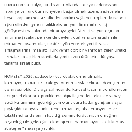
Fuara Fransa, İtalya, Hindistan, Hollanda, Rusya Federasyonu,
İspanya ve Türk Cumhuriyetleri başta olmak üzere, sadece alım
heyeti kapsamında 45 ülkeden katılım sağlandı. Toplamda ise 80’i
aşkın ülkeden gelen nitelikli alıcılar, yerli firmalarla ikili iş
görüşmesi masalarında bir araya geldi. Yurt içi ve yurt dışından
zincir mağazalar, perakende devleri, otel ve proje grupları ile
mimar ve tasarımcılar, sektöre yön verecek yeni ihracat
anlaşmalarına imza attı. Türkiye’nin dört bir yanından gelen üretici
firmalar da açtıkları stantlarla yeni sezon ürünlerini dünyaya
tanıtma fırsatı buldu.
HOMETEX 2026, sadece bir ticaret platformu olmakla
kalmayıp, “HOMETEX Dialogs” oturumlarıyla sektörel dönüşümün
de zirvesi oldu. Dialogs sahnesinde; küresel tasarım trendlerinden
döngüsel ekonomi pratiklerine, dijitalleşmeden tekstilde yapay
zekâ kullanımının getirdiği yeni olanaklara kadar geniş bir vizyon
paylaşıldı. Dünyaca ünlü trend uzmanları, akademisyenler ve
tekstil mühendislerinin katıldığı seminerlerde, insan emeğinin
özgünlüğü ile geleceğin teknolojilerini harmanlayan “akıllı kumaş
stratejileri” masaya yatırıldı.