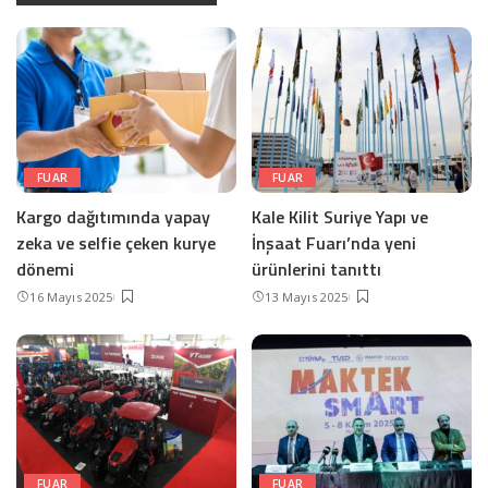
FUAR
FUAR
Kargo dağıtımında yapay
Kale Kilit Suriye Yapı ve
zeka ve selfie çeken kurye
İnşaat Fuarı’nda yeni
dönemi
ürünlerini tanıttı
16 Mayıs 2025
13 Mayıs 2025
FUAR
FUAR