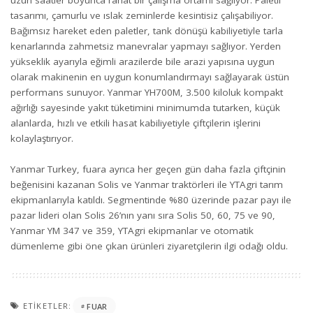
tasarımı, çamurlu ve ıslak zeminlerde kesintisiz çalışabiliyor.
Bağımsız hareket eden paletler, tank dönüşü kabiliyetiyle tarla
kenarlarında zahmetsiz manevralar yapmayı sağlıyor. Yerden
yükseklik ayarıyla eğimli arazilerde bile arazi yapısına uygun
olarak makinenin en uygun konumlandırmayı sağlayarak üstün
performans sunuyor. Yanmar YH700M, 3.500 kiloluk kompakt
ağırlığı sayesinde yakıt tüketimini minimumda tutarken, küçük
alanlarda, hızlı ve etkili hasat kabiliyetiyle çiftçilerin işlerini
kolaylaştırıyor.
Yanmar Turkey, fuara ayrıca her geçen gün daha fazla çiftçinin
beğenisini kazanan Solis ve Yanmar traktörleri ile YTAgri tarım
ekipmanlarıyla katıldı. Segmentinde %80 üzerinde pazar payı ile
pazar lideri olan Solis 26’nın yanı sıra Solis 50, 60, 75 ve 90,
Yanmar YM 347 ve 359, YTAgri ekipmanlar ve otomatik
dümenleme gibi öne çıkan ürünleri ziyaretçilerin ilgi odağı oldu.
ETIKETLER:
FUAR