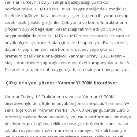
Yanmar Turkey’nin bu yıl satışına başlayacağı LS traktör
portföyündeki, XJ, MT3 serisi 35-60 beygir aralığındaki modeller,
özellikle küçük ve dar alanlarda çalışan çiftçilerin ihtiyacına cevap
verebilecek şekilde geliştirildi. Çok yönlü ve konforlu traktörlerin
çiftçilerin büyük beğenisini kazanacağı tahmin ediliyor. 60-100
beygir aralığında olan XU, MT5 ve MT7 serisi traktörler ise orta ve
büyük ölçekli işletmeleri olan çiftçilere hitap ediyor. Bu traktörler,
dayanıklı yapısının yanı sıra konforu üst seviyeye çıkaran
premium özelliklerle öne çıkıyor. Yanmar Turkey, 2025 Nisan –
Mayıs döneminde yapacağı lansmana özel kampanyalarla da LS
Traktörleri çiftçilerle daha uygun şartlarda buluşturmayı planlıyor.
Çiftçilerin yeni gözdesi: Yanmar YH700M biçerdöver
Yanmar Turkey, LS Traktörlerin yanı sıra Yanmar YH700M
biçerdöveriyle de çiftçilerin büyük beğenisini topladı. Yeni nesil YH
serisi biçerdöver, Yanmar markalı 70-100 Beygir gücünde Euro 5
motoruyla çevre dostu teknolojiyi ve üstün performansı bir araya
getiriyor. Arpa, buğday, çeltik ve mısır gibi ürünlerde, farklı hasat
tablaları sayesinde maksimum verim sunuyor. Klimalı kabiniyle
uzun saatler boyunca rahat bir çalışma ortamı sağlıyor. Paletli