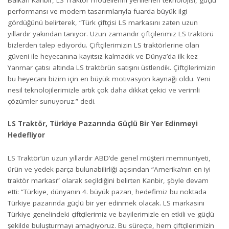
performansı ve modern tasarımlarıyla fuarda büyük ilgi
gördüğünü belirterek, “Türk çiftçisi LS markasını zaten uzun
yıllardır yakından tanıyor
. Uzun zamandır çiftçilerimiz LS traktörü
bizlerden talep ediyordu. Çiftçilerimizin LS traktörlerine olan
güveni ile heyecanına kayıtsız kalmadık ve Dünya’da ilk kez
Yanmar çatısı altında LS traktörün satışını üstlendik. Çiftçilerimizin
bu heyecanı bizim için en büyük motivasyon kaynağı oldu. Yeni
nesil teknolojilerimizle artık çok daha dikkat çekici ve verimli
çözümler
sunuyoruz.” dedi.
LS Traktör, Türkiye Pazarında Güçlü Bir Yer Edinmeyi
Hedefliyor
LS Traktör’ün uzun yıllardır ABD’de genel müşteri memnuniyeti,
ürün ve yedek parça bulunabilirliği açısından “Amerika’nın en iyi
traktör markası” olarak seçildiğini belirten Kanbir, şöyle devam
etti: “Türkiye, dünyanın 4. büyük pazarı, hedefimiz bu noktada
Türkiye pazarında güçlü bir yer edinmek olacak. LS markasını
Türkiye genelindeki çiftçilerimiz ve bayilerimizle en etkili ve güçlü
şekilde buluşturmayı amaçlıyoruz. Bu süreçte, hem çiftçilerimizin