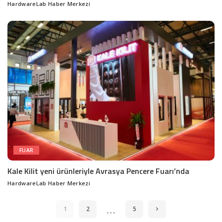
HardwareLab Haber Merkezi
Posted
by
FUAR
Kale Kilit yeni ürünleriyle Avrasya Pencere Fuarı’nda
HardwareLab Haber Merkezi
Posted
by
…
1
2
5