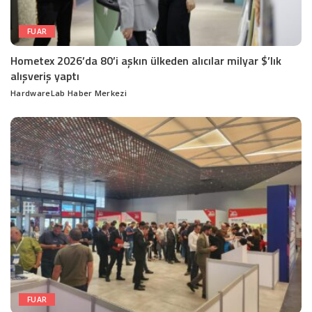
FUAR
Hometex 2026’da 80’i aşkın ülkeden alıcılar milyar $’lık
alışveriş yaptı
HardwareLab Haber Merkezi
Posted
by
FUAR