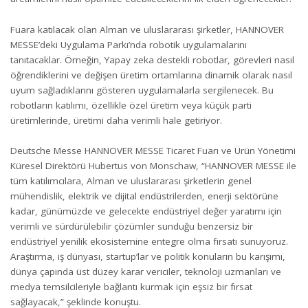
Fuara katılacak olan Alman ve uluslararası şirketler, HANNOVER
MESSE’deki Uygulama Parkı’nda robotik uygulamalarını
tanıtacaklar. Örneğin, Yapay zeka destekli robotlar, görevleri nasıl
öğrendiklerini ve değişen üretim ortamlarına dinamik olarak nasıl
uyum sağladıklarını gösteren uygulamalarla sergilenecek. Bu
robotların katılımı, özellikle özel üretim veya küçük parti
üretimlerinde, üretimi daha verimli hale getiriyor.
Deutsche Messe HANNOVER MESSE Ticaret Fuarı ve Ürün Yönetimi
Küresel Direktörü Hubertus von Monschaw, “HANNOVER MESSE ile
tüm katılımcılara, Alman ve uluslararası şirketlerin genel
mühendislik, elektrik ve dijital endüstrilerden, enerji sektörüne
kadar, günümüzde ve gelecekte endüstriyel değer yaratımı için
verimli ve sürdürülebilir çözümler sunduğu benzersiz bir
endüstriyel yenilik ekosistemine entegre olma fırsatı sunuyoruz.
Araştırma, iş dünyası, startup’lar ve politik konuların bu karışımı,
dünya çapında üst düzey karar vericiler, teknoloji uzmanları ve
medya temsilcileriyle bağlantı kurmak için eşsiz bir fırsat
sağlayacak,” şeklinde konuştu.