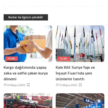
Bunlar da ilginizi çekebilir
FUAR
FUAR
Kargo dağıtımında yapay
Kale Kilit Suriye Yapı ve
zeka ve selfie çeken kurye
İnşaat Fuarı’nda yeni
dönemi
ürünlerini tanıttı
16 Mayıs 2025
13 Mayıs 2025