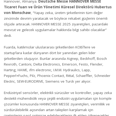
Hannover, Almanya.
Deutsche Messe HANNOVER MESSE
Ticaret Fuarı ve Ürün Yönetimi Küresel Direktörü Hubertus
von Monschaw
, “Yapay zeka, üretim şirketlerinin tüm değer
zincirinde devrim yaratacak ve böylece rekabet güçlerini önemli
ölçüde artıracak. HANNOVER MESSE 2025 ziyaretçileri, pazardaki
mevcut ve gelecek uygulamalar hakkında bilgi sahibi olacaklar”
dedi.
Fuarda, katılımcılar uluslararası şirketlerden KOBİ’lere ve
startup’lara kadar dünyanın dört bir yanından gelen lider
şirketlerden oluşuyor. Bunlar arasında Aignep, Beckhoff, Bosch
Rexroth, Cantoni, Delta Electronics, Emerson, Festo, Flender,
Harting, HAWE, ifm electronic, I.M.M. Hydraulics, Lapp,
Pepperl+Fuchs, Pilz, Phoenix Contact, Rittal, Schaeffler, Schneider
Electric, SEW-EURODRIVE, Siemens ve Turck yer alıyor.
Endüstriyel sensörler, elektrikli sürücüler ve kontroller, yapay zeka
destekli mühendislik veya çeşitli endüstri uygulamaları için komple
çözümler konusunda HANNOVER MESSE ziyaretçileri, verimlilik ve
sürdürülebilirlik açısından artan talepleri karşılamak için
üretimlerini nasıl optimize edebileceklerini ilk elden öğrenecekler.