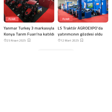
FUAR
FUAR
Yanmar Turkey 3 markasıyla
LS Traktör AGROEXPO’da
Konya Tarım Fuarı’na katıldı
yatırımcının gözdesi oldu
25 Nisan 2025
12 Mart 2025
Devamını yükle
İletişim ve Künye
© 2022, HardwareLab. Tüm hakları saklıdır.