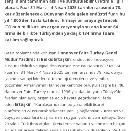
sergi alanı tamamen akıllı ve sürdürülebilir üretimle ilgili
olacak. Fuar 31 Mart – 4 Nisan 2025 tarihleri arasında 78.
kez düzenlenecek. Dünyanın önde gelen endüstri fuarı bu
yıl 4.000’den fazla katılımcı firmayı bir araya getirecek.
İTO’nun milli katılım organizasyonuyla şu ana kadar 64
firma ile birlikte Türkiye’den yaklaşık 134 firma fuara
katılım sağlayacak.
Basın toplantısında konuşan
Hannover Fairs Turkey Genel
Müdür Yardımcısı Belkıs Ertaşkın
, endüstride inovasyon,
sürdürülebilirlik ve dijital dönüşümün öncüsü HANNOVER MESSE
Fuarı’nın 31 Mart – 4 Nisan 2025 tarihleri arasında 78. kez dünya
çapında sanayi liderlerini, teknoloji üreticilerini ve yenilikçi
çözümleri Almanya’nın Hannover kentinde buluşturacağını belirtti.
Hannover Fairs Turkey olarak, 1996 yılından bu yana Türkiye’de
fuarları planlayıp, organize edip hayata geçirdiklerini ifade
eden
Ertaşkın
, “Kuruluşumuzdan bu yana etkili ticaret
platformları oluşturarak şirketlere yeni iş bağlantıları kurmanın ve
büyüyen pazarlara ulaşmanın en uygun yolunu sunmaktayız. Son
29 yılda, Türk ihracatçıları, üreticileri ve yabancı yatırımcıları bir çatı
altında bir araya getiren sayısız başarılı etkinlik düzenledik. Ve Türk