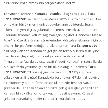
birliklerine imza atmak için çalışacaklarını belirtti.
Toplantıda konuşan
Kanada İstanbul Başkonsolosu Tara
Scheurwater
ise; Hannover Messe 2025 Fuarı’nın partner ülkesi
olmaktan büyük memnuniyet duyduklarını belirterek, fuara
ülkenin en yenilikçi uygulamalarını temsil etmek üzere 200’ün
üzerinde firmanın katılım sağlayacağını açıkladı. Hannover Messe
Fuarı’nın özellikle üretim süreçlerindeki döngüsel ekonomi için çok
önemli bir platform olduğuna dikkat çeken Tara
Scheurwater
,
“Bu başlık altında Kanada’da geliştirilen teknolojilerimizi de yine
fuarda sergileyeceğiz. Küresel yatırımcılar ile Kanadalı
firmalarımızı fuarda buluşturacağız” dedi. Kanada’nın son yıllarda
oldukça fazla yatırımcı çeken bir ülke olduğunu belirten
Tara
Scheurwater
, “Nitelikli iş gücüne sahibiz. OECD’ye göre en
yüksek eğitimli iş gücü Kanada’da bulunuyor. G7’de hızlı büyüyen
bir ekonomiyiz. Türk firmalar için ülkemizde fırsatlar var. Türk
şirketler ile Kanadalı firmalar birlikte çok güzel işler yapabilirler.
Kanada birçok ülke için ortak yatırım destinasyonu. Küresel
şirketler Kanadalı şirketler ile ortaklık kurabilirler” dedi.