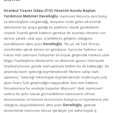
İstanbul Ticaret Odası (İTO) Yönetim Kurulu Başkan
Yardımcısı Mehmet Develioğlu
, Hannover Messe’yi yeni buluş
ve teknolojilerin sergilendiği, dünyanın önde gelen ekonomik
aktörlerinin bir araya geldiği bir platform olarak gördüklerini
söyledi. Fuarda gerek katılımcı gerekse de ziyaretçi olmanın son
derece yararlı, ufuk açıcı, iş birliklerini geliştirici olduğuna
inandıklarının altını çizen
Develioğlu
, “Bu yıl, 64 Türk firması
münferiden iştirak etmesi ön görülüyor. Ayrıca bir farkımız var.
Future Hub salonuna Türkiye’nin en büyük girişimcilik merkezi olan
Bilgiyi Ticarileştirme Merkezimiz ve ülkemizin gururu Teknopark
İstanbul’umuzun güzide start-uplarıyla birlikte biz de katılacağız. Bir
anlamda bizim ‘geleceği biçimlendirecek’ fikirlere sahip start-
uplarımız, ‘Geleceği Teknolojiyle Biçimlendirmek’ mottosuyla yola
çıkan fuara Türk girişimciliğini taşıyacaklar. Ben tüm katılımcı
firmalarımıza bu vesileyle başarılar diliyorum” dedi. Hannover’i
sadece bir şehir olarak görmediklerini Hannover’in Alman
ekonomisinin ve küresel ekonominin buluşma ve biçimlenme yeri
olduğunu düşündüklerinin altını çizen
Develioğlu
, gelecek
dönemlerde Hannover Messe iştirakiyle çok daha büyük iş