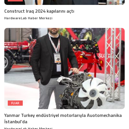
Construct Iraq 2024 kapılarını açtı
HardwareLab Haber Merkezi
Posted
by
FUAR
Yanmar Turkey endüstriyel motorlarıyla Auotomechanika
İstanbul’da
HardwareLab Haber Merkezi