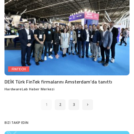
FINTECH
DEİK Türk FinTek firmalarını Amsterdam’da tanıttı
HardwareLab Haber Merkezi
Posted
by
1
2
3
BİZİ TAKİP EDİN