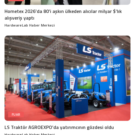
Hometex 2026’da 80’i aşkın ülkeden alıcılar milyar $’lık
alışveriş yaptı
HardwareLab Haber Merkezi
Posted
by
FUAR
LS Traktör AGROEXPO’da yatırımcının gözdesi oldu
HardwareLab Haber Merkezi