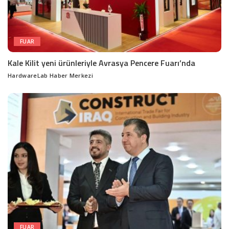
FUAR
Kale Kilit yeni ürünleriyle Avrasya Pencere Fuarı’nda
HardwareLab Haber Merkezi
Posted
by
FUAR