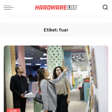
Etiket:
fuar
FUAR