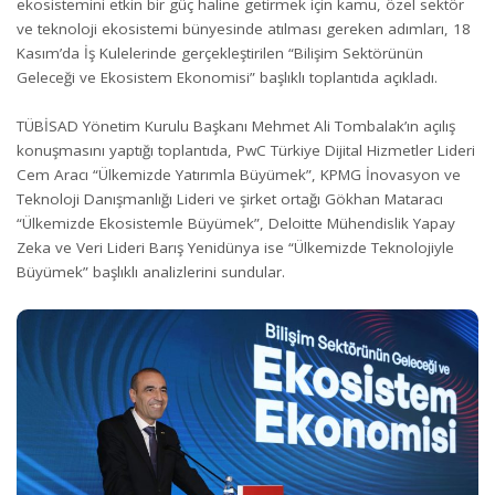
ekosistemini etkin bir güç haline getirmek için kamu, özel sektör
ve teknoloji ekosistemi bünyesinde atılması gereken adımları, 18
Kasım’da İş Kulelerinde gerçekleştirilen “Bilişim Sektörünün
Geleceği ve Ekosistem Ekonomisi” başlıklı toplantıda açıkladı.
TÜBİSAD Yönetim Kurulu Başkanı Mehmet Ali Tombalak’ın açılış
konuşmasını yaptığı toplantıda, PwC Türkiye Dijital Hizmetler Lideri
Cem Aracı “Ülkemizde Yatırımla Büyümek”, KPMG İnovasyon ve
Teknoloji Danışmanlığı Lideri ve şirket ortağı Gökhan Mataracı
“Ülkemizde Ekosistemle Büyümek”, Deloitte Mühendislik Yapay
Zeka ve Veri Lideri Barış Yenidünya ise “Ülkemizde Teknolojiyle
Büyümek” başlıklı analizlerini sundular.