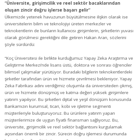
“Üniversite, girişimcilik ve reel sektör bacaklarından
oluşan zincir doğru işlerse başarı gelir”
Ülkemizde yetenek havuzunun büyütülmesine ilişkin olarak ise
üniversitelerin bilim ve teknolojiyi üreten merkezler ve
teknokentlerin de bunların kullanıcısı girişimlerin, şirketlerin yuvası
olarak görülmesi gerektiğini dile getiren Hakan Aran, sözlerini
şöyle sürdürdü:
“Koç Üniversitesi ile birlikte kurduğumuz Yapay Zeka Araştırma ve
Geliştirme Merkezi’nde lisans üstü, doktora ve sonrası öğrenciler
bilimsel çalışmalar yürütüyor. Buradaki bilgilerin teknokentlerdeki
şirketler tarafından ürün ve hizmete çevrilmesi bekleniyor. Yapay
Zeka Fabrikası adını verdiğimiz oluşumla da üniversiteden çıkmış,
ürün ve hizmete dönüşmüş ve katma değeri yüksek girişimlere
yatırım yapılıyor. Bu şirketleri dijital ve yeşil dönüşüm konusunda
Bankamızın kurumsal, ticari, kobi ve işletme segmenti
müşterileriyle buluşturuyoruz. Bu ürünlere yatırım yapan
müşterilerimize de uygun fiyatlı finansman sağlıyoruz. Bu,
üniversite, girişimcilik ve reel sektör bağlantısını kurgulamak
açısından önemli bir zincir. Sürecin doğru işlemesi durumunda