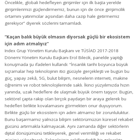
Öncelikle, globali hedefleyen girişimler için ilk başta yerelde
girişimlerimizi güçlendirmemiz, bunun için de önce girişimcilik
ortamını yatırımcılar açısından daha cazip hale getirmemiz
gerekiyor” diyerek sözlerini tamamladı.
“Kaçan balık büyük olmasın diyorsak güçlü bir ekosistem
için adım atmalıyız”
Index Grup Yönetim Kurulu Başkanı ve TÜSİAD 2017-2018
Dönemi Yönetim Kurulu Başkanı Erol Bilecik, panelde yaptığı
konuşmada şu ifadeleri kullandı: “İnsanlık tarihi boyunca büyük
sıçramalar hep teknolojinin itici gücüyle gerçekleşti ve bugün bu
güç, yapay zekâ, 5G, bulut bilişim, nesnelerin interneti, makine
öğrenimi ve robot teknolojilerinde saklı. İkinci yüzyılımızda hızın
yanında, uzak hedeflere de ulaşmak büyük önem taşıyor. Bugün,
sektörel çapta rakip olan birçok paydaşın bir araya gelerek bu
hedefleri birlikte kovalamasını görmekten onur duyuyorum.
Birlikte güçlü bir ekosistem için adım atmamız bir zorunluluktur.
Bunu başarmamız yalnızca bilişim sektörümüzün küresel rekabet
gücünü artırmakla kalmayacak. Aynı zamanda diğer sektörlerin
dijital dönüşümünü tetikleyerek, genel verimliliği ve rekabet
gücünü yükseltecek. Teknolojinin şekillendirdiği bir gelecekte,