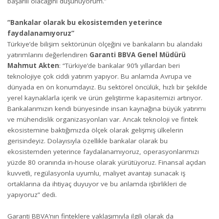
başarılı olacağını düşünüyorum.”
“Bankalar olarak bu ekosistemden yeterince
faydalanamıyoruz”
Türkiye’de bilişim sektörünün ölçeğini ve bankaların bu alandaki
yatırımlarını değerlendiren
Garanti BBVA Genel Müdürü
Mahmut Akten
: “Türkiye’de bankalar 90’lı yıllardan beri
teknolojiye çok ciddi yatırım yapıyor. Bu anlamda Avrupa ve
dünyada en ön konumdayız. Bu sektörel öncülük, hızlı bir şekilde
yerel kaynaklarla içerik ve ürün geliştirme kapasitemizi artırıyor.
Bankalarımızın kendi bünyesinde insan kaynağına büyük yatırımı
ve mühendislik organizasyonları var. Ancak teknoloji ve fintek
ekosistemine baktığımızda ölçek olarak gelişmiş ülkelerin
gerisindeyiz. Dolayısıyla özellikle bankalar olarak bu
ekosistemden yeterince faydalanamıyoruz, operasyonlarımızı
yüzde 80 oranında in-house olarak yürütüyoruz. Finansal açıdan
kuvvetli, regülasyonla uyumlu, maliyet avantajı sunacak iş
ortaklarına da ihtiyaç duyuyor ve bu anlamda işbirlikleri de
yapıyoruz” dedi.
Garanti BBVA’nın finteklere yaklaşımıyla ilgili olarak da