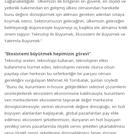
sağlanabildiğidir. Ülkemizin de bölgenin en güvenli, en ölçekli ve
yetkinlik bakımından en gelişmiş ülkesi olmasından hareketle
bunu değere dönüştürmek için atılması gereken adımları ortaya
koymak isteriz. Sektörümüzün geleceğinin, ülkemizin geleceğini
belirleyeceği düşüncesiyle büyümeyi üç başlıkta ele almamız kritik
önem taşıyor: Teknoloji ile Büyümek, Ekosistem ile Büyümek ve
Yatırımla Büyümek.”
“Ekosistemi büyütmek hepimizin görevi”
Teknoloji üreten, teknolojiyi kullanan, teknolojinin etkin
kullanımına hizmet eden, teknolojinin nerede olursa olsun
paydaşı olan herkesin bu seferberliğin bir parçası olması
gerektiğini vurgulayan Mehmet Ali Tombalak, şunları söyledi:
“Bunu da, kurumların in-house geliştirdikleri sektörel çözümlerin
ürünleştirilerek ekosistem ekonomisine katılmasıyla; kurumların
veri merkezlerinin ekosisteme taşınarak değer merkezine
dönüştürülmesiyle; verinin ekonomik değere dönüştüğü, en hızlı
büyüyen alanlardan başlayarak, global pazarlardan pay elde
edilmesi; ekosistem şirketlerimizin, dünyanın en hızlı büyüyen
yenilikçi servis pazarlarında ölçekli servis şirketleri çıkartabilmesi
veya ölçekli servis şirketlerine dönüşebilmesi; beyin göçüne