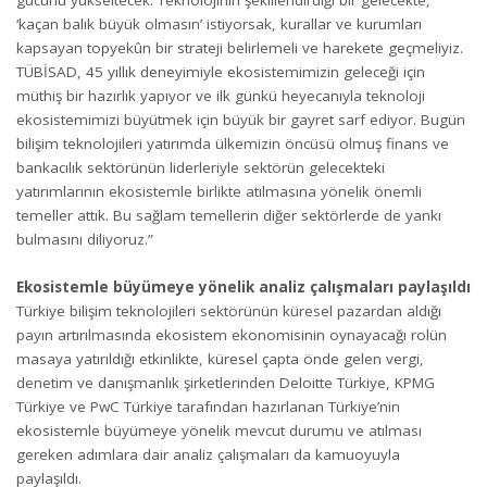
‘kaçan balık büyük olmasın’ istiyorsak, kurallar ve kurumları
kapsayan topyekûn bir strateji belirlemeli ve harekete geçmeliyiz.
TÜBİSAD, 45 yıllık deneyimiyle ekosistemimizin geleceği için
müthiş bir hazırlık yapıyor ve ilk günkü heyecanıyla teknoloji
ekosistemimizi büyütmek için büyük bir gayret sarf ediyor. Bugün
bilişim teknolojileri yatırımda ülkemizin öncüsü olmuş finans ve
bankacılık sektörünün liderleriyle sektörün gelecekteki
yatırımlarının ekosistemle birlikte atılmasına yönelik önemli
temeller attık. Bu sağlam temellerin diğer sektörlerde de yankı
bulmasını diliyoruz.”
Ekosistemle büyümeye yönelik analiz çalışmaları paylaşıldı
Türkiye bilişim teknolojileri sektörünün küresel pazardan aldığı
payın artırılmasında ekosistem ekonomisinin oynayacağı rolün
masaya yatırıldığı etkinlikte, küresel çapta önde gelen vergi,
denetim ve danışmanlık şirketlerinden Deloitte Türkiye, KPMG
Türkiye ve PwC Türkiye tarafından hazırlanan Türkiye’nin
ekosistemle büyümeye yönelik mevcut durumu ve atılması
gereken adımlara dair analiz çalışmaları da kamuoyuyla
paylaşıldı.