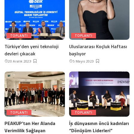
TOPLANTI
TOPLANTI
Türkiye’den yeni teknoloji
Uluslararası Koçluk Haftası
devleri çıkacak
başlıyor
20 Aralık 2023
5 Mayıs 2023
TOPLANTI
TOPLANTI
PEAKUP’tan Her Alanda
İş dünyasının öncü kadınları
Verimlilik Sağlayan
“Dönüşüm Liderleri”