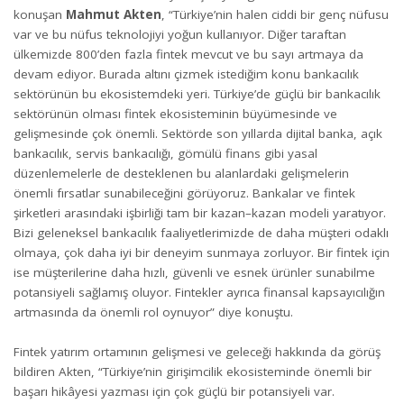
konuşan
Mahmut Akten
, “Türkiye’nin halen ciddi bir genç nüfusu
var ve bu nüfus teknolojiyi yoğun kullanıyor. Diğer taraftan
ülkemizde 800’den fazla fintek mevcut ve bu sayı artmaya da
devam ediyor. Burada altını çizmek istediğim konu bankacılık
sektörünün bu ekosistemdeki yeri. Türkiye’de güçlü bir bankacılık
sektörünün olması fintek ekosisteminin büyümesinde ve
gelişmesinde çok önemli. Sektörde son yıllarda dijital banka, açık
bankacılık, servis bankacılığı, gömülü finans gibi yasal
düzenlemelerle de desteklenen bu alanlardaki gelişmelerin
önemli fırsatlar sunabileceğini görüyoruz. Bankalar ve fintek
şirketleri arasındaki işbirliği tam bir kazan–kazan modeli yaratıyor.
Bizi geleneksel bankacılık faaliyetlerimizde de daha müşteri odaklı
olmaya, çok daha iyi bir deneyim sunmaya zorluyor. Bir fintek için
ise müşterilerine daha hızlı, güvenli ve esnek ürünler sunabilme
potansiyeli sağlamış oluyor. Fintekler ayrıca finansal kapsayıcılığın
artmasında da önemli rol oynuyor” diye konuştu.
Fintek yatırım ortamının gelişmesi ve geleceği hakkında da görüş
bildiren Akten, “Türkiye’nin girişimcilik ekosisteminde önemli bir
başarı hikâyesi yazması için çok güçlü bir potansiyeli var.