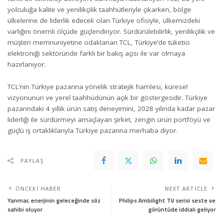
yolculuğa kalite ve yenilikçilik taahhütleriyle çıkarken, bölge
ülkelerine de liderlik edecek olan Türkiye ofisiyle, ülkemizdeki
varlığını önemli ölçüde güçlendiriyor. Sürdürülebilirlik, yenilikçilik ve
müşteri memnuniyetine odaklanan TCL, Türkiye’de tüketici
elektroniği sektöründe farklı bir bakış açısı ile var olmaya
hazırlanıyor.
TCL’nin Türkiye pazarına yönelik stratejik hamlesi, küresel
vizyonunun ve yerel taahhüdünün açık bir göstergesidir. Türkiye
pazarındaki 4 yıllık ürün satış deneyimini, 2028 yılında kadar pazar
liderliği ile sürdürmeyi amaçlayan şirket, zengin ürün portföyü ve
güçlü iş ortaklıklarıyla Türkiye pazarına merhaba diyor.
PAYLAŞ
ÖNCEKI HABER
NEXT ARTICLE
Yanmar, enerjinin geleceğinde söz
Philips Ambilight TV serisi seste ve
sahibi oluyor
görüntüde iddialı geliyor