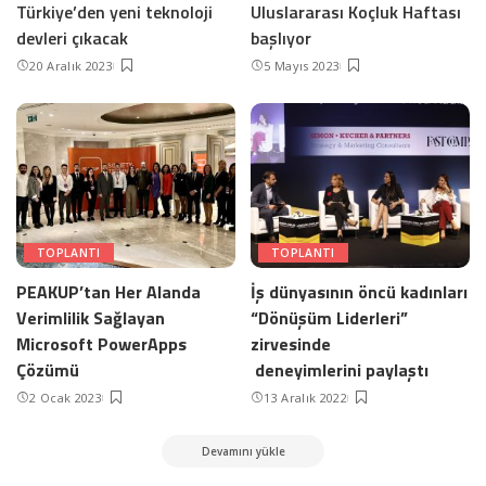
Türkiye’den yeni teknoloji
Uluslararası Koçluk Haftası
devleri çıkacak
başlıyor
20 Aralık 2023
5 Mayıs 2023
TOPLANTI
TOPLANTI
PEAKUP’tan Her Alanda
İş dünyasının öncü kadınları
Verimlilik Sağlayan
“Dönüşüm Liderleri”
Microsoft PowerApps
zirvesinde
Çözümü
deneyimlerini paylaştı
2 Ocak 2023
13 Aralık 2022
Devamını yükle