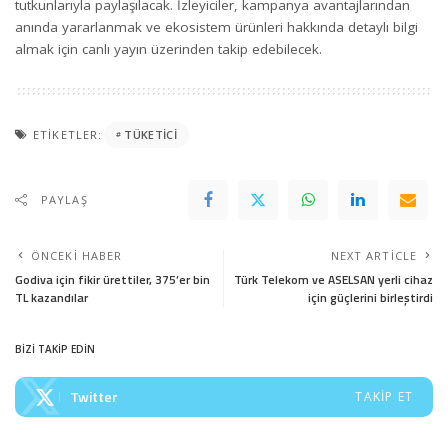
tutkunlarıyla paylaşılacak. İzleyiciler, kampanya avantajlarından
anında yararlanmak ve ekosistem ürünleri hakkında detaylı bilgi
almak için
canlı yayın
üzerinden takip edebilecek.
ETIKETLER:
TÜKETICI
PAYLAŞ
ÖNCEKI HABER
NEXT ARTICLE
Godiva için fikir ürettiler, 375’er bin
Türk Telekom ve ASELSAN yerli cihaz
TL kazandılar
için güçlerini birleştirdi
BİZİ TAKİP EDİN
Twitter
TAKIP ET