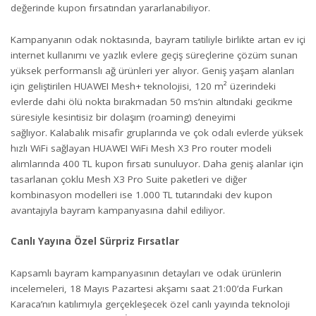
değerinde kupon fırsatından yararlanabiliyor.
Kampanyanın odak noktasında, bayram tatiliyle birlikte artan ev içi
internet kullanımı ve yazlık evlere geçiş süreçlerine çözüm sunan
yüksek performanslı ağ ürünleri yer alıyor. Geniş yaşam alanları
için geliştirilen HUAWEI Mesh+ teknolojisi, 120 m² üzerindeki
evlerde dahi ölü nokta bırakmadan 50 ms’nin altındaki gecikme
süresiyle kesintisiz bir dolaşım (roaming) deneyimi
sağlıyor. Kalabalık misafir gruplarında ve çok odalı evlerde yüksek
hızlı WiFi sağlayan HUAWEI WiFi Mesh X3 Pro router modeli
alımlarında 400 TL kupon fırsatı sunuluyor. Daha geniş alanlar için
tasarlanan çoklu Mesh X3 Pro Suite paketleri ve diğer
kombinasyon modelleri ise 1.000 TL tutarındaki dev kupon
avantajıyla bayram kampanyasına dahil ediliyor.
Canlı Yayına Özel Sürpriz Fırsatlar
Kapsamlı bayram kampanyasının detayları ve odak ürünlerin
incelemeleri, 18 Mayıs Pazartesi akşamı saat 21:00’da Furkan
Karaca’nın katılımıyla gerçekleşecek özel canlı yayında teknoloji