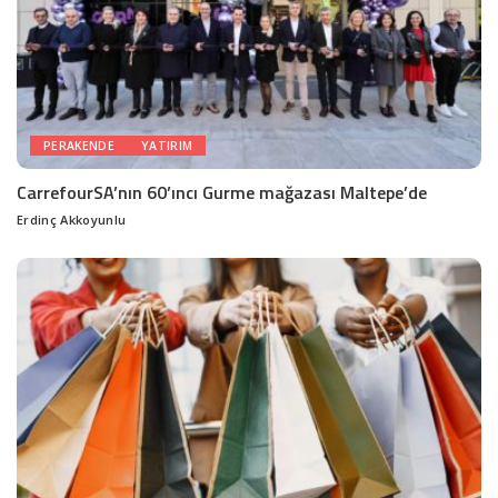
PERAKENDE
YATIRIM
CarrefourSA’nın 60’ıncı Gurme mağazası Maltepe’de
Erdinç Akkoyunlu
Posted
by