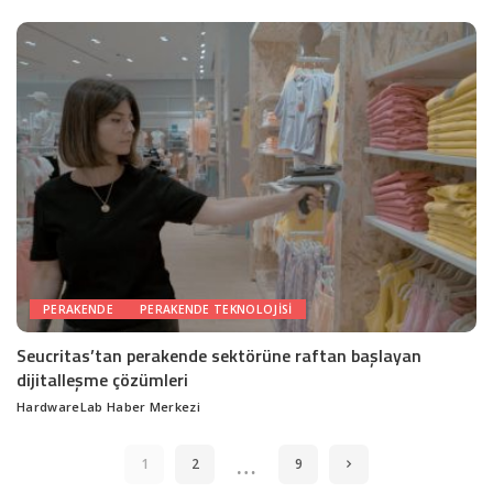
by
PERAKENDE
PERAKENDE TEKNOLOJISI
Seucritas’tan perakende sektörüne raftan başlayan
dijitalleşme çözümleri
HardwareLab Haber Merkezi
Posted
by
…
1
2
9