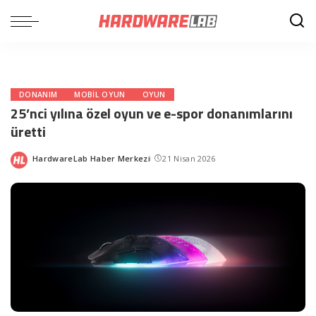
DONANIM
MOBIL OYUN
OYUN
25’nci yılına özel oyun ve e-spor donanımlarını
üretti
HardwareLab Haber Merkezi
21 Nisan 2026
Posted
by