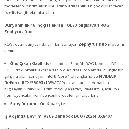
modellerini bir dizi etkinlikle İstanbul’da tanıttı. En çok dikkat çeken
özellik ise çift ekranlar oldu.
Dünyanın ilk 16 inç çift ekranlı OLED bilgisayarı ROG
Zephyrus Duo
ROG, oyun dünyasında sınırları zorlayan
Zephyrus Duo
modelini
tanıttı.
Öne Çıkan Özellikler:
İki adet 16 inç 3K ROG Nebula HDR
OLED dokunmatik ekrana sahip olan cihaz, toplamda 21 inçlik bir
çalışma alanı sunuyor. Intel® Core™ Ultra işlemci ve
NVIDIA®
GeForce RTX™ 5090
(135W TGP) ekran kartı ile donatılan
bilgisayar, 5 farklı kullanım moduyla (Kitap, Paylaşım, Çadır vb.)
hem oyuncular hem de içerik üreticiler için tasarlandı.
Satış Durumu:
Ön Siparişte.
İş Akışında Devrim: ASUS Zenbook DUO (2026) UX8407