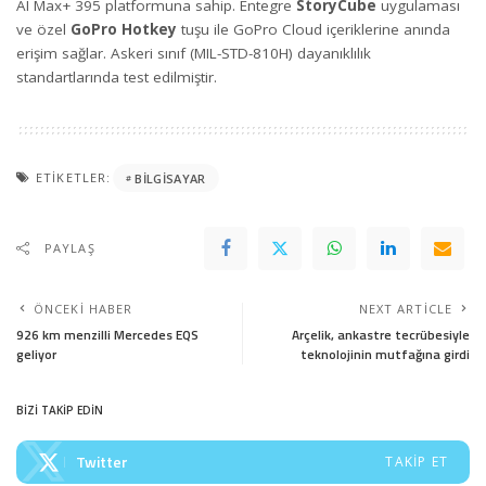
AI Max+ 395 platformuna sahip. Entegre
StoryCube
uygulaması
ve özel
GoPro Hotkey
tuşu ile GoPro Cloud içeriklerine anında
erişim sağlar. Askeri sınıf (MIL-STD-810H) dayanıklılık
standartlarında test edilmiştir.
ETIKETLER:
BILGISAYAR
PAYLAŞ
ÖNCEKI HABER
NEXT ARTICLE
926 km menzilli Mercedes EQS
Arçelik, ankastre tecrübesiyle
geliyor
teknolojinin mutfağına girdi
BİZİ TAKİP EDİN
Twitter
TAKIP ET