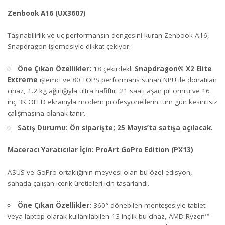
Zenbook A16 (UX3607)
Taşınabilirlik ve uç performansın dengesini kuran Zenbook A16,
Snapdragon işlemcisiyle dikkat çekiyor.
Öne Çıkan Özellikler:
18 çekirdekli
Snapdragon® X2 Elite
Extreme
işlemci ve 80 TOPS performans sunan NPU ile donatılan
cihaz, 1.2 kg ağırlığıyla ultra hafiftir. 21 saati aşan pil ömrü ve 16
inç 3K OLED ekranıyla modern profesyonellerin tüm gün kesintisiz
çalışmasına olanak tanır.
Satış Durumu:
Ön siparişte; 25 Mayıs’ta satışa açılacak.
Maceracı Yaratıcılar İçin: ProArt GoPro Edition (PX13)
ASUS ve GoPro ortaklığının meyvesi olan bu özel edisyon,
sahada çalışan içerik üreticileri için tasarlandı.
Öne Çıkan Özellikler:
360° dönebilen menteşesiyle tablet
veya laptop olarak kullanılabilen 13 inçlik bu cihaz, AMD Ryzen™