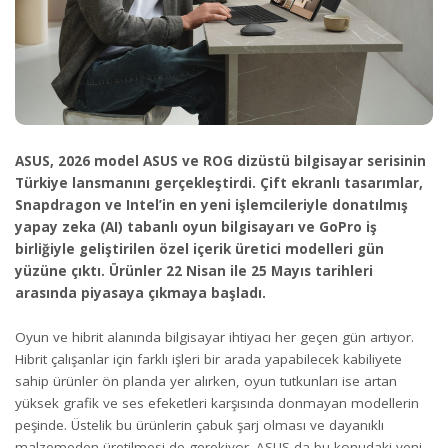
ASUS, 2026 model ASUS ve ROG dizüstü bilgisayar serisinin
Türkiye lansmanını gerçekleştirdi. Çift ekranlı tasarımlar,
Snapdragon ve Intel’in en yeni işlemcileriyle donatılmış
yapay zeka (AI) tabanlı oyun bilgisayarı ve GoPro iş
birliğiyle geliştirilen özel içerik üretici modelleri gün
yüzüne çıktı. Ürünler 22 Nisan ile 25 Mayıs tarihleri
arasında piyasaya çıkmaya başladı.
Oyun ve hibrit alanında bilgisayar ihtiyacı her geçen gün artıyor.
Hibrit çalışanlar için farklı işleri bir arada yapabilecek kabiliyete
sahip ürünler ön planda yer alırken, oyun tutkunları ise artan
yüksek grafik ve ses efeketleri karşısında donmayan modellerin
peşinde. Üstelik bu ürünlerin çabuk şarj olması ve dayanıklı
malzemeden üretilmesi de gerekiyor. ASUS da bu konudaki yeni