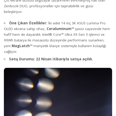
Çift ekranlı dizüstü bilgisayar tasarımının evrimleşmiş hali olan
Zenbook DUO, profesyoneller için taşınabilirlik ve gücü
birleştiriyor.
Öne Çıkan Özellikler:
İki adet 14 inç 3K ASUS Lumina Pro
OLED ekrana sahip cihaz,
Ceraluminum™
şasisi sayesinde hem
hafif hem de dayanıklı. Intel® Core™ Ultra X9 Seri 3 işlemci ve
99Wh batarya ile masaüstü düzeyinde performans sunarken,
yeni
MagLatch™
manyetik klavye sistemiyle kullanım kolaylığı
sağlıyor.
Satış Durumu:
22 Nisan itibarıyla satışa açıldı.