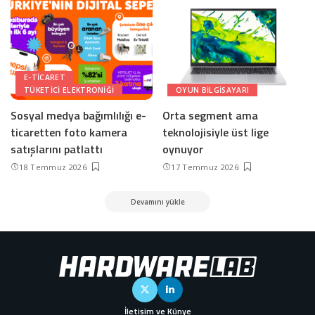
E-TICARET
TÜKETICI ELEKTRONIĞI
OYUN BILGISAYARI
Sosyal medya bağımlılığı e-
Orta segment ama
ticaretten foto kamera
teknolojisiyle üst lige
satışlarını patlattı
oynuyor
18 Temmuz 2026
17 Temmuz 2026
Devamını yükle
İletişim ve Künye