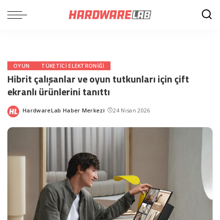
OYUN
TÜKETICI ELEKTRONIĞI
Hibrit çalışanlar ve oyun tutkunları için çift
ekranlı ürünlerini tanıttı
HardwareLab Haber Merkezi
24 Nisan 2026
Posted
by