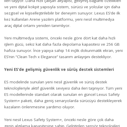
ileri taşıyor. Daha hızlı çalışan altyapısı, gelişmiş bağlantı özellikleri
ve yeni dijital kokpit yapısıyla sistem, sürücü ve yolcular için daha
sezgisel ve kişiselleştirilebilir bir deneyim sunuyor. Lexus ES’de ilk
kez kullanılan Arene yazılım platformu, yeni nesil multimedya
araç dijital ortamı yeniden tanımlıyor.
Yeni multimedya sistemi, önceki nesle göre dört kat daha hızlı
işlem gücü, sekiz kat daha fazla depolama kapasitesi ve 256 GB
hafıza sunuyor. İnce yapıya sahip 14 inçlik dokunmatik ekran, yeni
ES’nin “Clean Tech x Elegance” tasarım anlayışını destekliyor.
Yeni ES’de gelişmiş güvenlik ve sürüş destek sistemleri
ES modelinde sunulan yeni nesil güvenlik ve sürüş destek
teknolojileriyle aktif güvenlik seviyesi daha ileri taşınıyor. Tüm yeni
ES modellerinde standart olarak sunulan en güncel Lexus Safety
System+ paketi, daha geniş senaryolarda sürücüyü destekleyerek
kazaların önlenmesine yardımcı oluyor.
Yeni nesil Lexus Safety System+, önceki nesle göre çok daha
geniş algılama kapasitesine sahip. Geliştirilen sensör teknolojileri