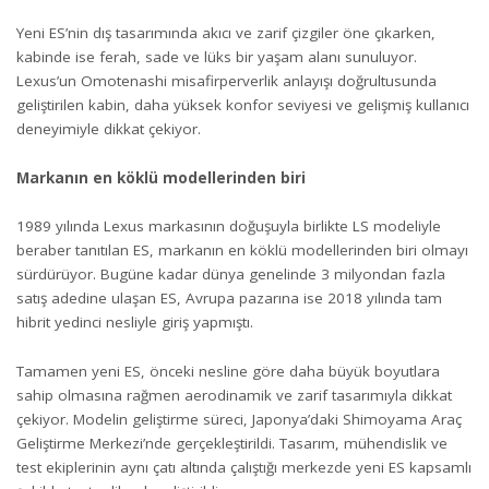
Yeni ES’nin dış tasarımında akıcı ve zarif çizgiler öne çıkarken,
kabinde ise ferah, sade ve lüks bir yaşam alanı sunuluyor.
Lexus’un Omotenashi misafirperverlik anlayışı doğrultusunda
geliştirilen kabin, daha yüksek konfor seviyesi ve gelişmiş kullanıcı
deneyimiyle dikkat çekiyor.
Markanın en köklü modellerinden biri
1989 yılında Lexus markasının doğuşuyla birlikte LS modeliyle
beraber tanıtılan ES, markanın en köklü modellerinden biri olmayı
sürdürüyor. Bugüne kadar dünya genelinde 3 milyondan fazla
satış adedine ulaşan ES, Avrupa pazarına ise 2018 yılında tam
hibrit yedinci nesliyle giriş yapmıştı.
Tamamen yeni ES, önceki nesline göre daha büyük boyutlara
sahip olmasına rağmen aerodinamik ve zarif tasarımıyla dikkat
çekiyor. Modelin geliştirme süreci, Japonya’daki Shimoyama Araç
Geliştirme Merkezi’nde gerçekleştirildi. Tasarım, mühendislik ve
test ekiplerinin aynı çatı altında çalıştığı merkezde yeni ES kapsamlı