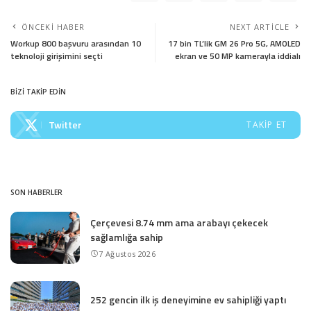
ÖNCEKI HABER
NEXT ARTICLE
Workup 800 başvuru arasından 10
17 bin TL’lik GM 26 Pro 5G, AMOLED
teknoloji girişimini seçti
ekran ve 50 MP kamerayla iddialı
BİZİ TAKİP EDİN
Twitter
TAKIP ET
SON HABERLER
Çerçevesi 8.74 mm ama arabayı çekecek
sağlamlığa sahip
7 Ağustos 2026
252 gencin ilk iş deneyimine ev sahipliği yaptı