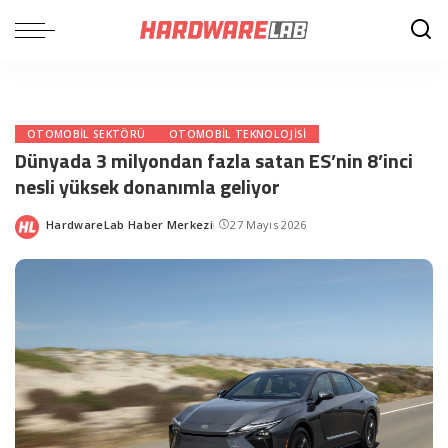
OTOMOBIL SEKTÖRÜ
OTOMOBIL TEKNOLOJISI
Dünyada 3 milyondan fazla satan ES’nin 8’inci
nesli yüksek donanımla geliyor
HardwareLab Haber Merkezi
27 Mayıs 2026
Posted
by