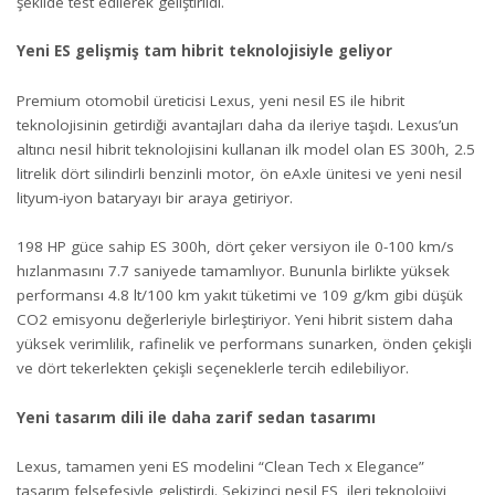
şekilde test edilerek geliştirildi.
Yeni ES gelişmiş tam hibrit teknolojisiyle geliyor
Premium otomobil üreticisi Lexus, yeni nesil ES ile hibrit
teknolojisinin getirdiği avantajları daha da ileriye taşıdı. Lexus’un
altıncı nesil hibrit teknolojisini kullanan ilk model olan ES 300h, 2.5
litrelik dört silindirli benzinli motor, ön eAxle ünitesi ve yeni nesil
lityum-iyon bataryayı bir araya getiriyor.
198 HP güce sahip ES 300h, dört çeker versiyon ile 0-100 km/s
hızlanmasını 7.7 saniyede tamamlıyor. Bununla birlikte yüksek
performansı 4.8 lt/100 km yakıt tüketimi ve 109 g/km gibi düşük
CO2 emisyonu değerleriyle birleştiriyor. Yeni hibrit sistem daha
yüksek verimlilik, rafinelik ve performans sunarken, önden çekişli
ve dört tekerlekten çekişli seçeneklerle tercih edilebiliyor.
Yeni tasarım dili ile daha zarif sedan tasarımı
Lexus, tamamen yeni ES modelini “Clean Tech x Elegance”
tasarım felsefesiyle geliştirdi. Sekizinci nesil ES, ileri teknolojiyi