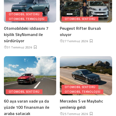
OTOMOBIL SEKTÖRÜ
OTOMOBIL TEKNOLOJISI
OTOMOBIL SEKTÖRÜ
Otomobildeki iddiasını 7
Peugeot Rifter Bursalı
kişilik SkyNomand ile
oluyor
sürdürüyor
27 Temmuz 2026
31 Temmuz 2026
OTOMOBIL SEKTÖRÜ
OTOMOBIL SEKTÖRÜ
OTOMOBIL TEKNOLOJISI
60 aya varan vade ya da
Mercedes S ve Maybahc
yüzde 100 finansman ile
yenilenip geldi
araba satacak
25 Temmuz 2026