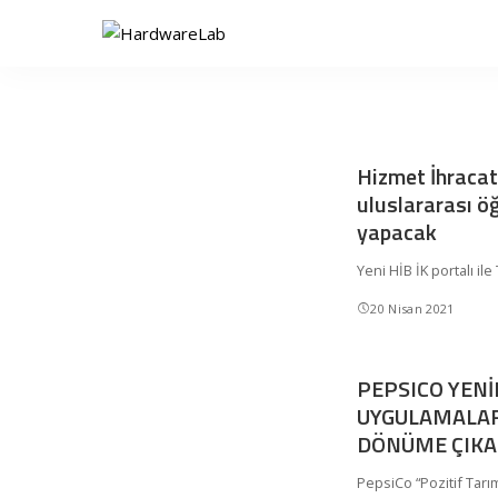
Hizmet İhracatç
uluslararası öğ
yapacak
Yeni HİB İK portalı il
20 Nisan 2021
PEPSICO YENİ
UYGULAMALARI
DÖNÜME ÇIK
PepsiCo “Pozitif Tar