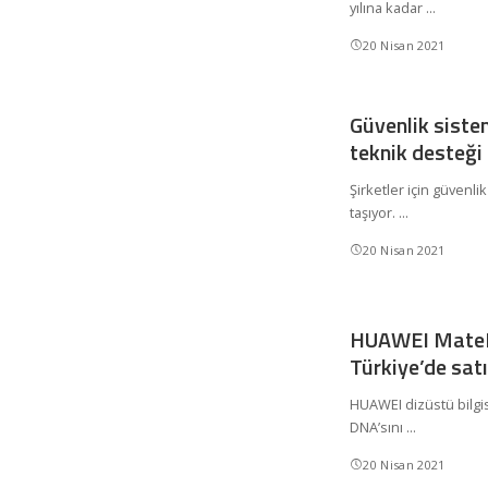
yılına kadar
...
20 Nisan 2021
Güvenlik sistem
teknik desteği 
Şirketler için güvenli
taşıyor.
...
20 Nisan 2021
HUAWEI MateB
Türkiye’de sat
HUAWEI dizüstü bilgisa
DNA’sını
...
20 Nisan 2021