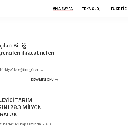
ANA SAYFA
TEKNOLOJİ
TÜKETİCİ
ıları Birliği
rencileri ihracat neferi
e Türkiye’de eğitim gören
...
DEVAMINI OKU
LEYİCİ TARIM
NI 28,3 MİLYON
ARACAK
ım” hedefleri kapsamında; 2030