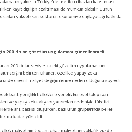
ygulamanın yalnızca Türkiye’de üretilen cihazları kapsaması
ilirken kayıt dışılığın azaltılması da mümkün olabilir. Bunun
oranları yükselirken sektörün ekonomiye sağlayacağı katkı da
için 200 dolar gözetim uygulaması güncellenmeli
gulanan 200 dolar seviyesindeki gözetim uygulamasının
ıtmadığını belirten Cihaner, özellikle yapay zeka
ktöründe önemli maliyet değişimlerine neden olduğunu söyledi.
ksek bant genişlikli belleklere yönelik küresel talep son
zleri ve yapay zeka altyapı yatırımları nedeniyle tüketici
eklerde arz baskısı oluşurken, bazı ürün gruplarında bellek
tı kata kadar yükseldi.
 bellek maliyetinin toplam cihaz maliyetinin yaklaşık yüzde