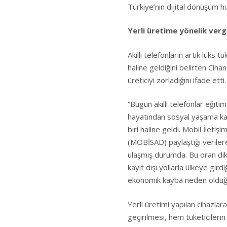
Türkiye’nin dijital dönüşüm hı
Yerli üretime yönelik vergi 
Akıllı telefonların artık lüks
haline geldiğini belirten Cih
üreticiyi zorladığını ifade etti.
“Bugün akıllı telefonlar eğiti
hayatından sosyal yaşama kad
biri haline geldi. Mobil İletişi
(MOBİSAD) paylaştığı verilere
ulaşmış durumda. Bu oran dikka
kayıt dışı yollarla ülkeye gir
ekonomik kayba neden olduğ
Yerli üretimi yapılan cihazlara
geçirilmesi, hem tüketicilerin