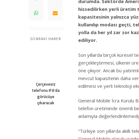
durumda. Sektörde Amerikalı
hissedilirken yerli üretim 
kapasitesinin yalnızca yüzd
kullanılıp modası geçti, tek
yolla da her yıl zar zor 
SONRAKİ HABER
ediliyor.
Son yıllarda birçok küresel t
gerçekleştirmesi, ülkenin ür
öne çıkıyor. Ancak bu yatırım
mevcut kapasitenin daha verim
Çerçevesiz
edilmesi ve yerli teknoloji ek
telefonu IFA’da
görücüye
General Mobile İcra Kurulu Baş
çıkaracak
telefon üretiminde önemli bir
anlamıyla değerlendirilemedi
“Türkiye son yıllarda akıllı te
General Mobile olarak yüzde 70