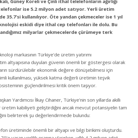
, Güney Koreli ve Çinli ithal telelefonların ağırlığı
telefonlar ise 5.2 milyon adet satıyor. Yerli üretim
e 35.7’si kullanılıyor. Öte yandan çekmeceler ise 1 yıl
nolojisi eskidi diye ithal cep telefonları ile dolu. Bu
kazandığımız milyarlar çekmecelerde çürümeye terk
eknoloji markasının Türkiye’de üretim yatırımı
etim altyapısına duyulan güvenin önemli bir göstergesi olarak
ların sürdürülebilir ekonomik değere dönüşebilmesi için
li kullanılması, yüksek katma değerli üretimin teşvik
osisteminin güçlendirilmesi kritik önem taşıyor.
kan Yardımcısı İlkay Cihaner, Türkiye’nin son yıllarda akıllı
 üretim kabiliyeti geliştirdiğini ancak mevcut potansiyelin tam
ğini belirterek şu değerlendirmede bulundu:
lefon üretiminde önemli bir altyapı ve bilgi birikimi oluşturdu.
’e varan yerlilik oranına ulaşırken, yıllık 4,2 milyon adet