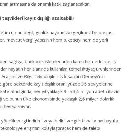
zının artmasına da önemli katkı sağlanacaktır.”
teşvikleri kayıt dışılığı azaltabilir
 tüketim ürünü değil, günlük hayatın vazgeçilmez bir parçası
aner, mevcut vergi yapısının hem tüketiciyi hem de yerli
mden sağlığa, bankacılık işlemlerinden kamu hizmetlerine, iş
ar hayatın her alanında kullanılan temel ihtiyaç ürünlerinden
m Araçları ve Bilgi Teknolojileri İş İnsanları Derneği’nin
 göre sektörde kayıt dışılık oranı yüzde 35 seviyelerine
te alındığında, her yıl yaklaşık 3 ila 3,5 milyon adet cihazın
diği ve bunun ülke ekonomisinde yaklaşık 2,6 milyar dolarlık
u hesaplanıyor.
 yönelik vergi indirimi veya belirli vergi istisnalarının hayata
 teknolojiye erişimini kolaylaştıracak hem de talebi