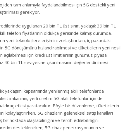
olojiden tam anlamıyla faydalanabilmesi için 5G destekli yeni
aştırılması gerekiyor.
redilerinde uygulanan 20 bin TL üst sınır, yaklaşık 39 bin TL
ıllı telefon fiyatlarının oldukça gerisinde kalmış durumda.
 yeni teknolojilere erişimini zorlaştırırken, iç pazardaki
’nin 5G dönüşümünü hızlandırabilmesi ve tüketicilerin yeni nesil
n açılabilmesi için kredi üst limitlerinin günümüz piyasa
az 40 bin TL seviyesine çıkarılmasının değerlendirilmesi
rlik yaklaşımı kapsamında yenilenmiş akıllı telefonlarda
sit imkanının, yerli üretim 5G akıllı telefonlar için de
aldıraç etkisi yaratacaktır. Böyle bir düzenleme, tüketicilerin
ini kolaylaştırırken, 5G cihazların geleneksel satış kanalları
r noktada ulaşılabilirliğini ve tercih edilebilirliğini
i üretim desteklenirken, 5G cihaz penetrasyonunun ve