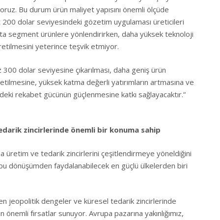
yoruz. Bu durum ürün maliyet yapısını önemli ölçüde
200 dolar seviyesindeki gözetim uygulaması üreticileri
ş-orta segment ürünlere yönlendirirken, daha yüksek teknoloji
retilmesini yeterince teşvik etmiyor.
300 dolar seviyesine çıkarılması, daha geniş ürün
etilmesine, yüksek katma değerli yatırımların artmasına ve
ndeki rekabet gücünün güçlenmesine katkı sağlayacaktır.”
edarik zincirlerinde önemli bir konuma sahip
da üretim ve tedarik zincirlerini çeşitlendirmeye yöneldiğini
n bu dönüşümden faydalanabilecek en güçlü ülkelerden biri
en jeopolitik dengeler ve küresel tedarik zincirlerinde
 önemli fırsatlar sunuyor. Avrupa pazarına yakınlığımız,