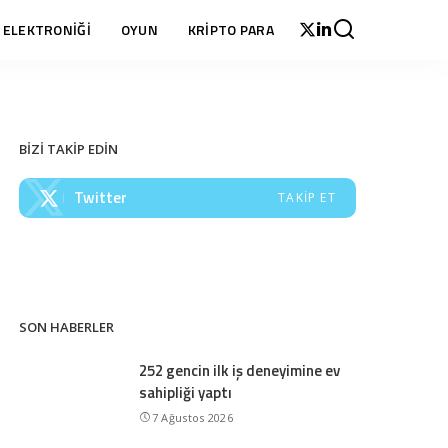
 ELEKTRONİĞİ
OYUN
KRİPTO PARA
BİZİ TAKİP EDİN
Twitter
TAKIP ET
SON HABERLER
252 gencin ilk iş deneyimine ev
sahipliği yaptı
7 Ağustos 2026