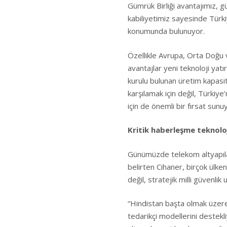
Gümrük Birliği avantajımız, g
kabiliyetimiz sayesinde Türki
konumunda bulunuyor.
Özellikle Avrupa, Orta Doğu 
avantajlar yeni teknoloji yat
kurulu bulunan üretim kapasite
karşılamak için değil, Türkiye
için de önemli bir fırsat sunuy
Kritik haberleşme teknoloj
Günümüzde telekom altyapıları
belirten Cihaner, birçok ülken
değil, stratejik milli güvenlik
“Hindistan başta olmak üzere 
tedarikçi modellerini destekl