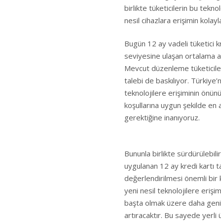
birlikte tüketicilerin bu tekn
nesil cihazlara erişimin kolayl
Bugün 12 ay vadeli tüketici k
seviyesine ulaşan ortalama ak
Mevcut düzenleme tüketicilerin
talebi de baskılıyor. Türkiye
teknolojilere erişiminin önünü
koşullarına uygun şekilde en 
gerektiğine inanıyoruz.
Bununla birlikte sürdürülebili
uygulanan 12 ay kredi kartı tak
değerlendirilmesi önemli bir k
yeni nesil teknolojilere erişim
başta olmak üzere daha geniş bi
artıracaktır. Bu sayede yerl