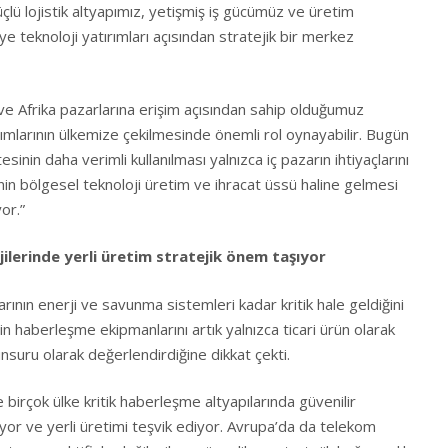
üçlü lojistik altyapımız, yetişmiş iş gücümüz ve üretim
ye teknoloji yatırımları açısından stratejik bir merkez
ve Afrika pazarlarına erişim açısından sahip olduğumuz
ırımlarının ülkemize çekilmesinde önemli rol oynayabilir. Bugün
sinin daha verimli kullanılması yalnızca iç pazarın ihtiyaçlarını
’nin bölgesel teknoloji üretim ve ihracat üssü haline gelmesi
or.”
ilerinde yerli üretim stratejik önem taşıyor
nın enerji ve savunma sistemleri kadar kritik hale geldiğini
in haberleşme ekipmanlarını artık yalnızca ticari ürün olarak
 unsuru olarak değerlendirdiğine dikkat çekti.
birçok ülke kritik haberleşme altyapılarında güvenilir
iyor ve yerli üretimi teşvik ediyor. Avrupa’da da telekom