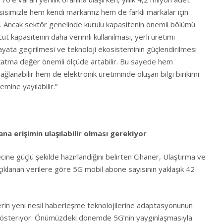
sisimizle hem kendi markamız hem de farklı markalar için
z. Ancak sektör genelinde kurulu kapasitenin önemli bölümü
t kapasitenin daha verimli kullanılması, yerli üretimi
ayata geçirilmesi ve teknoloji ekosisteminin güçlendirilmesi
 katma değer önemli ölçüde artabilir. Bu sayede hem
 sağlanabilir hem de elektronik üretiminde oluşan bilgi birikimi
mine yayılabilir.”
a erişimin ulaşılabilir olması gerekiyor
ne güçlü şekilde hazırlandığını belirten Cihaner, Ulaştırma ve
açıklanan verilere göre 5G mobil abone sayısının yaklaşık 42
lerin yeni nesil haberleşme teknolojilerine adaptasyonunun
gösteriyor. Önümüzdeki dönemde 5G’nin yaygınlaşmasıyla