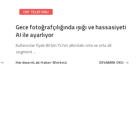
CEP TELEFONU
Gece fotoğrafçılığında ışığı ve hassasiyeti
AI ile ayarlıyor
Kullanıcılar fiyatı 80 bin TL’nin altındaki orta ve orta alt
segment
...
HardwareLab Haber Merkezi
DEVAMINI OKU
Posted
by