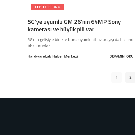
CEP TELEFONU
5G’ye uyumlu GM 26’nın 64MP Sony
kamerası ve büyük pili var
5G’nin gelişiyle birlikte buna uyumlu cihaz arayışı da hızlandı
İthal ürünler
...
HardwareLab Haber Merkezi
DEVAMINI OKU
Posted
by
1
2