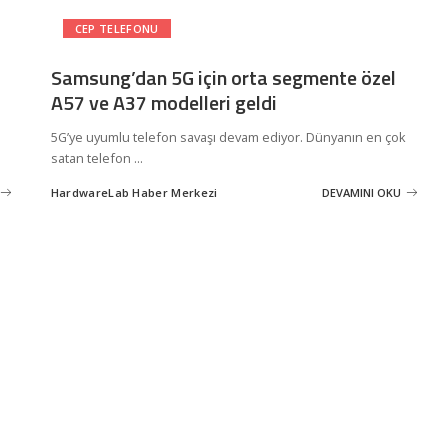
CEP TELEFONU
Samsung’dan 5G için orta segmente özel
A57 ve A37 modelleri geldi
5G’ye uyumlu telefon savaşı devam ediyor. Dünyanın en çok
satan telefon
...
HardwareLab Haber Merkezi
DEVAMINI OKU
Posted
by