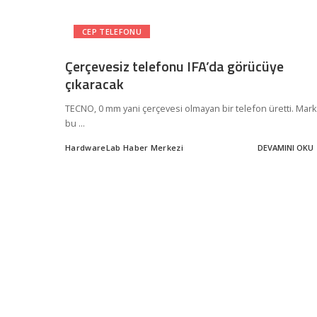
CEP TELEFONU
Çerçevesiz telefonu IFA’da görücüye
çıkaracak
TECNO, 0 mm yani çerçevesi olmayan bir telefon üretti. Mar
bu
...
HardwareLab Haber Merkezi
DEVAMINI OKU
Posted
by