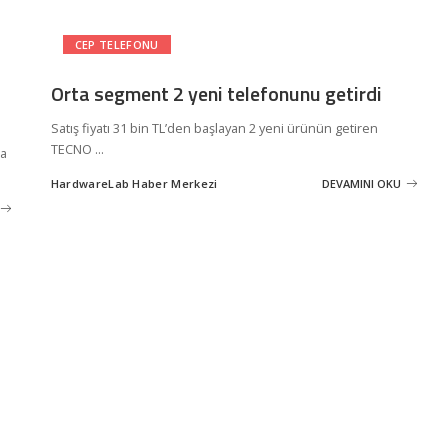
CEP TELEFONU
Orta segment 2 yeni telefonunu getirdi
Satış fiyatı 31 bin TL’den başlayan 2 yeni ürünün getiren
TECNO
...
ka
HardwareLab Haber Merkezi
DEVAMINI OKU
Posted
by