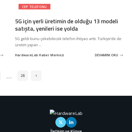
CEP TELEFONU
5G için yerli üretimin de olduğu 13 modeli
satışta, yenileri ise yolda
.
5G geldi bunu çekebilecek telefon ihtiyacı arttı. Türkiye’de de
üretim yapan
...
HardwareLab Haber Merkezi
DEVAMINI OKU
Posted
by
…
28
İletişim ve Künye