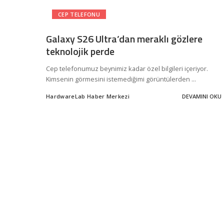
CEP TELEFONU
Galaxy S26 Ultra’dan meraklı gözlere
teknolojik perde
Cep telefonumuz beynimiz kadar özel bilgileri içeriyor.
Kimsenin görmesini istemediğimi görüntülerden
...
HardwareLab Haber Merkezi
DEVAMINI OKU
Posted
by