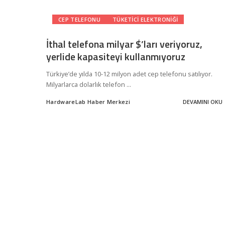
CEP TELEFONU
TÜKETICI ELEKTRONIĞI
İthal telefona milyar $’ları veriyoruz,
yerlide kapasiteyi kullanmıyoruz
Türkiye’de yılda 10-12 milyon adet cep telefonu satılıyor.
Milyarlarca dolarlık telefon
...
HardwareLab Haber Merkezi
DEVAMINI OKU
Posted
by