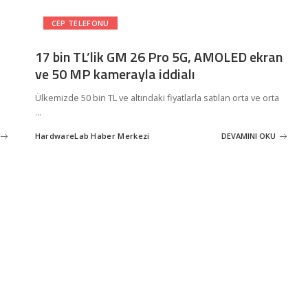
CEP TELEFONU
17 bin TL’lik GM 26 Pro 5G, AMOLED ekran
ve 50 MP kamerayla iddialı
Ülkemizde 50 bin TL ve altındaki fiyatlarla satılan orta ve orta
...
HardwareLab Haber Merkezi
DEVAMINI OKU
Posted
by