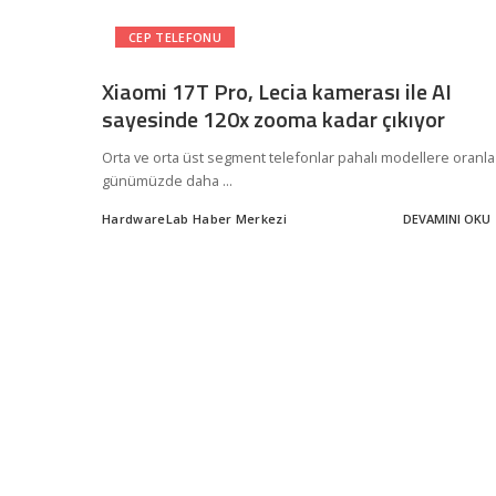
CEP TELEFONU
Xiaomi 17T Pro, Lecia kamerası ile AI
sayesinde 120x zooma kadar çıkıyor
Orta ve orta üst segment telefonlar pahalı modellere oranla
günümüzde daha
...
HardwareLab Haber Merkezi
DEVAMINI OKU
Posted
by