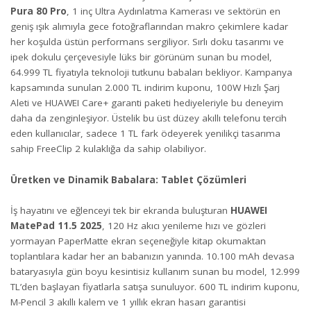
Pura 80 Pro
, 1 inç Ultra Aydınlatma Kamerası ve sektörün en
geniş ışık alımıyla gece fotoğraflarından makro çekimlere kadar
her koşulda üstün performans sergiliyor. Sırlı doku tasarımı ve
ipek dokulu çerçevesiyle lüks bir görünüm sunan bu model,
64.999 TL fiyatıyla teknoloji tutkunu babaları bekliyor. Kampanya
kapsamında sunulan 2.000 TL indirim kuponu, 100W Hızlı Şarj
Aleti ve HUAWEI Care+ garanti paketi hediyeleriyle bu deneyim
daha da zenginleşiyor. Üstelik bu üst düzey akıllı telefonu tercih
eden kullanıcılar, sadece 1 TL fark ödeyerek yenilikçi tasarıma
sahip FreeClip 2 kulaklığa da sahip olabiliyor.
Üretken ve Dinamik Babalara: Tablet Çözümleri
İş hayatını ve eğlenceyi tek bir ekranda buluşturan
HUAWEI
MatePad 11.5 2025
, 120 Hz akıcı yenileme hızı ve gözleri
yormayan PaperMatte ekran seçeneğiyle kitap okumaktan
toplantılara kadar her an babanızın yanında. 10.100 mAh devasa
bataryasıyla gün boyu kesintisiz kullanım sunan bu model, 12.999
TL’den başlayan fiyatlarla satışa sunuluyor. 600 TL indirim kuponu,
M-Pencil 3 akıllı kalem ve 1 yıllık ekran hasarı garantisi