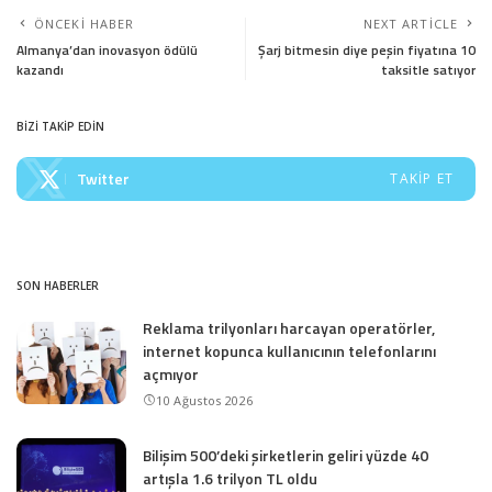
ÖNCEKI HABER
NEXT ARTICLE
Almanya’dan inovasyon ödülü
Şarj bitmesin diye peşin fiyatına 10
kazandı
taksitle satıyor
BİZİ TAKİP EDİN
Twitter
TAKIP ET
SON HABERLER
Reklama trilyonları harcayan operatörler,
internet kopunca kullanıcının telefonlarını
açmıyor
10 Ağustos 2026
Bilişim 500’deki şirketlerin geliri yüzde 40
artışla 1.6 trilyon TL oldu