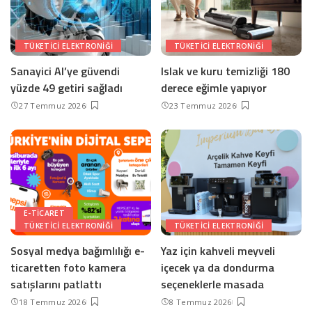
TÜKETICI ELEKTRONIĞI
TÜKETICI ELEKTRONIĞI
Sanayici AI’ye güvendi
Islak ve kuru temizliği 180
yüzde 49 getiri sağladı
derece eğimle yapıyor
27 Temmuz 2026
23 Temmuz 2026
E-TICARET
TÜKETICI ELEKTRONIĞI
TÜKETICI ELEKTRONIĞI
Sosyal medya bağımlılığı e-
Yaz için kahveli meyveli
ticaretten foto kamera
içecek ya da dondurma
satışlarını patlattı
seçeneklerle masada
18 Temmuz 2026
8 Temmuz 2026