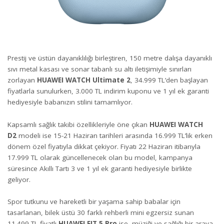
Prestij ve üstün dayanıklılığı birleştiren, 150 metre dalışa dayanıklı
sıvı metal kasası ve sonar tabanlı su altı iletişimiyle sınırları
zorlayan
HUAWEI WATCH Ultimate 2
, 34.999 TL’den başlayan
fiyatlarla sunulurken, 3.000 TL indirim kuponu ve 1 yıl ek garanti
hediyesiyle babanızın stilini tamamlıyor.
Kapsamlı sağlık takibi özellikleriyle öne çıkan
HUAWEI WATCH
D2
modeli ise 15-21 Haziran tarihleri arasında 16.999 TL’lik erken
dönem özel fiyatıyla dikkat çekiyor. Fiyatı 22 Haziran itibarıyla
17.999 TL olarak güncellenecek olan bu model, kampanya
süresince Akıllı Tartı 3 ve 1 yıl ek garanti hediyesiyle birlikte
geliyor.
Spor tutkunu ve hareketli bir yaşama sahip babalar için
tasarlanan, bilek üstü 30 farklı rehberli mini egzersiz sunan
11.499 TL fiyatlı
HUAWEI FIT 5 Pro
ise, müziği ve sağlığı bir araya