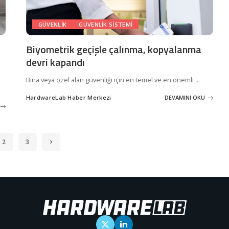
GÜVENLIK
GÜVENLIK SISTEMI
Biyometrik geçişle çalınma, kopyalanma
devri kapandı
Bina veya özel alan güvenliği için en temel ve en önemli
...
HardwareLab Haber Merkezi
DEVAMINI OKU
Posted
by
2
3