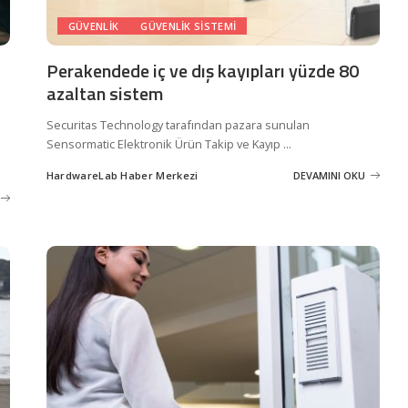
GÜVENLIK
GÜVENLIK SISTEMI
Perakendede iç ve dış kayıpları yüzde 80
azaltan sistem
Securitas Technology tarafından pazara sunulan
Sensormatic Elektronik Ürün Takip ve Kayıp
...
HardwareLab Haber Merkezi
DEVAMINI OKU
Posted
by