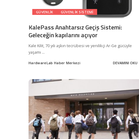
GÜVENLIK
GÜVENLIK SISTEMI
KalePass Anahtarsız Geçiş Sistemi:
Geleceğin kapılarını açıyor
Kale Kilit, 70 yılı aşkın tecrübesi ve yenilikçi Ar-Ge gücüyle
yaşamı
...
HardwareLab Haber Merkezi
DEVAMINI OKU
Posted
by