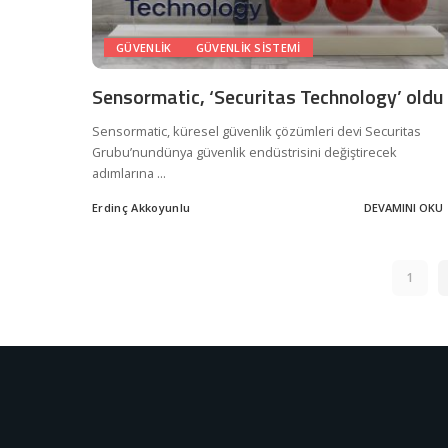
GÜVENLIK
GÜVENLIK SISTEMI
Sensormatic, ‘Securitas Technology’ oldu
Sensormatic, küresel güvenlik çözümleri devi Securitas
Grubu’nundünya güvenlik endüstrisini değiştirecek
adımlarına
...
Erdinç Akkoyunlu
DEVAMINI OKU
Posted
by
1