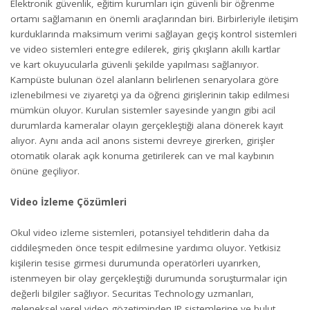
Elektronik güvenlik, eğitim kurumları için güvenli bir öğrenme
ortamı sağlamanın en önemli araçlarından biri. Birbirleriyle iletişim
kurduklarında maksimum verimi sağlayan geçiş kontrol sistemleri
ve video sistemleri entegre edilerek, giriş çıkışların akıllı kartlar
ve kart okuyucularla güvenli şekilde yapılması sağlanıyor.
Kampüste bulunan özel alanların belirlenen senaryolara göre
izlenebilmesi ve ziyaretçi ya da öğrenci girişlerinin takip edilmesi
mümkün oluyor. Kurulan sistemler sayesinde yangın gibi acil
durumlarda kameralar olayın gerçekleştiği alana dönerek kayıt
alıyor. Aynı anda acil anons sistemi devreye girerken, girişler
otomatik olarak açık konuma getirilerek can ve mal kaybının
önüne geçiliyor.
Video İzleme Çözümleri
Okul video izleme sistemleri, potansiyel tehditlerin daha da
ciddileşmeden önce tespit edilmesine yardımcı oluyor. Yetkisiz
kişilerin tesise girmesi durumunda operatörleri uyarırken,
istenmeyen bir olay gerçekleştiği durumunda soruşturmalar için
değerli bilgiler sağlıyor. Securitas Technology uzmanları,
geleneksel yerel video gözetiminden IP sistemlerine ve bulut