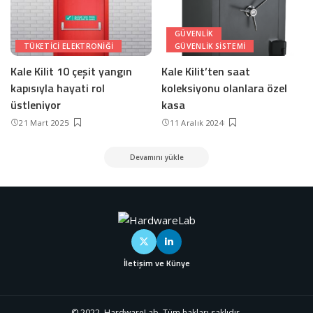
GÜVENLIK
TÜKETICI ELEKTRONIĞI
GÜVENLIK SISTEMI
Kale Kilit 10 çeşit yangın
Kale Kilit’ten saat
kapısıyla hayati rol
koleksiyonu olanlara özel
üstleniyor
kasa
21 Mart 2025
11 Aralık 2024
Devamını yükle
İletişim ve Künye
© 2022, HardwareLab. Tüm hakları saklıdır.