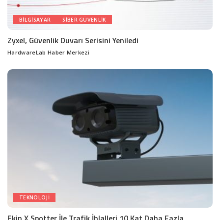
BILGISAYAR
SIBER GÜVENLIK
Zyxel, Güvenlik Duvarı Serisini Yeniledi
HardwareLab Haber Merkezi
Posted
by
TEKNOLOJI
Ekin X Spotter İle Trafik İhlalleri 10 Kat Daha Fazla