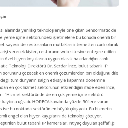
İçin
sı alanında yenilikçi teknolojileriyle öne çıkan Sensormatic de
 ile yeme içme sektöründeki işletmelere bu konuda önemli bir
et sayesinde restoranların mutfakları internetten canlı olarak
parişi verecek kişiler, restoranın web sitesine entegre edilen
 özel hijyen koşullarına uygun olarak hazırlandığını canlı
atic Teknoloji Direktörü Dr. Serdar İnce, bulut tabanlı IP
n sorununu çözecek en önemli çözümlerden biri olduğunu dile
n değil tüm dünyanın salgın etkisiyle kapanma dönemine
mdan en çok hizmet sektörünün etkilendiğini ifade eden İnce,
or: “Hizmet sektöründe de en çok yeme içme sektörü
ir kaybına uğradı. HORECA kanalında yüzde 50’lere varan
s ise bu noktada sektörün en büyük çıkış yolu. Bu hizmetin
i engel olan hijyen kaygılarını da teknoloji çözüyor.
eştirilen bulut tabanlı IP kameralar, ihtiyaç duyulan şeffaflığı