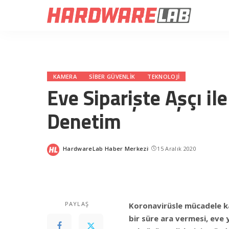
KAMERA
SIBER GÜVENLIK
TEKNOLOJI
Eve Siparişte Aşçı i
Denetim
HardwareLab Haber Merkezi
15 Aralık 2020
Posted
by
PAYLAŞ
Koronavirüsle mücadele k
bir süre ara vermesi, eve 