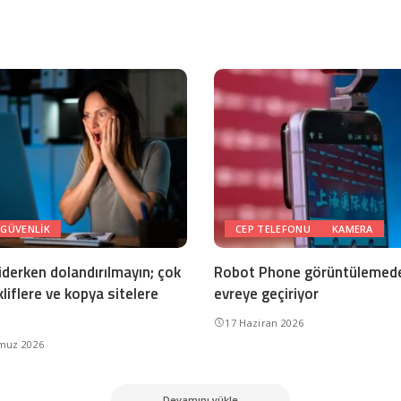
 GÜVENLIK
CEP TELEFONU
KAMERA
iderken dolandırılmayın; çok
Robot Phone görüntülemede
liflere ve kopya sitelere
evreye geçiriyor
17 Haziran 2026
muz 2026
Devamını yükle