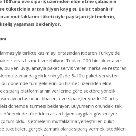
e 100’ünü eve sipariş üzerinden elde etme çabasının
e tüketicinin artan hijyen kaygısı. Bulut tabanlı IP
ran mutfaklarını tüketiciyle paylaşan işletmelerin,
ükseliş yaşaması bekleniyor.
anı
lanmasıyla birlikte kasım ayı ortasından itibaren Türkiye’de
ket servis hizmeti verebiliyor. Toplam 200 bin lokanta ve
de, bu yeni uygulamayla paket servis veren marka ve restoran
. Normal zamanda gelirlerinin yüzde 5-10’u paket servisten
, bu dönemde tüm gelirlerini bu hizmet üzerinden elde
k sipariş platformlarının verilerine göre sektöre yönelik
sım ayı ortasından itibaren, eve siparişler yüzde 50 artış
zdeki dönemde sürmesi bekleniyor. Büyümenin önündeki tek
i döneminde tüketicinin artan hijyen kaygıları gösteriliyor.
çözüm oldu. İşletmelerin mutfaklarına yerleştirilen bulut
e tüketiciler, gerçek zamanlı olarak sipariş vermek istedikleri