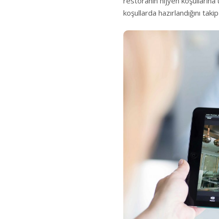
restoranın hijyen koşullarına 
koşullarda hazırlandığını takip