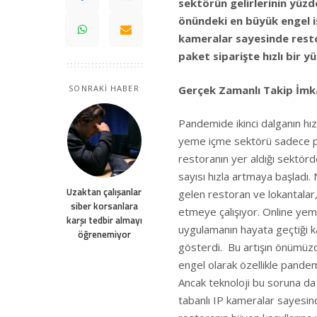
sektörün gelirlerinin yüzd
önündeki en büyük engel is
kameralar sayesinde resto
paket siparişte hızlı bir y
Gerçek Zamanlı Takip İmk
SONRAKİ HABER
Pandemide ikinci dalganın hız
yeme içme sektörü sadece pa
restoranın yer aldığı sektör
sayısı hızla artmaya başladı
Uzaktan çalışanlar
gelen restoran ve lokantalar
siber korsanlara
etmeye çalışıyor. Online yeme
karşı tedbir almayı
uygulamanın hayata geçtiği ka
öğrenemiyor
gösterdi. Bu artışın önümü
engel olarak özellikle pandem
Ancak teknoloji bu soruna da 
tabanlı IP kameralar sayesind