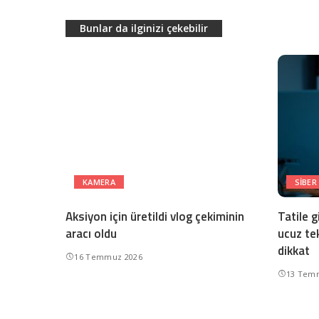
Bunlar da ilginizi çekebilir
KAMERA
SIBER
Aksiyon için üretildi vlog çekiminin
Tatile g
aracı oldu
ucuz tek
dikkat
16 Temmuz 2026
13 Tem