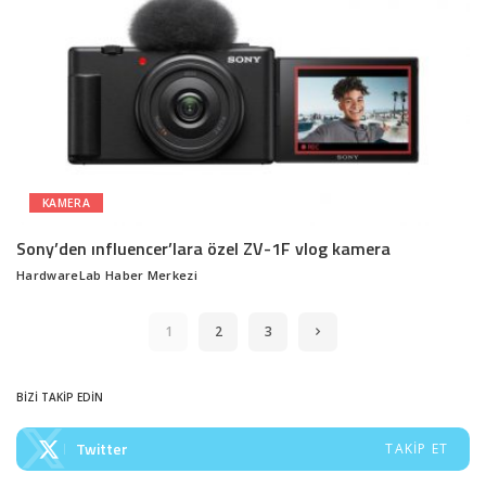
KAMERA
Sony’den ınfluencer’lara özel ZV-1F vlog kamera
HardwareLab Haber Merkezi
Posted
by
1
2
3
BİZİ TAKİP EDİN
Twitter
TAKIP ET