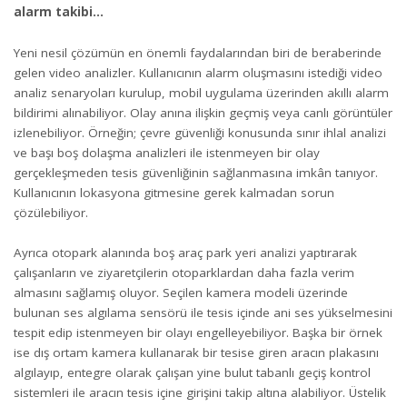
alarm takibi…
Yeni nesil çözümün en önemli faydalarından biri de beraberinde
gelen video analizler. Kullanıcının alarm oluşmasını istediği video
analiz senaryoları kurulup, mobil uygulama üzerinden akıllı alarm
bildirimi alınabiliyor. Olay anına ilişkin geçmiş veya canlı görüntüler
izlenebiliyor. Örneğin; çevre güvenliği konusunda sınır ihlal analizi
ve başı boş dolaşma analizleri ile istenmeyen bir olay
gerçekleşmeden tesis güvenliğinin sağlanmasına imkân tanıyor.
Kullanıcının lokasyona gitmesine gerek kalmadan sorun
çözülebiliyor.
Ayrıca otopark alanında boş araç park yeri analizi yaptırarak
çalışanların ve ziyaretçilerin otoparklardan daha fazla verim
almasını sağlamış oluyor. Seçilen kamera modeli üzerinde
bulunan ses algılama sensörü ile tesis içinde ani ses yükselmesini
tespit edip istenmeyen bir olayı engelleyebiliyor. Başka bir örnek
ise dış ortam kamera kullanarak bir tesise giren aracın plakasını
algılayıp, entegre olarak çalışan yine bulut tabanlı geçiş kontrol
sistemleri ile aracın tesis içine girişini takip altına alabiliyor. Üstelik