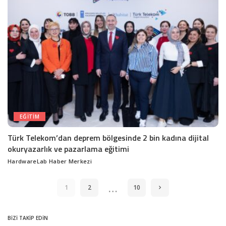
EĞITIM
Türk Telekom’dan deprem bölgesinde 2 bin kadına dijital
okuryazarlık ve pazarlama eğitimi
HardwareLab Haber Merkezi
Posted
by
…
1
2
10
BİZİ TAKİP EDİN