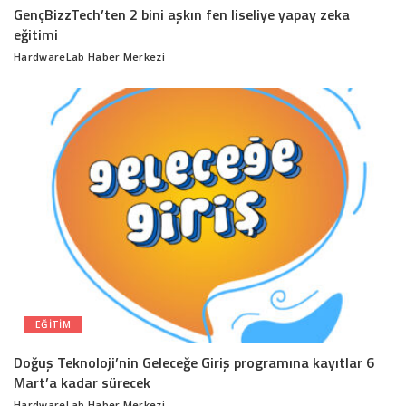
GençBizzTech’ten 2 bini aşkın fen liseliye yapay zeka
eğitimi
HardwareLab Haber Merkezi
Posted
by
EĞITIM
Doğuş Teknoloji’nin Geleceğe Giriş programına kayıtlar 6
Mart’a kadar sürecek
HardwareLab Haber Merkezi