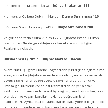
–
Politecnico di Milano – İtalya –
Dünya Sıralaması 111
–
University College Dublin – İrlanda –
Dünya Sıralaması 126
– Arizona State University – ABD –
Dünya Sıralaması 200
Ve çok daha fazla eğitim kurumu 22-23 Şubat’ta İstanbul Hilton
Bosphorus Otel’de gerçekleşecek olan Akare Yurtdışı Eğitim
Fuarları’nda olacak.
Uluslararası Eğitimin Buluşma Noktası Olacak
Akare Yurt Dışı Eğitim Fuarları, öğrencilerin yurt dışında eğitim alma
süreçlerinde karşılaşabilecekleri tüm soruları yanıtlamak amacıyla
ücretsiz seminerler düzenleyecek. Seminerlerde, Amerika ve
Fransa gibi ülkelerin konsolosluk temsilcileri de yer alacak.
Katılımcılar, bu seminerler aracılığıyla eğitim, vize başvuruları, burs
olanakları ve yaşam koşulları hakkında doğrudan bilgi
alabilecekler. Ayrıca, fuar boyunca katılımcılara yönelik bilgilendirici
oturumlar düzenlenerek, öğrencilere karar verme süreçlerinde