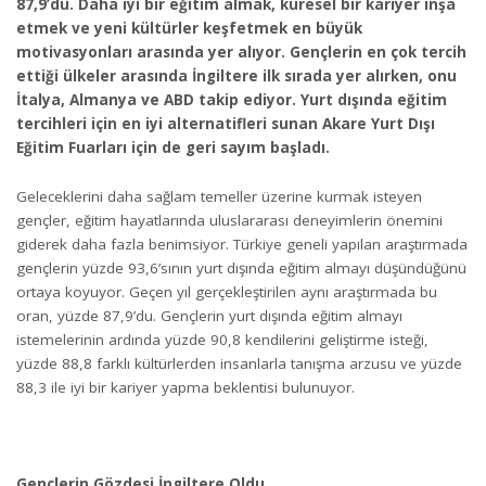
87,9’du. Daha iyi bir eğitim almak, küresel bir kariyer inşa
etmek ve yeni kültürler keşfetmek en büyük
motivasyonları arasında yer alıyor. Gençlerin en çok tercih
ettiği ülkeler arasında İngiltere ilk sırada yer alırken, onu
İtalya, Almanya ve ABD takip ediyor. Yurt dışında eğitim
tercihleri için en iyi alternatifleri sunan Akare Yurt Dışı
Eğitim Fuarları için de geri sayım başladı.
Geleceklerini daha sağlam temeller üzerine kurmak isteyen
gençler, eğitim hayatlarında uluslararası deneyimlerin önemini
giderek daha fazla benimsiyor. Türkiye geneli yapılan araştırmada
gençlerin yüzde 93,6’sının yurt dışında eğitim almayı düşündüğünü
ortaya koyuyor. Geçen yıl gerçekleştirilen aynı araştırmada bu
oran, yüzde 87,9’du. Gençlerin yurt dışında eğitim almayı
istemelerinin ardında yüzde 90,8 kendilerini geliştirme isteği,
yüzde 88,8 farklı kültürlerden insanlarla tanışma arzusu ve yüzde
88,3 ile iyi bir kariyer yapma beklentisi bulunuyor.
Gençlerin Gözdesi İngiltere Oldu