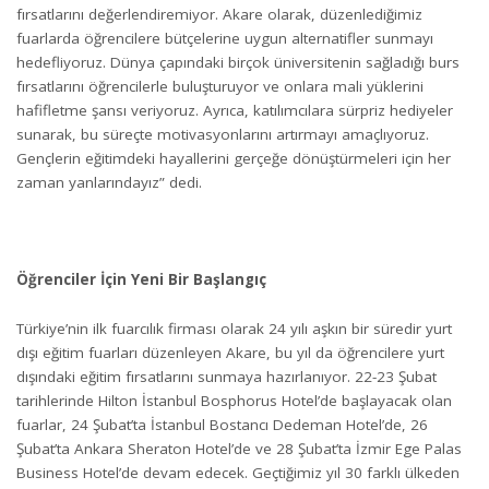
fırsatlarını değerlendiremiyor. Akare olarak, düzenlediğimiz
fuarlarda öğrencilere bütçelerine uygun alternatifler sunmayı
hedefliyoruz. Dünya çapındaki birçok üniversitenin sağladığı burs
fırsatlarını öğrencilerle buluşturuyor ve onlara mali yüklerini
hafifletme şansı veriyoruz. Ayrıca, katılımcılara sürpriz hediyeler
sunarak, bu süreçte motivasyonlarını artırmayı amaçlıyoruz.
Gençlerin eğitimdeki hayallerini gerçeğe dönüştürmeleri için her
zaman yanlarındayız” dedi.
Öğrenciler İçin Yeni Bir Başlangıç
Türkiye’nin ilk fuarcılık firması olarak 24 yılı aşkın bir süredir yurt
dışı eğitim fuarları düzenleyen Akare, bu yıl da öğrencilere yurt
dışındaki eğitim fırsatlarını sunmaya hazırlanıyor. 22-23 Şubat
tarihlerinde Hilton İstanbul Bosphorus Hotel’de başlayacak olan
fuarlar, 24 Şubat’ta İstanbul Bostancı Dedeman Hotel’de, 26
Şubat’ta Ankara Sheraton Hotel’de ve 28 Şubat’ta İzmir Ege Palas
Business Hotel’de devam edecek. Geçtiğimiz yıl 30 farklı ülkeden