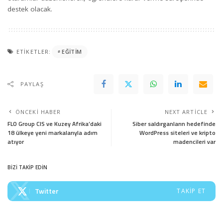
destek olacak.
ETIKETLER:
EĞITIM
PAYLAŞ
ÖNCEKI HABER
NEXT ARTICLE
FLO Group CIS ve Kuzey Afrika’daki
Siber saldırganların hedefinde
18 ülkeye yeni markalarıyla adım
WordPress siteleri ve kripto
atıyor
madencileri var
BİZİ TAKİP EDİN
Twitter
TAKIP ET