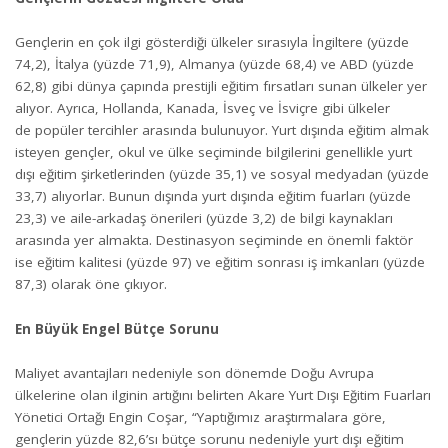
Gençlerin en çok ilgi gösterdiği ülkeler sırasıyla İngiltere (yüzde
74,2), İtalya (yüzde 71,9), Almanya (yüzde 68,4) ve ABD (yüzde
62,8) gibi dünya çapında prestijli eğitim fırsatları sunan ülkeler yer
alıyor. Ayrıca, Hollanda, Kanada, İsveç ve İsviçre gibi ülkeler
de popüler tercihler arasında bulunuyor. Yurt dışında eğitim almak
isteyen gençler, okul ve ülke seçiminde bilgilerini genellikle yurt
dışı eğitim şirketlerinden (yüzde 35,1) ve sosyal medyadan (yüzde
33,7) alıyorlar. Bunun dışında yurt dışında eğitim fuarları (yüzde
23,3) ve aile-arkadaş önerileri (yüzde 3,2) de bilgi kaynakları
arasında yer almakta. Destinasyon seçiminde en önemli faktör
ise eğitim kalitesi (yüzde 97) ve eğitim sonrası iş imkanları (yüzde
87,3) olarak öne çıkıyor.
En Büyük Engel Bütçe Sorunu
Maliyet avantajları nedeniyle son dönemde Doğu Avrupa
ülkelerine olan ilginin artığını belirten Akare Yurt Dışı Eğitim Fuarları
Yönetici Ortağı Engin Coşar, “Yaptığımız araştırmalara göre,
gençlerin yüzde 82,6’sı bütçe sorunu nedeniyle yurt dışı eğitim