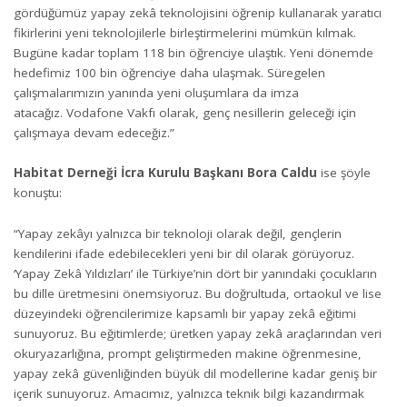
gördüğümüz yapay zekâ teknolojisini öğrenip kullanarak yaratıcı
fikirlerini yeni teknolojilerle birleştirmelerini mümkün kılmak.
Bugüne kadar toplam 118 bin öğrenciye ulaştık. Yeni dönemde
hedefimiz 100 bin öğrenciye daha ulaşmak. Süregelen
çalışmalarımızın yanında yeni oluşumlara da imza
atacağız. Vodafone Vakfı olarak, genç nesillerin geleceği için
çalışmaya devam edeceğiz.”
Habitat Derneği İcra Kurulu Başkanı Bora Caldu
ise
şöyle
konuştu:
“Yapay zekâyı yalnızca bir teknoloji olarak değil, gençlerin
kendilerini ifade edebilecekleri yeni bir dil olarak görüyoruz.
‘Yapay Zekâ Yıldızları’ ile Türkiye’nin dört bir yanındaki çocukların
bu dille üretmesini önemsiyoruz. Bu doğrultuda, ortaokul ve lise
düzeyindeki öğrencilerimize kapsamlı bir yapay zekâ eğitimi
sunuyoruz. Bu eğitimlerde; üretken yapay zekâ araçlarından veri
okuryazarlığına, prompt geliştirmeden makine öğrenmesine,
yapay zekâ güvenliğinden büyük dil modellerine kadar geniş bir
içerik sunuyoruz. Amacımız, yalnızca teknik bilgi kazandırmak