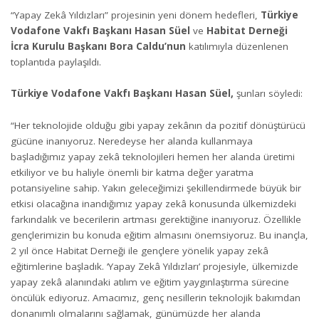
“Yapay Zekâ Yıldızları” projesinin yeni dönem hedefleri,
Türkiye
Vodafone Vakfı Başkanı Hasan Süel
ve
Habitat Derneği
İcra Kurulu Başkanı Bora Caldu’nun
katılımıyla düzenlenen
toplantıda paylaşıldı.
Türkiye Vodafone Vakfı Başkanı Hasan Süel
,
şunları söyledi:
“Her teknolojide olduğu gibi yapay zekânın da pozitif dönüştürücü
gücüne inanıyoruz. Neredeyse her alanda kullanmaya
başladığımız yapay zekâ teknolojileri hemen her alanda üretimi
etkiliyor ve bu haliyle önemli bir katma değer yaratma
potansiyeline sahip. Yakın geleceğimizi şekillendirmede büyük bir
etkisi olacağına inandığımız yapay zekâ konusunda ülkemizdeki
farkındalık ve becerilerin artması gerektiğine inanıyoruz. Özellikle
gençlerimizin bu konuda eğitim almasını önemsiyoruz. Bu inançla,
2 yıl önce Habitat Derneği ile gençlere yönelik yapay zekâ
eğitimlerine başladık. ‘Yapay Zekâ Yıldızları’ projesiyle, ülkemizde
yapay zekâ alanındaki atılım ve eğitim yaygınlaştırma sürecine
öncülük ediyoruz. Amacımız, genç nesillerin teknolojik bakımdan
donanımlı olmalarını sağlamak, günümüzde her alanda