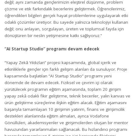
değil; aynı zamanda gençlerimizin eleştirel düşünme, problem
çözme ve etik farkındalık becerlerini geliştirmek. Öğrencilerimiz,
öğrendikleri bilgileri gerçek hayat problemlerine uygulayarak etki
odaklı çözümler üretiyor. Bu sayede yalnızca teknolojiyi kullanan
değil; onu anlayan, sorgulayan, üreten ve toplumsal fayda için
dönüştüren bir neslin yetişmesine katkı sağlıyoruz.”
“
AI Startup Studio” programı devam edecek
“Yapay Zekâ Yıldızları” projesi kapsamında, global içerik ve
etkinliklerle gençler için farklı gelişim alanları da sunuluyor. Proje
kapsamında başlatılan “AI Startup Studio” programı yeni
dönemde de devam edecek. Fiziksel ve çevrim içi olarak
yürütülecek programın eğitim aşamasında, toplam 20 girişim
yapay zekâ odaklı fikir geliştirme, teknik beceriler, yalın kanvas ve
ürün geliştirme süreçlerine ilişkin eğitim alacak. Eğitim aşamasını
başarıyla tamamlayan 10 girişimin yatırım, finans ve girişimcilik
destekleri alanlarında eğitim almaları, ayrıca Vodafone
Gönüllüleri, akademisyenler ve girişimcilerden oluşan bir mentor
havuzundan yararlanmaları sağlanacak. Bu hızlandırıcı programı
başarıyla tamamlayan 5 girişim ise jüri karşısında fikirlerini