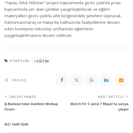
“Yapay Zekâ Yıldızları” projesi kapsamında gezici çadırda proje
kapsamında yer alan içerikler yaygınlaştırılacak ve eğitim
materyalleri gezici çadırla afet bölgesindeki şehirlere taşınacak.
Kahramanmaraş ve Hatay’da halihazırda faaliyetlerine devam
eden konteyner teknoloji sınıflarında eğitimlerin
yaygınlaştırılmasına devam edilecek.
ETIKETLER:
EĞITIM
PAYLAŞ
ÖNCEKI HABER
NEXT ARTICLE
İş Bankası’ndan liselilere Workup
Watch Fit 5 serisi 7 Mayıs’ta satışa
fırsatı
çıkıyor
BİZİ TAKİP EDİN