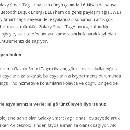
alaxy SmartTag+ cihazının dünya çapında 16 Nisan’da satışa
luetooth Düşük Enerji (BLE) hem de geniş paylaşım ağı (UWB)
axy SmartTag+ sayesinde, eşyalarınızın konumunu artık çok
it etmeniz mümkün. Galaxy SmartTag+ ayrıca, kullandığı
olojisiyle, akıllı telefonunuzun kamerasını kullanarak kaybolan
üntülemenizi de sağlıyor.
layca bulun
ürümü Galaxy SmartTag+ cihazını, günlük olarak kullandığınız
bi eşyalarınıza takarak, bu eşyalarınızı kaybetmeniz durumunda
ings Find hizmetiyle konumlarını kolayca ve doğru bir şekilde
yle eşyalarınızın yerlerini görüntüleyebiliyorsunuz
isine sahip olan Galaxy SmartTag+ cihazı, bu sayede artık
lurken AR teknolojisinden faydalanmanıza olanak sağlıyor. AR