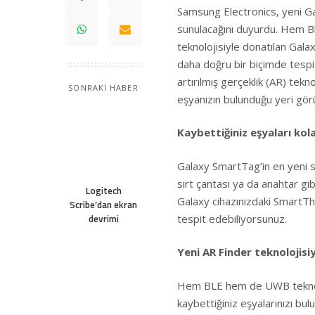
Samsung Electronics, yeni G
sunulacağını duyurdu. Hem B
teknolojisiyle donatılan Gal
daha doğru bir biçimde tesp
artırılmış gerçeklik (AR) tekn
SONRAKİ HABER
eşyanızın bulunduğu yeri gör
Kaybettiğiniz eşyaları ko
Galaxy SmartTag’in en yeni s
sırt çantası ya da anahtar gi
Logitech
Galaxy cihazınızdaki SmartTh
Scribe’dan ekran
tespit edebiliyorsunuz.
devrimi
Yeni AR Finder teknolojisi
Hem BLE hem de UWB teknoloj
kaybettiğiniz eşyalarınızı bu