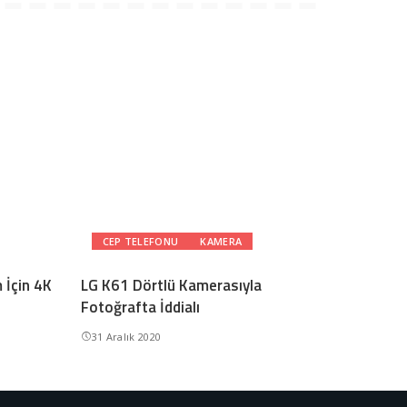
CEP TELEFONU
KAMERA
 İçin 4K
LG K61 Dörtlü Kamerasıyla
Fotoğrafta İddialı
31 Aralık 2020