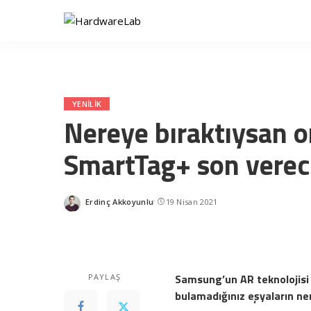
YENILIK
Nereye bıraktıysan o
SmartTag+ son vere
Erdinç Akkoyunlu
19 Nisan 2021
Posted
by
Samsung’un AR teknolojisi
PAYLAŞ
bulamadığınız eşyaların n