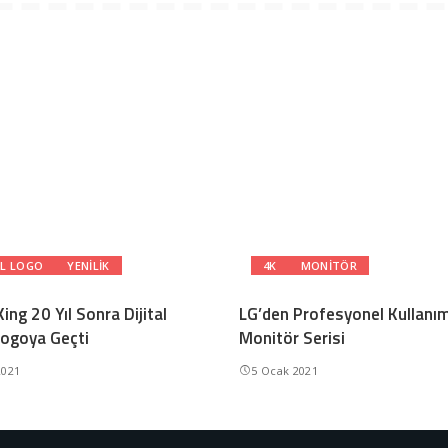
AL LOGO
YENILIK
4K
MONITÖR
ing 20 Yıl Sonra Dijital
LG’den Profesyonel Kullanım
ogoya Geçti
Monitör Serisi
2021
5 Ocak 2021