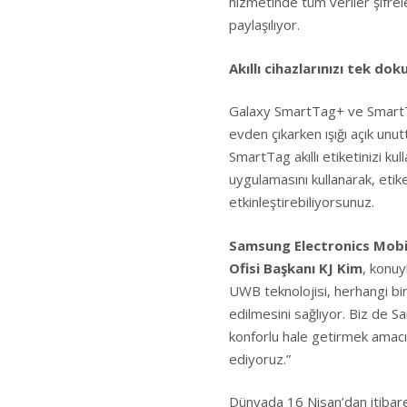
hizmetinde tüm veriler şifre
paylaşılıyor.
Akıllı cihazlarınızı tek do
Galaxy SmartTag+ ve SmartTag
evden çıkarken ışığı açık u
SmartTag akıllı etiketinizi ku
uygulamasını kullanarak, etike
etkinleştirebiliyorsunuz.
Samsung Electronics Mobil
Ofisi Başkanı KJ Kim
, konuy
UWB teknolojisi, herhangi bi
edilmesini sağlıyor. Biz de S
konforlu hale getirmek amac
ediyoruz.”
Dünyada 16 Nisan’dan itibaren