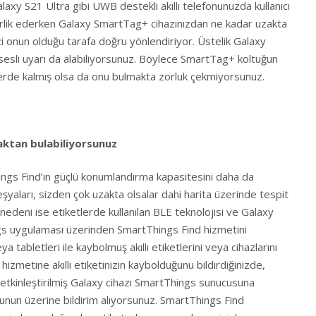
axy S21 Ultra gibi UWB destekli akıllı telefonunuzda kullanıcı
rlik ederken Galaxy SmartTag+ cihazınızdan ne kadar uzakta
i onun olduğu tarafa doğru yönlendiriyor. Üstelik Galaxy
sesli uyarı da alabiliyorsunuz. Böylece SmartTag+ koltuğun
 yerde kalmış olsa da onu bulmakta zorluk çekmiyorsunuz.
uzaktan bulabiliyorsunuz
gs Find’ın güçlü konumlandırma kapasitesini daha da
eşyaları, sizden çok uzakta olsalar dahi harita üzerinde tespit
nedeni ise etiketlerde kullanılan BLE teknolojisi ve Galaxy
gs uygulaması üzerinden SmartThings Find hizmetini
veya tabletleri ile kaybolmuş akıllı etiketlerini veya cihazlarını
hizmetine akıllı etiketinizin kaybolduğunu bildirdiğinizde,
 etkinleştirilmiş Galaxy cihazı SmartThings sunucusuna
bunun üzerine bildirim alıyorsunuz. SmartThings Find