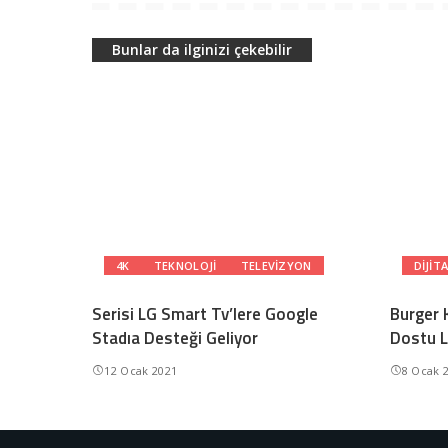
Bunlar da ilginizi çekebilir
4K
TEKNOLOJI
TELEVIZYON
DIJIT
Serisi LG Smart Tv’lere Google
Burger K
Stadıa Desteği Geliyor
Dostu L
12 Ocak 2021
8 Ocak 