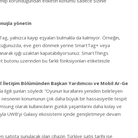
lenip korunduğundan etiketin konumu sadece sizinle
kunuşla yönetin
, yalnızca kayıp eşyaları bulmakla da kalmıyor. Örneğin,
nuttuğunuzda, eve geri dönmek yerine SmartTag+ veya
llanarak ışığı uzaktan kapatabiliyorsunuz. SmartThings
t butonu üzerinden bu farklı fonksiyonları etiketinizle
 İletişim Bölümünden Başkan Yardımcısı ve Mobil Ar-Ge
la ilgili şunları söyledi: “Oyunun kurallarını yeniden belirleyen
r nesnenin konumunun çok daha büyük bir hassasiyetle tespit
amsung olarak kullanıcıların günlük yaşamlarını daha kolay ve
ıyla UWB’yi Galaxy ekosistemi içinde genişletmeye devam
 satışta sunulacak olan cihazın Türkiye satış tarihi ise