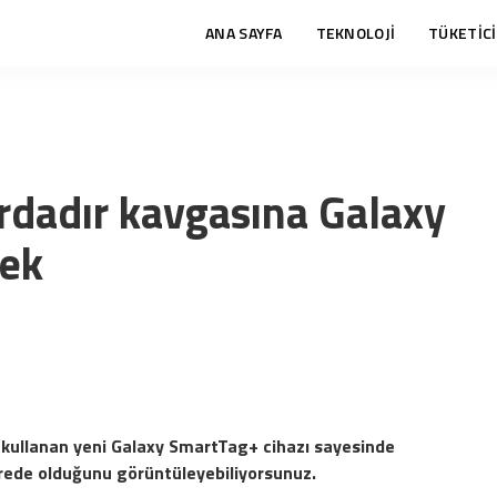
ANA SAYFA
TEKNOLOJİ
TÜKETİCİ
rdadır kavgasına Galaxy
cek
 kullanan yeni Galaxy SmartTag+ cihazı sayesinde
erede olduğunu görüntüleyebiliyorsunuz.