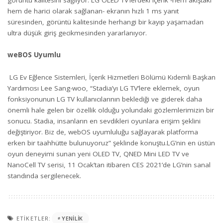
hem de harici olarak sağlanan- ekranın hızlı 1 ms yanıt
süresinden, görüntü kalitesinde herhangi bir kayıp yaşamadan
ultra düşük giriş gecikmesinden yararlanıyor.
weBOS Uyumlu
LG Ev Eğlence Sistemleri, İçerik Hizmetleri Bölümü Kıdemli Başkan
Yardımcısı Lee Sang-woo, “Stadia’yı LG TV’lere eklemek, oyun
fonksiyonunun LG TV kullanıcılarının beklediği ve giderek daha
önemli hale gelen bir özellik olduğu yolundaki gözlemlerimizin bir
sonucu. Stadia, insanların en sevdikleri oyunlara erişim şeklini
değiştiriyor. Biz de, webOS uyumluluğu sağlayarak platforma
erken bir taahhütte bulunuyoruz” şeklinde konuştu.LG’nin en üstün
oyun deneyimi sunan yeni OLED TV, QNED Mini LED TV ve
NanoCell TV serisi, 11 Ocak’tan itibaren CES 2021’de LG’nin sanal
standında sergilenecek.
ETIKETLER:
YENILIK