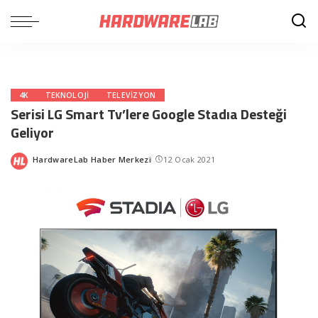
4K
TEKNOLOJI
TELEVIZYON
Serisi LG Smart Tv’lere Google Stadıa Desteği
Geliyor
HardwareLab Haber Merkezi
12 Ocak 2021
Posted
by