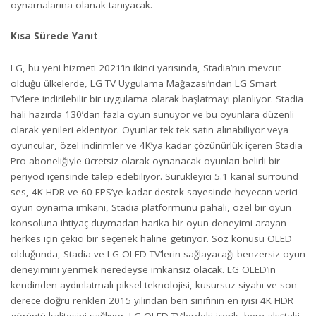
oynamalarına olanak tanıyacak.
Kısa Sürede Yanıt
LG, bu yeni hizmeti 2021’in ikinci yarısında, Stadia’nın mevcut
olduğu ülkelerde, LG TV Uygulama Mağazası’ndan LG Smart
TV’lere indirilebilir bir uygulama olarak başlatmayı planlıyor. Stadia
hali hazırda 130’dan fazla oyun sunuyor ve bu oyunlara düzenli
olarak yenileri ekleniyor. Oyunlar tek tek satın alınabiliyor veya
oyuncular, özel indirimler ve 4K’ya kadar çözünürlük içeren Stadia
Pro aboneliğiyle ücretsiz olarak oynanacak oyunları belirli bir
periyod içerisinde talep edebiliyor. Sürükleyici 5.1 kanal surround
ses, 4K HDR ve 60 FPS’ye kadar destek sayesinde heyecan verici
oyun oynama imkanı, Stadia platformunu pahalı, özel bir oyun
konsoluna ihtiyaç duymadan harika bir oyun deneyimi arayan
herkes için çekici bir seçenek haline getiriyor. Söz konusu OLED
olduğunda, Stadia ve LG OLED TV’lerin sağlayacağı benzersiz oyun
deneyimini yenmek neredeyse imkansız olacak. LG OLED’in
kendinden aydınlatmalı piksel teknolojisi, kusursuz siyahı ve son
derece doğru renkleri 2015 yılından beri sınıfının en iyisi 4K HDR
görüntü kalitesini sağlıyor. LG OLED TV’lerdeki içerik -hem akıştaki