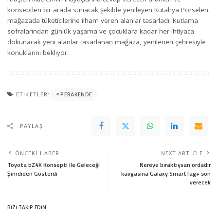
konseptleri bir arada sunacak şekilde yenileyen Kütahya Porselen,
mağazada tüketicilerine ilham veren alanlar tasarladı. Kutlama
sofralarından günlük yaşama ve çocuklara kadar her ihtiyaca
dokunacak yeni alanlar tasarlanan mağaza, yenilenen çehresiyle
konuklarını bekliyor.
ETIKETLER:
PERAKENDE
PAYLAŞ
ÖNCEKI HABER
NEXT ARTICLE
Toyota bZ4X Konsepti ile Geleceği
Nereye bıraktıysan ordadır
Şimdiden Gösterdi
kavgasına Galaxy SmartTag+ son
verecek
BİZİ TAKİP EDİN