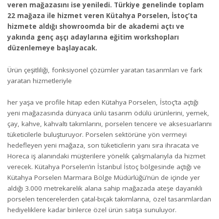
veren mağazasını ise yeniledi. Türkiye genelinde toplam
22 mağaza ile hizmet veren Kütahya Porselen, İstoç’ta
hizmete aldığı showroomda bir de akademi açtı ve
yakında genç aşçı adaylarına eğitim workshopları
düzenlemeye başlayacak.
Ürün çeşitliliği, fonksiyonel çözümler yaratan tasarımları ve fark
yaratan hizmetleriyle
her yaşa ve profile hitap eden Kütahya Porselen, İstoç’ta açtığı
yeni mağazasında dünyaca ünlü tasarım ödülü ürünlerini, yemek,
çay, kahve, kahvaltı takımlarını, porselen tencere ve aksesuarlarını
tüketicilerle buluşturuyor. Porselen sektörüne yön vermeyi
hedefleyen yeni mağaza, son tüketicilerin yanı sıra ihracata ve
Horeca iş alanındaki müşterilere yönelik çalışmalarıyla da hizmet
verecek. Kütahya Porselen’in İstanbul İstoç bölgesinde açtığı ve
Kütahya Porselen Marmara Bölge Müdürlüğü’nün de içinde yer
aldığı 3.000 metrekarelik alana sahip mağazada ateşe dayanıklı
porselen tencerelerden çatal-bıçak takımlarına, özel tasarımlardan
hediyeliklere kadar binlerce özel ürün satışa sunuluyor.