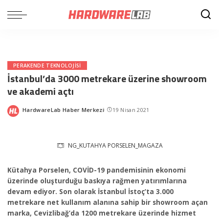
PERAKENDE TEKNOLOJISI
İstanbul’da 3000 metrekare üzerine showroom
ve akademi açtı
HardwareLab Haber Merkezi
19 Nisan 2021
Posted
by
NG_KUTAHYA PORSELEN_MAGAZA
Kütahya Porselen, COVİD-19 pandemisinin ekonomi
üzerinde oluşturduğu baskıya rağmen yatırımlarına
devam ediyor. Son olarak İstanbul İstoç’ta 3.000
metrekare net kullanım alanına sahip bir showroom açan
marka, Cevizlibağ’da 1200 metrekare üzerinde hizmet