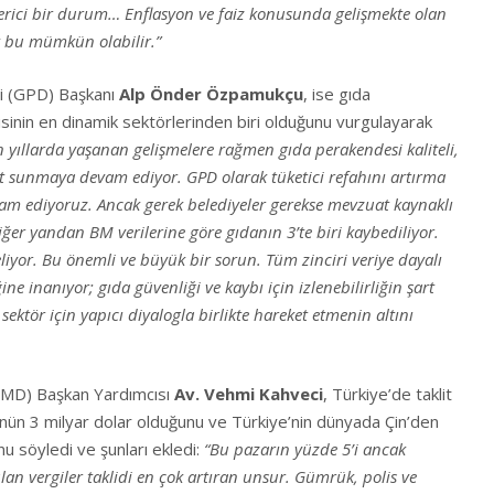
rici bir durum… Enflasyon ve faiz konusunda gelişmekte olan
ek bu mümkün olabilir.”
i (GPD) Başkanı
Alp Önder Özpamukçu
, ise gıda
inin en dinamik sektörlerinden biri olduğunu vurgulayarak
n yıllarda yaşanan gelişmelere rağmen gıda perakendesi kaliteli,
zmet sunmaya devam ediyor. GPD olarak tüketici refahını artırma
am ediyoruz. Ancak gerek belediyeler gerekse mevzuat kaynaklı
iğer yandan BM verilerine göre gıdanın 3’te biri kaybediliyor.
iyor. Bu önemli ve büyük bir sorun. Tüm zinciri veriye dayalı
ine inanıyor; gıda güvenliği ve kaybı için izlenebilirliğin şart
tör için yapıcı diyalogla birlikte hareket etmenin altını
TMD) Başkan Yardımcısı
Av. Vehmi Kahveci
, Türkiye’de taklit
nün 3 milyar dolar olduğunu ve Türkiye’nin dünyada Çin’den
nu söyledi ve şunları ekledi:
“Bu pazarın yüzde 5’i ancak
lan vergiler taklidi en çok artıran unsur. Gümrük, polis ve