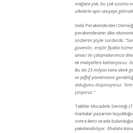
mağaza yok, bu çok üzüntü ve
ülkelerle aynı seviyeye gelirs
Gıda Perakendecileri Derneğ
perakendesinin ülke ekonomis
sözlerini şöyle sürdürdü:
“So
güvenilir, erişilir fiyatla hi
amacı ile çalışmalarımıza dev
ek maliyetlere katlanıyoruz. D
Bu da 23 milyon tona denk gel
ve şeffaf yönetmenin gerekliliğ
olduğunu düşünüyoruz. Tüm sek
çiziyoruz.”
Taklitle Mücadele Derneği (
markalar pazarının büyüklüğü
sonra ikinci sırada bulunduğu
yakalanabiliyor. İthalata konu