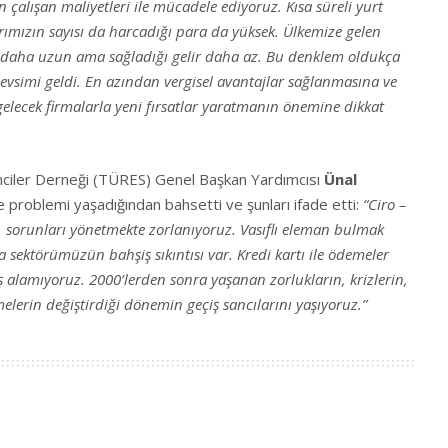
an çalışan maliyetleri ile mücadele ediyoruz. Kısa süreli yurt
arımızın sayısı da harcadığı para da yüksek. Ülkemize gelen
se daha uzun ama sağladığı gelir daha az. Bu denklem oldukça
evsimi geldi. En azından vergisel avantajlar sağlanmasına ve
gelecek firmalarla yeni fırsatlar yaratmanın önemine dikkat
ciler Derneği (TÜRES) Genel Başkan Yardımcısı
Ünal
 problemi yaşadığından bahsetti ve şunları ifade etti:
“Ciro –
 vb. sorunları yönetmekte zorlanıyoruz. Vasıflı eleman bulmak
ca sektörümüzün bahşiş sıkıntısı var. Kredi kartı ile ödemeler
 alamıyoruz. 2000’lerden sonra yaşanan zorlukların, krizlerin,
şmelerin değiştirdiği dönemin geçiş sancılarını yaşıyoruz.”