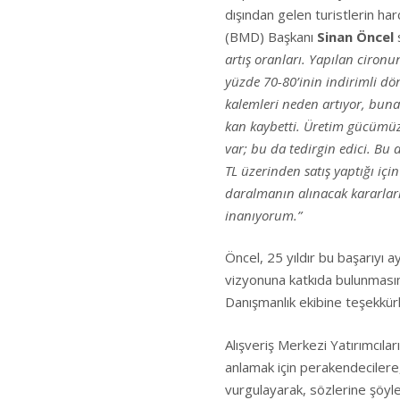
dışından gelen turistlerin ha
(BMD) Başkanı
Sinan Öncel
artış oranları. Yapılan cironun
yüzde 70-80’inin indirimli d
kalemleri neden artıyor, buna 
kan kaybetti. Üretim gücümüz z
var; bu da tedirgin edici. Bu
TL üzerinden satış yaptığı iç
daralmanın alınacak kararlarl
inanıyorum.”
Öncel, 25 yıldır bu başarıyı 
vizyonuna katkıda bulunmasını
Danışmanlık ekibine teşekkürle
Alışveriş Merkezi Yatırımcıla
anlamak için perakendecilere,
vurgulayarak, sözlerine şöyl