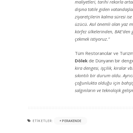
maliyetleri, tarihi rekorla art
dışına tatile giden vatandaşl
ziyaretçilerin kalma süresi i
üzücü. Asıl önemli olan yaz m
körfez ülkelerinden, BAE’den 
çekmek istiyoruz.”
Tüm Restorancılar ve Turizm
Dölek
de Dünyanın bir denge
kira dengesi, işçilik, kiralar
sıkıntılı bir durum oldu. Ayrı
çoğunlukta olduğu için bahşiş
salgınların ve teknolojik geli
ETIKETLER:
PERAKENDE