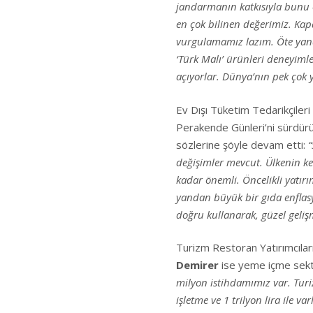
jandarmanın katkısıyla bunu ö
en çok bilinen değerimiz. Kapa
vurgulamamız lazım. Öte yand
‘Türk Malı’ ürünleri deneyiml
açıyorlar. Dünya’nın pek çok y
Ev Dışı Tüketim Tedarikçile
Perakende Günleri’ni sürdürüle
sözlerine şöyle devam etti:
“
değişimler mevcut. Ülkenin ke
kadar önemli. Öncelikli yatır
yandan büyük bir gıda enflasy
doğru kullanarak, güzel gelişm
Turizm Restoran Yatırımcıla
Demirer
ise yeme içme sektö
milyon istihdamımız var. Tur
işletme ve 1 trilyon lira ile 