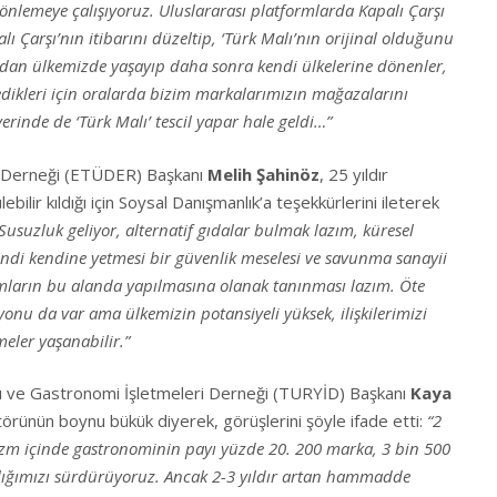
nlemeye çalışıyoruz. Uluslararası platformlarda Kapalı Çarşı
lı Çarşı’nın itibarını düzeltip, ‘Türk Malı’nın orijinal olduğunu
an ülkemizde yaşayıp daha sonra kendi ülkelerine dönenler,
edikleri için oralarda bizim markalarımızın mağazalarını
erinde de ‘Türk Malı’ tescil yapar hale geldi…”
ri Derneği (ETÜDER) Başkanı
Melih Şahinöz
, 25 yıldır
bilir kıldığı için Soysal Danışmanlık’a teşekkürlerini ileterek
Susuzluk geliyor, alternatif gıdalar bulmak lazım, küresel
ndi kendine yetmesi bir güvenlik meselesi ve savunma sanayii
ımların bu alanda yapılmasına olanak tanınması lazım. Öte
onu da var ama ülkemizin potansiyeli yüksek, ilişkilerimizi
eler yaşanabilir.”
rı ve Gastronomi İşletmeleri Derneği (TURYİD) Başkanı
Kaya
rünün boynu bükük diyerek, görüşlerini şöyle ifade etti:
“2
izm içinde gastronominin payı yüzde 20. 200 marka, 3 bin 500
varlığımızı sürdürüyoruz. Ancak 2-3 yıldır artan hammadde