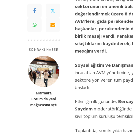
sektörünün en önemli bulu
değerlendirmek üzere 8 de
AVM’lere, gıda perakendec
başkanlar, perakendenin d
birlik mesajı verdi. Perak
sıkıştıklarını kaydederek,
SONRAKİ HABER
mesajını verdi.
Soysal Eğitim ve Danışman
ihracattan AVM yönetimine,
sektöre yön veren tüm paydaş
başladı.
Marmara
Forum’da yeni
Etkinliğin ilk gününde,
Bersay
mağazasını açtı
Saydam
moderatörlüğünde d
sivil toplum kuruluşu temsilci
Toplantıda, son iki yılda hazı