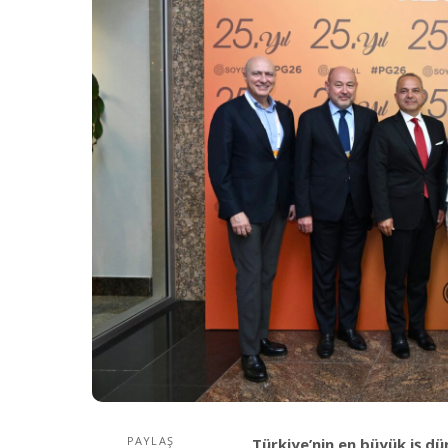
PAYLAŞ
Türkiye’nin en büyük iş d