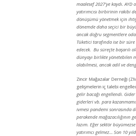
maalesef 2027’ye kaydı. AYD o
yatırımcısı birbirinin rakibi 
dönüşümü yönetmek için ihti
dönemde daha seçici
bir büyü
ancak doğru segmentlere odak
Tüketici tarafında ise bir sü
edecek. Bu süreçte başarılı ola
dünyayı birlikte yönetebilen 
olabilmesi, ancak adil ve den
Zincir Mağazalar Derneği (Z
gelişmelerin iç talebi engell
gelir bacağı engellendi. Gider
giderleri vb. para kazanmamız
ivmesi pandemi sonrasında da 
perakende mağazacılığının g
lazım. Eğer sektör büyümezse 
yatırımcı gelmez… Son 10 yıld