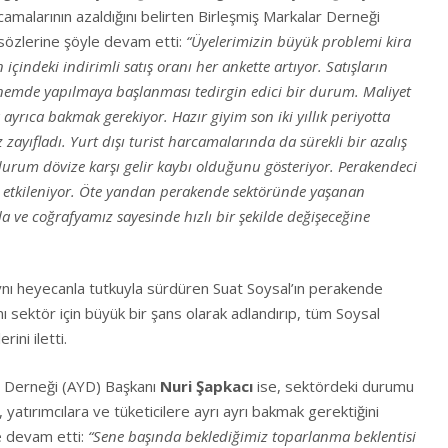
rcamalarının azaldığını belirten Birleşmiş Markalar Derneği
sözlerine şöyle devam etti:
“Üyelerimizin büyük problemi kira
 içindeki indirimli satış oranı her ankette artıyor. Satışların
önemde yapılmaya başlanması tedirgin edici bir durum. Maliyet
ayrıca bakmak gerekiyor. Hazır giyim son iki yıllık periyotta
ayıfladı. Yurt dışı turist harcamalarında da sürekli bir azalış
 durum dövize karşı gelir kaybı olduğunu gösteriyor. Perakendeci
in etkileniyor. Öte yandan perakende sektöründe yaşanan
a ve coğrafyamız sayesinde hızlı bir şekilde değişeceğine
aynı heyecanla tutkuyla sürdüren Suat Soysal’ın perakende
 sektör için büyük bir şans olarak adlandırıp, tüm Soysal
rini iletti.
rı Derneği (AYD) Başkanı
Nuri Şapkacı
ise, sektördeki durumu
 yatırımcılara ve tüketicilere ayrı ayrı bakmak gerektiğini
e devam etti:
“Sene başında beklediğimiz toparlanma beklentisi