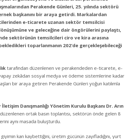
şmalarından Perakende Günleri, 25. yılında sektörü
rnek başkanını bir araya getirdi. Markalardan
ilerinden e-ticarete uzanan sektör temsilcisi
önüşümüne ve geleceğine dair öngörülerini paylaştı,
ende sektörünün temsilcileri ciro ve kira arasına
 bekledikleri toparlanmanın 202’de gerçekleşebileceği
lık
tarafından düzenlenen ve perakendeden e-ticarete, e-
 yapay zekâdan sosyal medya ve ödeme sistemlerine kadar
ları bir araya getiren Perakende Günleri yoğun katılımla
 İletişim Danışmanlığı Yönetim Kurulu Başkanı Dr. Arın
üzenlenen ortak basın toplantısı, sektörün önde gelen 8
lerini aynı masada buluşturdu.
r giyimin kan kaybettiğini, üretim gücünün zayıfladığını, yurt