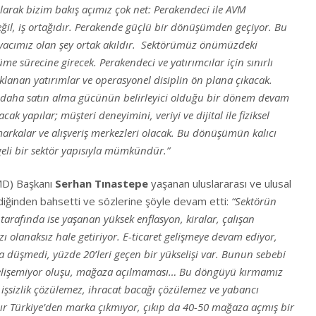
larak bizim bakış açımız çok net: Perakendeci ile AVM
değil, iş ortağıdır. Perakende güçlü bir dönüşümden geçiyor. Bu
yacımız olan şey ortak akıldır. Sektörümüz önümüzdeki
me sürecine girecek. Perakendeci ve yatırımcılar için sınırlı
lanan yatırımlar ve operasyonel disiplin ön plana çıkacak.
re daha satın alma gücünün belirleyici olduğu bir dönem devam
cak yapılar; müşteri deneyimini, veriyi ve dijital ile fiziksel
markalar ve alışveriş merkezleri olacak. Bu dönüşümün kalıcı
geli bir sektör yapısıyla mümkündür.”
MD) Başkanı
Serhan Tınastepe
yaşanan uluslararası ve ulusal
ediğinden bahsetti ve sözlerine şöyle devam etti:
“Sektörün
 tarafında ise yaşanan yüksek enflasyon, kiralar, çalışan
ı olanaksız hale getiriyor. E-ticaret gelişmeye devam ediyor,
düşmedi, yüzde 20’leri geçen bir yükselişi var. Bunun sebebi
elişemiyor oluşu, mağaza açılmaması… Bu döngüyü kırmamız
işsizlik çözülemez, ihracat bacağı çözülemez ve yabancı
ır Türkiye’den marka çıkmıyor, çıkıp da 40-50 mağaza açmış bir