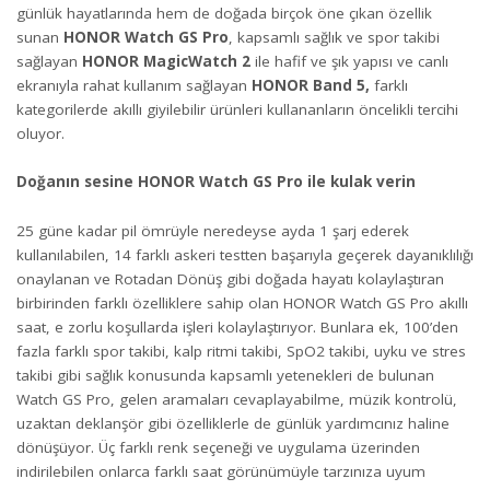
günlük hayatlarında hem de doğada birçok öne çıkan özellik
sunan
HONOR Watch GS Pro
, kapsamlı sağlık ve spor takibi
sağlayan
HONOR MagicWatch 2
ile hafif ve şık yapısı ve canlı
ekranıyla rahat kullanım sağlayan
HONOR Band 5,
farklı
kategorilerde akıllı giyilebilir ürünleri kullananların öncelikli tercihi
oluyor.
Doğanın sesine HONOR Watch GS Pro ile kulak verin
25 güne kadar pil ömrüyle neredeyse ayda 1 şarj ederek
kullanılabilen, 14 farklı askeri testten başarıyla geçerek dayanıklılığı
onaylanan ve Rotadan Dönüş gibi doğada hayatı kolaylaştıran
birbirinden farklı özelliklere sahip olan HONOR Watch GS Pro akıllı
saat, e zorlu koşullarda işleri kolaylaştırıyor. Bunlara ek, 100’den
fazla farklı spor takibi, kalp ritmi takibi, SpO2 takibi, uyku ve stres
takibi gibi sağlık konusunda kapsamlı yetenekleri de bulunan
Watch GS Pro, gelen aramaları cevaplayabilme, müzik kontrolü,
uzaktan deklanşör gibi özelliklerle de günlük yardımcınız haline
dönüşüyor. Üç farklı renk seçeneği ve uygulama üzerinden
indirilebilen onlarca farklı saat görünümüyle tarzınıza uyum