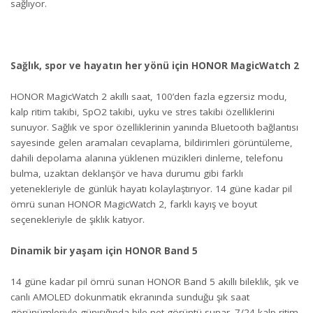
sağlıyor.
Sağlık, spor ve hayatın her yönü için HONOR MagicWatch 2
HONOR MagicWatch 2 akıllı saat, 100’den fazla egzersiz modu,
kalp ritim takibi, SpO2 takibi, uyku ve stres takibi özelliklerini
sunuyor. Sağlık ve spor özelliklerinin yanında Bluetooth bağlantısı
sayesinde gelen aramaları cevaplama, bildirimleri görüntüleme,
dahili depolama alanına yüklenen müzikleri dinleme, telefonu
bulma, uzaktan deklanşör ve hava durumu gibi farklı
yetenekleriyle de günlük hayatı kolaylaştırıyor. 14 güne kadar pil
ömrü sunan HONOR MagicWatch 2, farklı kayış ve boyut
seçenekleriyle de şıklık katıyor.
Dinamik bir yaşam için HONOR Band 5
14 güne kadar pil ömrü sunan HONOR Band 5 akıllı bileklik, şık ve
canlı AMOLED dokunmatik ekranında sunduğu şık saat
görünümleriyle günışığında bile net görüntü sunar. 7/24 kalp ritim