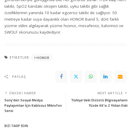
takibi, SpO2 kandaki oksijen takibi, uyku takibi gibi sağlık
özelliklerinin yanında 10 kadar egzersiz takibi de sağlıyor. 50
metreye kadar suya dayanıklı olan HONOR Band 5, dört farklı
yüzme stilini algılayarak yüzme hızınızı, mesafenizi, kalorinizi ve
SWOLF skorunuzu kaydediyor.
ETIKETLER:
HONOR
PAYLAŞ
ÖNCEKI HABER
NEXT ARTICLE
Sony’den Sosyal Medya
Türkiye’deki Dizüstü Bilgisayarların
Paylaşımları İçin Kablosuz Mikrofon
Yüzde 66’sı 2 Yıldan Eski
Serisi
BİZİ TAKİP EDİN