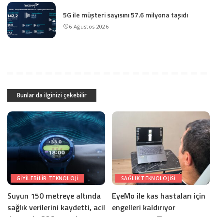
5G ile müşteri sayısını 57.6 milyona taşıdı
6 Ağustos 2026
Bunlar da ilginizi çekebilir
GIYILEBILIR TEKNOLOJI
SAĞLIK TEKNOLOJISI
Suyun 150 metreye altında
EyeMo ile kas hastaları için
sağlık verilerini kaydetti, acil
engelleri kaldırıyor