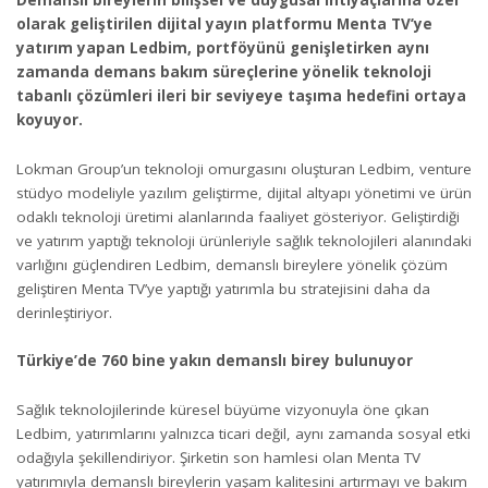
Demanslı bireylerin bilişsel ve duygusal ihtiyaçlarına özel
olarak geliştirilen dijital yayın platformu Menta TV’ye
yatırım yapan Ledbim, portföyünü genişletirken aynı
zamanda demans bakım süreçlerine yönelik teknoloji
tabanlı çözümleri ileri bir seviyeye taşıma hedefini ortaya
koyuyor.
Lokman Group’un teknoloji omurgasını oluşturan Ledbim, venture
stüdyo modeliyle yazılım geliştirme, dijital altyapı yönetimi ve ürün
odaklı teknoloji üretimi alanlarında faaliyet gösteriyor. Geliştirdiği
ve yatırım yaptığı teknoloji ürünleriyle sağlık teknolojileri alanındaki
varlığını güçlendiren Ledbim, demanslı bireylere yönelik çözüm
geliştiren Menta TV’ye yaptığı yatırımla bu stratejisini daha da
derinleştiriyor.
Türkiye’de 760 bine yakın demanslı birey bulunuyor
Sağlık teknolojilerinde küresel büyüme vizyonuyla öne çıkan
Ledbim, yatırımlarını yalnızca ticari değil, aynı zamanda sosyal etki
odağıyla şekillendiriyor. Şirketin son hamlesi olan Menta TV
yatırımıyla demanslı bireylerin yaşam kalitesini artırmayı ve bakım