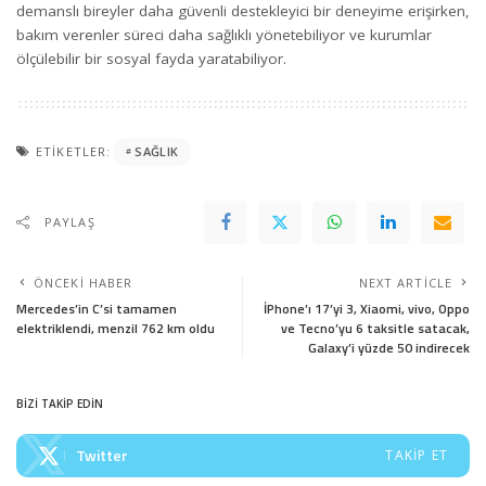
demanslı bireyler daha güvenli destekleyici bir deneyime erişirken,
bakım verenler süreci daha sağlıklı yönetebiliyor ve kurumlar
ölçülebilir bir sosyal fayda yaratabiliyor.
ETIKETLER:
SAĞLIK
PAYLAŞ
ÖNCEKI HABER
NEXT ARTICLE
Mercedes’in C’si tamamen
İPhone’ı 17’yi 3, Xiaomi, vivo, Oppo
elektriklendi, menzil 762 km oldu
ve Tecno’yu 6 taksitle satacak,
Galaxy’i yüzde 50 indirecek
BİZİ TAKİP EDİN
Twitter
TAKIP ET