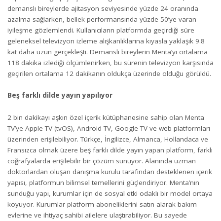
demanslı bireylerde ajitasyon seviyesinde yüzde 24 oranında
azalma sağlarken, bellek performansında yüzde 50’ye varan
iyileşme gözlemlendi. Kullanıcıların platformda geçirdiği süre
geleneksel televizyon izleme alışkanlıklarına kıyasla yaklaşık 9.8
kat daha uzun gerçekleşti. Demanslı bireylerin Menta’yı ortalama
118 dakika izlediği ölçümlenirken, bu sürenin televizyon karşısında
geçirilen ortalama 12 dakikanın oldukça üzerinde olduğu görüldü.
Beş farklı dilde yayın yapılıyor
2 bin dakikayı aşkın özel içerik kütüphanesine sahip olan Menta
TV’ye Apple TV (tvOS), Android TV, Google TV ve web platformları
üzerinden erişilebiliyor. Türkçe, İngilizce, Almanca, Hollandaca ve
Fransızca olmak üzere beş farklı dilde yayın yapan platform, farklı
coğrafyalarda erişilebilir bir çözüm sunuyor. Alanında uzman
doktorlardan oluşan danışma kurulu tarafından desteklenen içerik
yapısı, platformun bilimsel temellerini güçlendiriyor. Menta’nın
sunduğu yapı, kurumlar için de sosyal etki odaklı bir model ortaya
koyuyor. Kurumlar platform aboneliklerini satın alarak bakım
evlerine ve ihtiyaç sahibi ailelere ulaştırabiliyor. Bu sayede