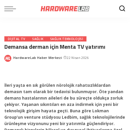
DIJITAL TV
SAĞLIK
SAĞLIK TEKNOLOJISI
Demansa derman için Menta TV yatırımı
HardwareLab Haber Merkezi
22 Nisan 2026
Posted
by
İleri yaşta en sık görülen nörolojik rahatsızlıklardan
demasın tam olarak bir tedavisi bulunmuyor. Öte yandan
demans hastalarının aileleri de bu süreçte oldukça zorluk
çekiyor. Yaşanan sıkıntıları en aza indirmek için yeni bir
teknolojik girişim hayata geçti. Buna göre Lokman
Group’un venture stüdyosu Ledbim, sağlık teknolojilerinde
ürünleşme vizyonunu yeni bir yatırımla güçlendiriyor.