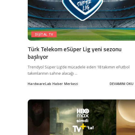
DIJITAL TV
Türk Telekom eSüper Lig yeni sezonu
başlıyor
Trendyol Süper Lig’de mücadele eden 18 takımın eFutbol
takımlarının sahne alacağı
...
HardwareLab Haber Merkezi
DEVAMINI OKU
Posted
by