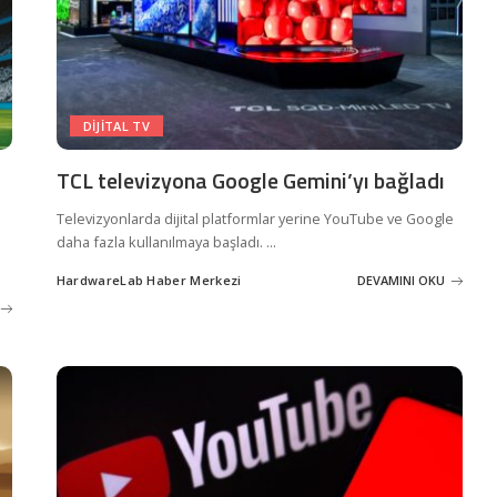
DIJITAL TV
TCL televizyona Google Gemini’yı bağladı
Televizyonlarda dijital platformlar yerine YouTube ve Google
daha fazla kullanılmaya başladı.
...
HardwareLab Haber Merkezi
DEVAMINI OKU
Posted
by