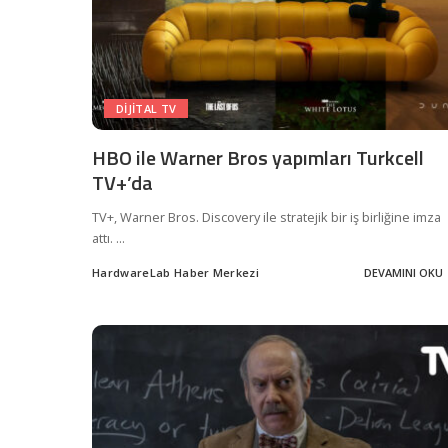
DIJITAL TV
HBO ile Warner Bros yapımları Turkcell
TV+’da
TV+, Warner Bros. Discovery ile stratejik bir iş birliğine imza
attı.
...
HardwareLab Haber Merkezi
DEVAMINI OKU
Posted
by