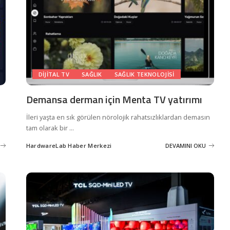
DIJITAL TV
SAĞLIK
SAĞLIK TEKNOLOJISI
Demansa derman için Menta TV yatırımı
İleri yaşta en sık görülen nörolojik rahatsızlıklardan demasın
tam olarak bir
...
HardwareLab Haber Merkezi
DEVAMINI OKU
Posted
by