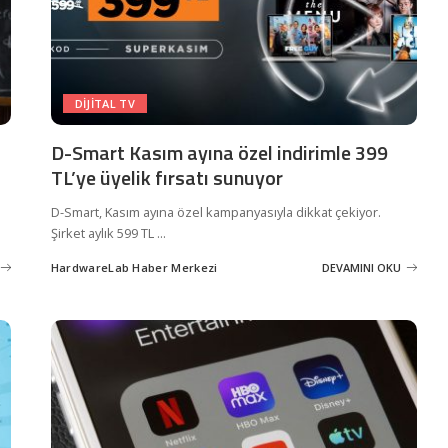
DIJITAL TV
D-Smart Kasım ayına özel indirimle 399
TL’ye üyelik fırsatı sunuyor
D-Smart, Kasım ayına özel kampanyasıyla dikkat çekiyor.
Şirket aylık 599 TL
...
HardwareLab Haber Merkezi
DEVAMINI OKU
Posted
by