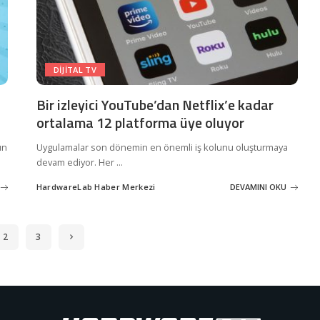
DIJITAL TV
Bir izleyici YouTube’dan Netflix’e kadar
ortalama 12 platforma üye oluyor
un
Uygulamalar son dönemin en önemli iş kolunu oluşturmaya
devam ediyor. Her
...
HardwareLab Haber Merkezi
DEVAMINI OKU
Posted
by
2
3