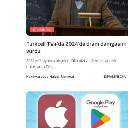
DIJITAL TV
Turkcell TV+’da 2024’de dram damgasını
vurdu
2024 yılı boyunca birçok ödüllü dizi ve filmi izleyicilerle
buluşturan TV+,
...
HardwareLab Haber Merkezi
DEVAMINI OKU
Posted
by