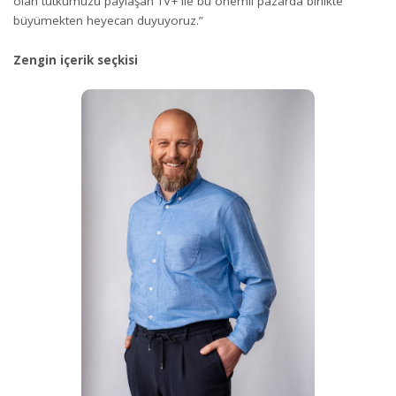
olan tutkumuzu paylaşan TV+ ile bu önemli pazarda birlikte
büyümekten heyecan duyuyoruz.”
Zengin içerik seçkisi