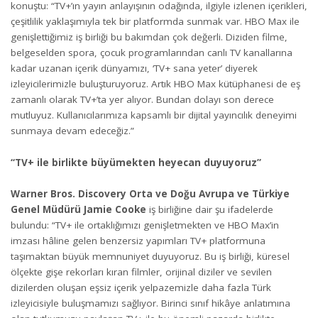
konuştu: “TV+’ın yayın anlayışının odağında, ilgiyle izlenen içerikleri,
çeşitlilik yaklaşımıyla tek bir platformda sunmak var. HBO Max ile
genişlettiğimiz iş birliği bu bakımdan çok değerli. Diziden filme,
belgeselden spora, çocuk programlarından canlı TV kanallarına
kadar uzanan içerik dünyamızı, ‘TV+ sana yeter’ diyerek
izleyicilerimizle buluşturuyoruz. Artık HBO Max kütüphanesi de eş
zamanlı olarak TV+’ta yer alıyor. Bundan dolayı son derece
mutluyuz. Kullanıcılarımıza kapsamlı bir dijital yayıncılık deneyimi
sunmaya devam edeceğiz.”
“TV+ ile birlikte büyümekten heyecan duyuyoruz”
Warner Bros. Discovery Orta ve Doğu Avrupa ve Türkiye
Genel Müdürü Jamie Cooke
iş birliğine dair şu ifadelerde
bulundu: “TV+ ile ortaklığımızı genişletmekten ve HBO Max’in
imzası hâline gelen benzersiz yapımları TV+ platformuna
taşımaktan büyük memnuniyet duyuyoruz. Bu iş birliği, küresel
ölçekte gişe rekorları kıran filmler, orijinal diziler ve sevilen
dizilerden oluşan eşsiz içerik yelpazemizle daha fazla Türk
izleyicisiyle buluşmamızı sağlıyor. Birinci sınıf hikâye anlatımına