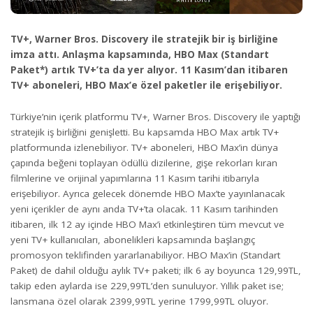
TV+, Warner Bros. Discovery ile stratejik bir iş birliğine
imza attı. Anlaşma kapsamında, HBO Max (Standart
Paket*)
artık TV+’ta da yer alıyor. 11 Kasım’dan itibaren
TV+ aboneleri, HBO Max’e özel paketler ile erişebiliyor.
Türkiye’nin içerik platformu TV+, Warner Bros. Discovery ile yaptığı
stratejik iş birliğini genişletti. Bu kapsamda HBO Max artık TV+
platformunda izlenebiliyor. TV+ aboneleri, HBO Max’in dünya
çapında beğeni toplayan ödüllü dizilerine, gişe rekorları kıran
filmlerine ve orijinal yapımlarına 11 Kasım tarihi itibarıyla
erişebiliyor. Ayrıca gelecek dönemde HBO Max’te yayınlanacak
yeni içerikler de aynı anda TV+’ta olacak. 11 Kasım tarihinden
itibaren, ilk 12 ay içinde HBO Max’i etkinleştiren tüm mevcut ve
yeni TV+ kullanıcıları, abonelikleri kapsamında başlangıç
promosyon teklifinden yararlanabiliyor. HBO Max’in (Standart
Paket) de dahil olduğu aylık TV+ paketi; ilk 6 ay boyunca 129,99TL,
takip eden aylarda ise 229,99TL’den sunuluyor. Yıllık paket ise;
lansmana özel olarak 2399,99TL yerine 1799,99TL oluyor.