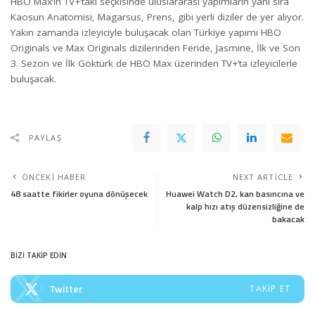
HBO Max’in TV+’taki seçkisinde uluslararası yapımların yanı sıra
Kaosun Anatomisi, Magarsus, Prens, gibi yerli diziler de yer alıyor.
Yakın zamanda izleyiciyle buluşacak olan Türkiye yapımı HBO
Originals ve Max Originals dizilerinden Feride, Jasmine, İlk ve Son
3. Sezon ve İlk Göktürk de HBO Max üzerinden TV+’ta izleyicilerle
buluşacak.
PAYLAŞ
ÖNCEKI HABER
NEXT ARTICLE
48 saatte fikirler oyuna dönüşecek
Huawei Watch D2, kan basıncına ve
kalp hızı atış düzensizliğine de
bakacak
BİZİ TAKİP EDİN
Twitter
TAKIP ET