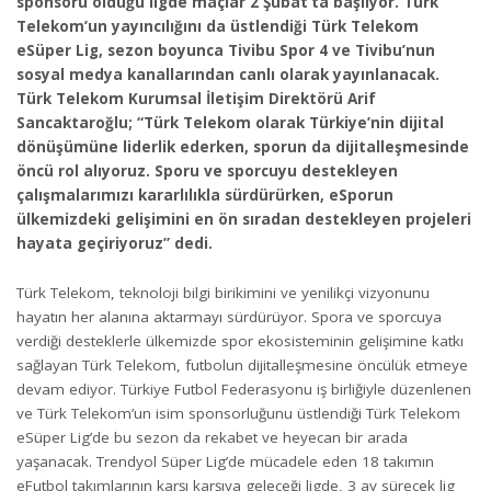
sponsoru olduğu ligde maçlar 2 Şubat’ta başlıyor. Türk
Telekom’un yayıncılığını da üstlendiği Türk Telekom
eSüper Lig, sezon boyunca Tivibu Spor 4 ve Tivibu’nun
sosyal medya kanallarından canlı olarak yayınlanacak.
Türk Telekom Kurumsal İletişim Direktörü Arif
Sancaktaroğlu; “Türk Telekom olarak Türkiye’nin dijital
dönüşümüne liderlik ederken, sporun da dijitalleşmesinde
öncü rol alıyoruz. Sporu ve sporcuyu destekleyen
çalışmalarımızı kararlılıkla sürdürürken, eSporun
ülkemizdeki gelişimini en ön sıradan destekleyen projeleri
hayata geçiriyoruz” dedi.
Türk Telekom, teknoloji bilgi birikimini ve yenilikçi vizyonunu
hayatın her alanına aktarmayı sürdürüyor. Spora ve sporcuya
verdiği desteklerle ülkemizde spor ekosisteminin gelişimine katkı
sağlayan Türk Telekom, futbolun dijitalleşmesine öncülük etmeye
devam ediyor. Türkiye Futbol Federasyonu iş birliğiyle düzenlenen
ve Türk Telekom’un isim sponsorluğunu üstlendiği Türk Telekom
eSüper Lig’de bu sezon da rekabet ve heyecan bir arada
yaşanacak. Trendyol Süper Lig’de mücadele eden 18 takımın
eFutbol takımlarının karşı karşıya geleceği ligde, 3 ay sürecek lig