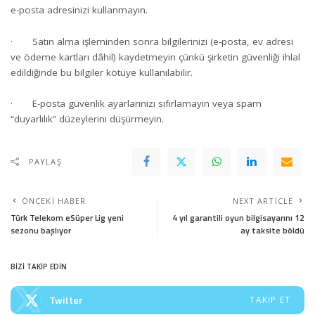
e-posta adresinizi kullanmayın.
· Satın alma işleminden sonra bilgilerinizi (e-posta, ev adresi
ve ödeme kartları dâhil) kaydetmeyin çünkü şirketin güvenliği ihlal
edildiğinde bu bilgiler kötüye kullanılabilir.
· E-posta güvenlik ayarlarınızı sıfırlamayın veya spam
“duyarlılık” düzeylerini düşürmeyin.
PAYLAŞ
ÖNCEKI HABER
NEXT ARTICLE
Türk Telekom eSüper Lig yeni
4 yıl garantili oyun bilgisayarını 12
sezonu başlıyor
ay taksite böldü
BİZİ TAKİP EDİN
Twitter
TAKIP ET