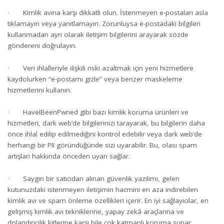
· Kimlik avına karşı dikkatli olun. İstenmeyen e-postaları asla
tıklamayın veya yanıtlamayın. Zorunluysa e-postadaki bilgileri
kullanmadan ayrı olarak iletişim bilgilerini arayarak sözde
göndereni doğrulayın.
· Veri ihlalleriyle ilişkili riski azaltmak için yeni hizmetlere
kaydolurken “e-postamı gizle” veya benzer maskeleme
hizmetlerini kullanın.
· HaveIBeenPwned gibi bazı kimlik koruma ürünleri ve
hizmetleri, dark web’de bilgilerinizi tarayarak, bu bilgilerin daha
önce ihlal edilip edilmediğini kontrol edebilir veya dark web’de
herhangi bir PII göründüğünde sizi uyarabilir. Bu, olası spam
artışları hakkında önceden uyarı sağlar.
· Saygın bir satıcıdan alınan güvenlik yazılımı, gelen
kutunuzdaki istenmeyen iletişimin hacmini en aza indirebilen
kimlik avı ve spam önleme özellikleri içerir. En iyi sağlayıcılar, en
gelişmiş kimlik avı tekniklerine, yapay zekâ araçlarına ve
dolandırıcılık kitlerine karşı bile çok katmanlı koruma sunar.