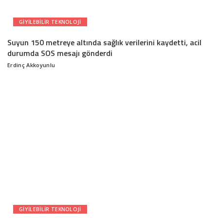
GIYILEBILIR TEKNOLOJI
Suyun 150 metreye altında sağlık verilerini kaydetti, acil
durumda SOS mesajı gönderdi
Erdinç Akkoyunlu
Posted
by
GIYILEBILIR TEKNOLOJI