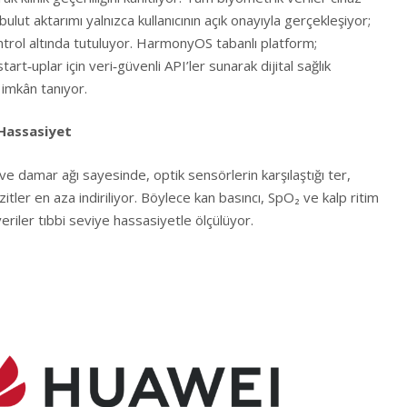
bulut aktarımı yalnızca kullanıcının açık onayıyla gerçekleşiyor;
rol altında tutuluyor. HarmonyOS tabanlı platform;
art‑uplar için veri‑güvenli API’ler sunarak dijital sağlık
imkân tanıyor.
 Hassasiyet
e damar ağı sayesinde, optik sensörlerin karşılaştığı ter,
zitler en aza indiriliyor. Böylece kan basıncı, SpO₂ ve kalp ritim
 veriler tıbbi seviye hassasiyetle ölçülüyor.