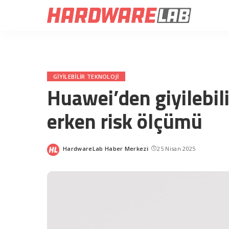
GIYILEBILIR TEKNOLOJI
Huawei’den giyilebili
erken risk ölçümü
HardwareLab Haber Merkezi
25 Nisan 2025
Posted
by