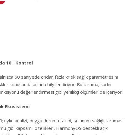
ada 10+ Kontrol
yalnızca 60 saniyede ondan fazla kritik sağlık parametresini
 riskler konusunda anında bilgilendiriyor. Bu tarama, kadın
onksiyonu değerlendirmesi gibi yenilikçi ölçümleri de içeriyor.
ık Ekosistemi
yü; uyku analizi, duygu durumu takibi, solunum sağlığı taraması
mü gibi kapsamlı özellikleri, HarmonyOS destekli açık