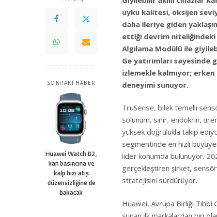
uyku kalitesi, oksijen sev
daha ileriye giden yaklaşı
ettiği devrim niteliğindek
Algılama Modülü ile giyilebi
Ge yatırımları sayesinde ge
izlemekle kalmıyor; erken r
SONRAKİ HABER
deneyimi sunuyor.
TruSense, bilek temelli sensö
solunum, sinir, endokrin, üre
yüksek doğrulukla takip ediyor
segmentinde en hızlı büyüyen m
Huawei Watch D2,
lider konumda bulunuyor. 202
kan basıncına ve
gerçekleştiren şirket, sensör 
kalp hızı atış
stratejisini sürdürüyor.
düzensizliğine de
bakacak
Huawei, Avrupa Birliği Tıbbi
sunan ilk markalardan biri olar