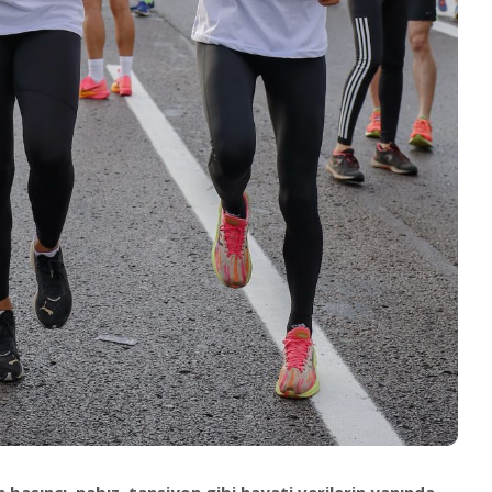
kan basıncı, nabız, tansiyon gibi hayati verilerin yanında