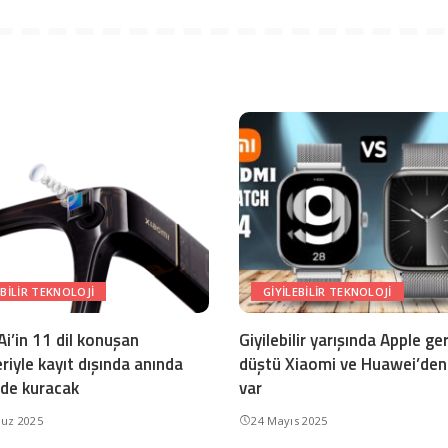
EBILIR TEKNOLOJI
GIYILEBILIR TEKNOLOJI
i’in 11 dil konuşan
Giyilebilir yarışında Apple ge
riyle kayıt dışında anında
düştü Xiaomi ve Huawei’den
 de kuracak
var
uz 2025
24 Mayıs 2025