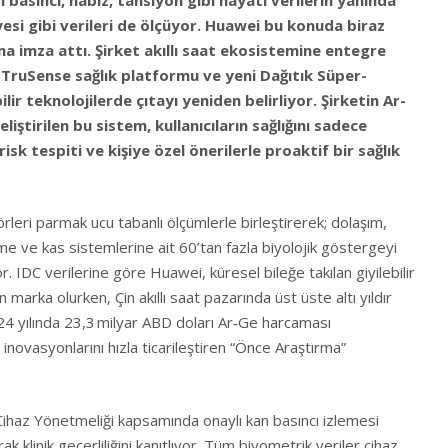
iyesi gibi verileri de ölçüyor. Huawei bu konuda biraz
ma imza attı. Şirket akıllı saat ekosistemine entegre
i TruSense sağlık platformu ve yeni Dağıtık Süper-
lir teknolojilerde çıtayı yeniden belirliyor. Şirketin Ar-
liştirilen bu sistem, kullanıcıların sağlığını sadece
isk tespiti ve kişiye özel önerilerle proaktif bir sağlık
rleri parmak ucu tabanlı ölçümlerle birleştirerek; dolaşım,
me ve kas sistemlerine ait 60’tan fazla biyolojik göstergeyi
. IDC verilerine göre Huawei, küresel bileğe takılan giyilebilir
arka olurken, Çin akıllı saat pazarında üst üste altı yıldır
4 yılında 23,3 milyar ABD doları Ar‑Ge harcaması
inovasyonlarını hızla ticarileştiren “Önce Araştırma”
 Cihaz Yönetmeliği kapsamında onaylı kan basıncı izlemesi
ak klinik geçerliliğini kanıtlıyor. Tüm biyometrik veriler cihaz