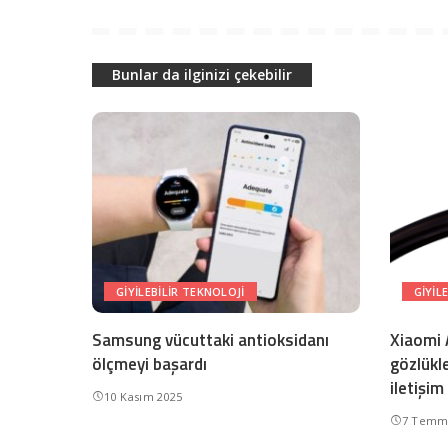
Bunlar da ilginizi çekebilir
GIYILEBILIR TEKNOLOJI
GIYIL
Samsung vücuttaki antioksidanı
Xiaomi A
ölçmeyi başardı
gözlükle
iletişim
10 Kasım 2025
7 Temm