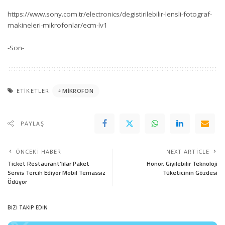
https://www.sony.com.tr/electronics/degistirilebilir-lensli-fotograf-
makineleri-mikrofonlar/ecm-lv1
-Son-
ETIKETLER:
MIKROFON
PAYLAŞ
ÖNCEKI HABER
NEXT ARTICLE
Ticket Restaurant’lılar Paket
Honor, Giyilebilir Teknoloji
Servis Tercih Ediyor Mobil Temassız
Tüketicinin Gözdesi
Ödüyor
BİZİ TAKİP EDİN