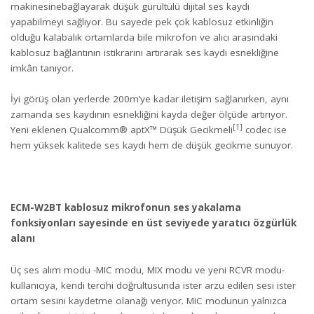
makinesinebağlayarak düşük gürültülü dijital ses kaydı
yapabilmeyi sağlıyor. Bu sayede pek çok kablosuz etkinliğin
olduğu kalabalık ortamlarda bile mikrofon ve alıcı arasındaki
kablosuz bağlantının istikrarını artırarak ses kaydı esnekliğine
imkân tanıyor.
İyi görüş olan yerlerde 200m’ye kadar iletişim sağlanırken, aynı
zamanda ses kaydının esnekliğini kayda değer ölçüde artırıyor.
[1]
Yeni eklenen Qualcomm® aptX™ Düşük Gecikmeli
codec ise
hem yüksek kalitede ses kaydı hem de düşük gecikme sunuyor.
ECM-W2BT kablosuz mikrofonun ses yakalama
fonksiyonları sayesinde en üst seviyede yaratıcı özgürlük
alanı
Üç ses alım modu -MIC modu, MIX modu ve yeni RCVR modu-
kullanıcıya, kendi tercihi doğrultusunda ister arzu edilen sesi ister
ortam sesini kaydetme olanağı veriyor. MIC modunun yalnızca