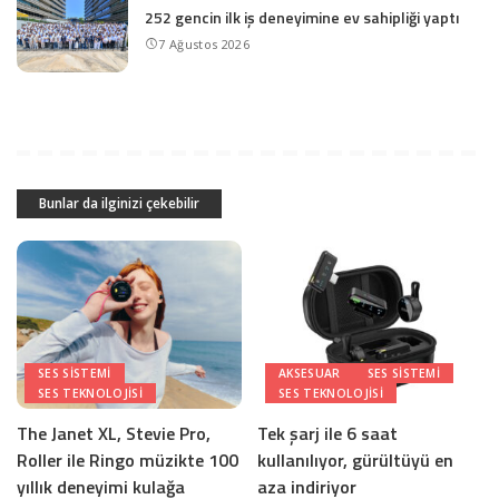
252 gencin ilk iş deneyimine ev sahipliği yaptı
7 Ağustos 2026
Bunlar da ilginizi çekebilir
SES SISTEMI
AKSESUAR
SES SISTEMI
SES TEKNOLOJISI
SES TEKNOLOJISI
The Janet XL, Stevie Pro,
Tek şarj ile 6 saat
Roller ile Ringo müzikte 100
kullanılıyor, gürültüyü en
yıllık deneyimi kulağa
aza indiriyor