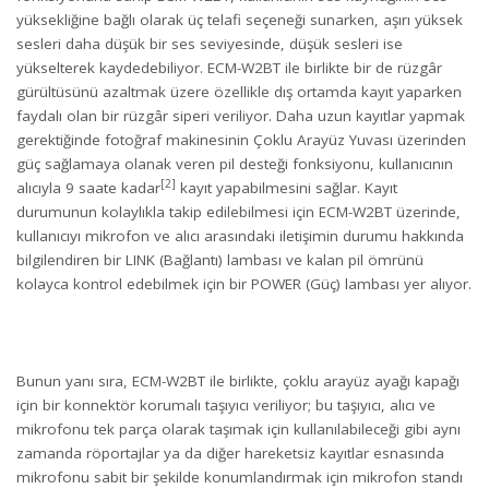
yüksekliğine bağlı olarak üç telafi seçeneği sunarken, aşırı yüksek
sesleri daha düşük bir ses seviyesinde, düşük sesleri ise
yükselterek kaydedebiliyor. ECM-W2BT ile birlikte bir de rüzgâr
gürültüsünü azaltmak üzere özellikle dış ortamda kayıt yaparken
faydalı olan bir rüzgâr siperi veriliyor. Daha uzun kayıtlar yapmak
gerektiğinde fotoğraf makinesinin Çoklu Arayüz Yuvası üzerinden
güç sağlamaya olanak veren pil desteği fonksiyonu, kullanıcının
[2]
alıcıyla 9 saate kadar
kayıt yapabilmesini sağlar. Kayıt
durumunun kolaylıkla takip edilebilmesi için ECM-W2BT üzerinde,
kullanıcıyı mikrofon ve alıcı arasındaki iletişimin durumu hakkında
bilgilendiren bir LINK (Bağlantı) lambası ve kalan pil ömrünü
kolayca kontrol edebilmek için bir POWER (Güç) lambası yer alıyor.
Bunun yanı sıra, ECM-W2BT ile birlikte, çoklu arayüz ayağı kapağı
için bir konnektör korumalı taşıyıcı veriliyor; bu taşıyıcı, alıcı ve
mikrofonu tek parça olarak taşımak için kullanılabileceği gibi aynı
zamanda röportajlar ya da diğer hareketsiz kayıtlar esnasında
mikrofonu sabit bir şekilde konumlandırmak için mikrofon standı