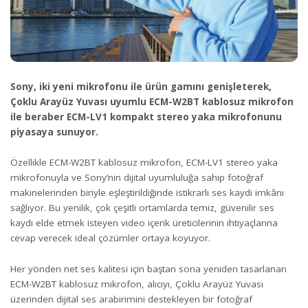
Sony, iki yeni mikrofonu ile ürün gamını genişleterek,
Çoklu Arayüz Yuvası uyumlu ECM-W2BT kablosuz mikrofon
ile beraber ECM-LV1 kompakt stereo yaka mikrofonunu
piyasaya sunuyor.
Özellikle ECM-W2BT kablosuz mikrofon, ECM-LV1 stereo yaka
mikrofonuyla ve Sony’nin dijital uyumluluğa sahip fotoğraf
makinelerinden biriyle eşleştirildiğinde istikrarlı ses kaydı imkânı
sağlıyor. Bu yenilik, çok çeşitli ortamlarda temiz, güvenilir ses
kaydı elde etmek isteyen video içerik üreticilerinin ihtiyaçlarına
cevap verecek ideal çözümler ortaya koyuyor.
Her yönden net ses kalitesi için baştan sona yeniden tasarlanan
ECM-W2BT kablosuz mikrofon, alıcıyı, Çoklu Arayüz Yuvası
üzerinden dijital ses arabirimini destekleyen bir fotoğraf