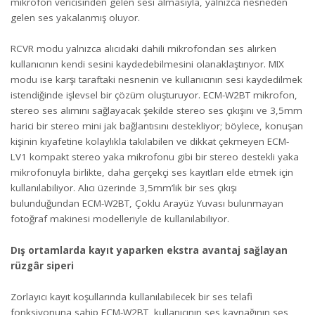
mikrofon vericisinden gelen sesi almasıyla, yalnızca nesneden
gelen ses yakalanmış oluyor.
RCVR modu yalnızca alıcıdaki dahili mikrofondan ses alırken
kullanıcının kendi sesini kaydedebilmesini olanaklaştırıyor. MIX
modu ise karşı taraftaki nesnenin ve kullanıcının sesi kaydedilmek
istendiğinde işlevsel bir çözüm oluşturuyor. ECM-W2BT mikrofon,
stereo ses alımını sağlayacak şekilde stereo ses çıkışını ve 3,5mm
harici bir stereo mini jak bağlantısını destekliyor; böylece, konuşan
kişinin kıyafetine kolaylıkla takılabilen ve dikkat çekmeyen ECM-
LV1 kompakt stereo yaka mikrofonu gibi bir stereo destekli yaka
mikrofonuyla birlikte, daha gerçekçi ses kayıtları elde etmek için
kullanılabiliyor. Alıcı üzerinde 3,5mm’lik bir ses çıkışı
bulunduğundan ECM-W2BT, Çoklu Arayüz Yuvası bulunmayan
fotoğraf makinesi modelleriyle de kullanılabiliyor.
Dış ortamlarda kayıt yaparken ekstra avantaj sağlayan
rüzgâr siperi
Zorlayıcı kayıt koşullarında kullanılabilecek bir ses telafi
fonksiyonuna sahip ECM-W2BT, kullanıcının ses kaynağının ses