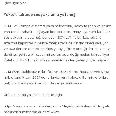
işlevi görüyor.
Yüksek kalitede ses yakalama yeteneği
ECM-LV1 kompakt stereo yaka mikrofonu, kolay taşınan ve çekim
esnasında rahatlık sağlayan kompakt tasarımıyla yüksek kalitede
ses yakalama yeteneği sunuyor. ECM-LV1 ile birlikte, gürültü
azaltma kapasitesini yükseltmek üzere bir rüzgâr siperi veriliyor
ve 360 derece dönebilen klips yatay şekilde örneğin bir kravata ya
da dikey şekilde bir cebe, mikrofon açısı değişmeden takılabiliyor.
Üstelik ECM-LV1, mikrofon konnektöründen gelen güçle çalışıyor.
ECM-W2BT kablosuz mikrofon ve ECM-LV1 kompakt stereo yaka
mikrofonu Nisan 2021’de raflarda yerini alacak. Bu mikrofonlar,
pek çok Sony yetkili satıcısında satışa sunulacak.
Ürünleri daha yakından inlemek için:
https://www.sony.com.tr/electronics/degistirilebilir-lensli-fotograf-
makineleri-mikrofonlar/ecm-w2bt