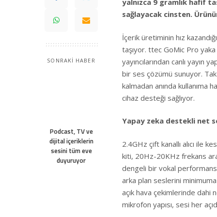
yalnızca 9 gramlık hafif ta
sağlayacak cinsten. Ürünün
İçerik üretiminin hız kazandı
taşıyor. ttec GoMic Pro yaka
yayıncılarından canlı yayın ya
SONRAKİ HABER
bir ses çözümü sunuyor. Tak 
kalmadan anında kullanıma ha
cihaz desteği sağlıyor.
Yapay zeka destekli net s
Podcast, TV ve
dijital içeriklerin
2.4GHz çift kanallı alıcı ile 
sesini tüm eve
kiti, 20Hz-20KHz frekans ara
duyuruyor
dengeli bir vokal performansı
arka plan seslerini minimuma 
açık hava çekimlerinde dahi n
mikrofon yapısı, sesi her açıd