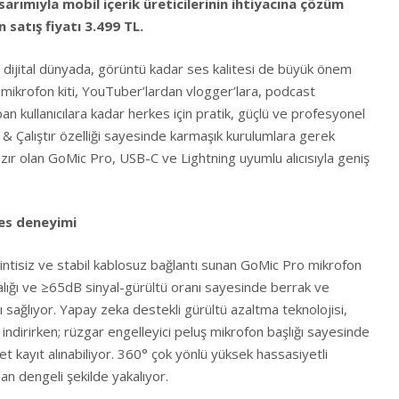
sarımıyla mobil içerik üreticilerinin ihtiyacına çözüm
 satış fiyatı 3.499 TL.
ğı dijital dünyada, görüntü kadar ses kalitesi de büyük önem
 mikrofon kiti, YouTuber’lardan vlogger’lara, podcast
pan kullanıcılara kadar herkes için pratik, güçlü ve profesyonel
& Çalıştır özelliği sayesinde karmaşık kurulumlara gerek
zır olan GoMic Pro, USB-C ve Lightning uyumlu alıcısıyla geniş
es deneyimi
kesintisiz ve stabil kablosuz bağlantı sunan GoMic Pro mikrofon
lığı ve ≥65dB sinyal-gürültü oranı sayesinde berrak ve
 sağlıyor. Yapay zeka destekli gürültü azaltma teknolojisi,
indirirken; rüzgar engelleyici peluş mikrofon başlığı sayesinde
et kayıt alınabiliyor. 360° çok yönlü yüksek hassasiyetli
an dengeli şekilde yakalıyor.