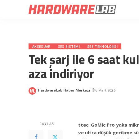
AKSESUAR
SES SISTEMI
SES TEKNOLOJISI
Tek şarj ile 6 saat ku
aza indiriyor
HardwareLab Haber Merkezi
6 Mart 2026
Posted
by
PAYLAŞ
ttec, GoMic Pro yaka mikr
ve ultra düşük gecikme sür