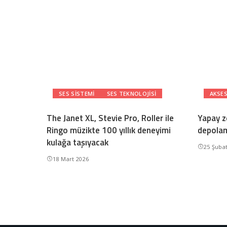
SES SISTEMI
SES TEKNOLOJISI
AKSE
The Janet XL, Stevie Pro, Roller ile
Yapay ze
Ringo müzikte 100 yıllık deneyimi
depolam
kulağa taşıyacak
25 Şuba
18 Mart 2026