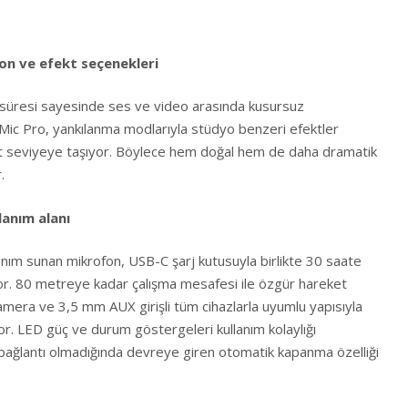
on ve efekt seçenekleri
süresi sayesinde ses ve video arasında kusursuz
ic Pro, yankılanma modlarıyla stüdyo benzeri efektler
 üst seviyeye taşıyor. Böylece hem doğal hem de daha dramatik
.
lanım alanı
anım sunan mikrofon, USB-C şarj kutusuyla birlikte 30 saate
or. 80 metreye kadar çalışma mesafesi ile özgür hareket
amera ve 3,5 mm AUX girişli tüm cihazlarla uyumlu yapısıyla
yor. LED güç ve durum göstergeleri kullanım kolaylığı
bağlantı olmadığında devreye giren otomatik kapanma özelliği