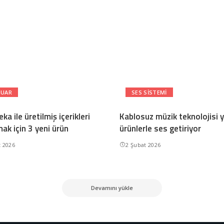
SUAR
SES SISTEMI
ka ile üretilmiş içerikleri
Kablosuz müzik teknolojisi y
ak için 3 yeni ürün
ürünlerle ses getiriyor
t 2026
2 Şubat 2026
Devamını yükle