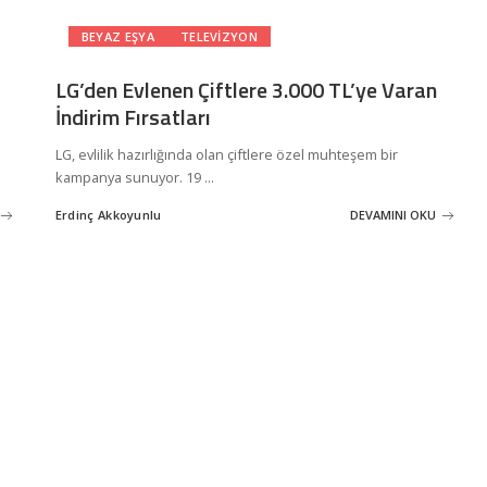
BEYAZ EŞYA
TELEVIZYON
LG’den Evlenen Çiftlere 3.000 TL’ye Varan
İndirim Fırsatları
LG, evlilik hazırlığında olan çiftlere özel muhteşem bir
kampanya sunuyor. 19
...
Erdinç Akkoyunlu
DEVAMINI OKU
Posted
by