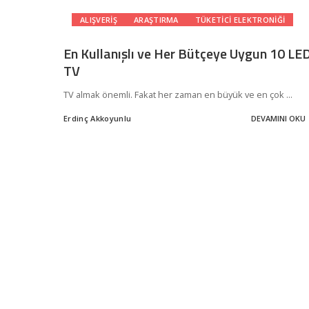
ALIŞVERIŞ
ARAŞTIRMA
TÜKETICI ELEKTRONIĞI
En Kullanışlı ve Her Bütçeye Uygun 10 LE
TV
TV almak önemli. Fakat her zaman en büyük ve en çok
...
Erdinç Akkoyunlu
DEVAMINI OKU
Posted
by