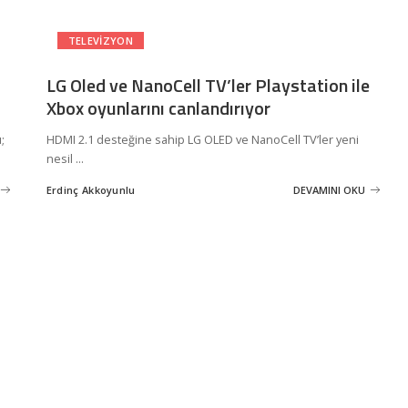
TELEVIZYON
LG Oled ve NanoCell TV’ler Playstation ile
Xbox oyunlarını canlandırıyor
;
HDMI 2.1 desteğine sahip LG OLED ve NanoCell TV’ler yeni
nesil
...
Erdinç Akkoyunlu
DEVAMINI OKU
Posted
by