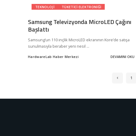
TEKNOLOJI
TÜKETICI ELEKTRONIĞI
Samsung Televizyonda MicroLED Çağını
Başlattı
Samsung’un 110 inçlik MicroLED ekranının Kore’de satışa
sunulmasıyla beraber yeni nesil
...
HardwareLab Haber Merkezi
DEVAMINI OKU
Posted
by
1