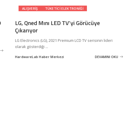
ALIŞVERIŞ
TÜKETICI ELEKTRONIĞI
D
LG, Qned Mını LED TV’yi Görücüye
Çıkarıyor
LG Electronics (LG), 2021 Premium LCD TV serisinin lideri
olarak gösterdiği
...
HardwareLab Haber Merkezi
DEVAMINI OKU
Posted
by