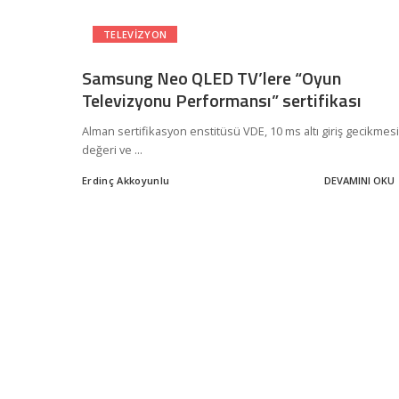
TELEVIZYON
Samsung Neo QLED TV’lere “Oyun
Televizyonu Performansı” sertifikası
Alman sertifikasyon enstitüsü VDE, 10 ms altı giriş gecikmesi
değeri ve
...
Erdinç Akkoyunlu
DEVAMINI OKU
Posted
by