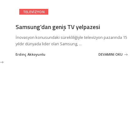
TELEVIZYON
Samsung’dan geniş TV yelpazesi
İnovasyon konusundaki sürekliliğiyle televizyon pazarında 15
yıldır dünyada lider olan Samsung,
...
Erdinç Akkoyunlu
DEVAMINI OKU
Posted
by