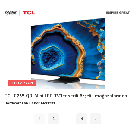
by
TELEVIZYON
TCL C755 QD-Mini LED TV’ler seçili Arçelik mağazalarında
HardwareLab Haber Merkezi
Posted
by
…
1
2
4