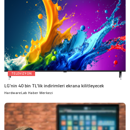
TELEVIZYON
LG’nin 40 bin TL’lik indirimleri ekrana kilitleyecek
HardwareLab Haber Merkezi
Posted
by