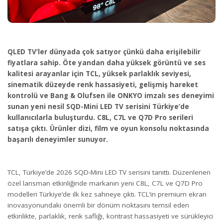
QLED TV’ler dünyada çok satıyor çünkü daha erişilebilir
fiyatlara sahip. Öte yandan daha yüksek görüntü ve ses
kalitesi arayanlar için TCL, yüksek parlaklık seviyesi,
sinematik düzeyde renk hassasiyeti, gelişmiş hareket
kontrolü ve Bang & Olufsen ile ONKYO imzalı ses deneyimi
sunan yeni nesil SQD-Mini LED TV serisini Türkiye’de
kullanıcılarla buluşturdu. C8L, C7L ve Q7D Pro serileri
satışa çıktı. Ürünler dizi, film ve oyun konsolu noktasında
başarılı deneyimler sunuyor.
TCL, Türkiye’de 2026 SQD-Mini LED TV serisini tanıttı. Düzenlenen
özel lansman etkinliğinde markanın yeni C8L, C7L ve Q7D Pro
modelleri Türkiye’de ilk kez sahneye çıktı. TCL’in premium ekran
inovasyonundaki önemli bir dönüm noktasını temsil eden
etkinlikte, parlaklık, renk saflığı, kontrast hassasiyeti ve sürükleyici