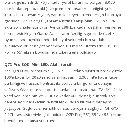
olarak geliştirildi. 2.176’ya kadar yerel karartma bölgesi, 3.000
nit’e kadar tepe parlaklığı ve premium tasarım estetiğini, yüksek
kaliteli bir deneyime geçiş yapmak isteyen tüketiciler için bir araya
getiriyor. 144Hz doğal yenileme hızına sahip olan C7L, hızlı ve
akıcı görüntüler sunuyor. Ayrıca 288Hz’e kadar değişken yenileme
hızını destekleyen Game Accelerator özelliği sayesinde özellikle
oyun ve spor içeriklerinde daha yüksek tepki hızı ve daha
sürükleyici bir deneyim vadediyor. Bu model ülkemizde 98”, 85”,
75” ve 65” ekran boyutlarında tüketicilerle buluşuyor.
Q7D Pro SQD-Mini LED: Akıllı tercih
Yeni Q7D Pro, premium SQD-Mini LED teknolojisini sunarak yüzde
100’e kadar BT.2020 renk gamı kapsamı, 2.000 nit’e kadar tepe
parlaklığı ve hassas kontrast ile etkileyici bir görüntü deneyimi
sağlıyor. Oyuncular ve spor tutkunları için tasarlanan TV, 4K 144Hz
yerel yenileme hızı ve 288Hz’e kadar VRR desteği sunarak son
derece akıcı hareketler ve hızlı tepki veren bir oyun deneyimi
yaşatıyor. Güçlü ve sinematik bir ses deneyimi sağlayan ONKYO
2.1CH ses sistemiyle güçlendirilen Q7D Pro; 75″, 65″ ve 55″ ekran
boyutlarında satışa sunuluyor.