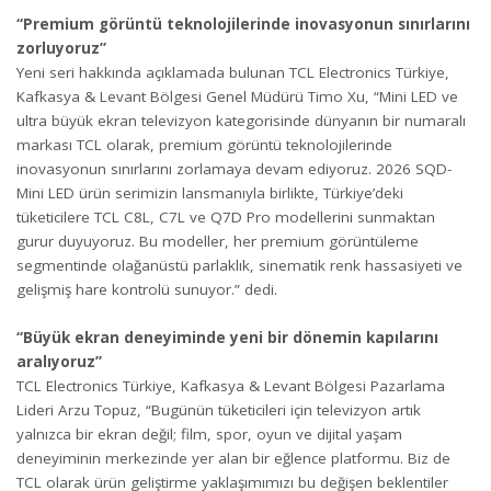
“Premium görüntü teknolojilerinde inovasyonun sınırlarını
zorluyoruz”
Yeni seri hakkında açıklamada bulunan TCL Electronics Türkiye,
Kafkasya & Levant Bölgesi Genel Müdürü Timo Xu, “Mini LED ve
ultra büyük ekran televizyon kategorisinde dünyanın bir numaralı
markası TCL olarak, premium görüntü teknolojilerinde
inovasyonun sınırlarını zorlamaya devam ediyoruz. 2026 SQD-
Mini LED ürün serimizin lansmanıyla birlikte, Türkiye’deki
tüketicilere TCL C8L, C7L ve Q7D Pro modellerini sunmaktan
gurur duyuyoruz. Bu modeller, her premium görüntüleme
segmentinde olağanüstü parlaklık, sinematik renk hassasiyeti ve
gelişmiş hare kontrolü sunuyor.” dedi.
“Büyük ekran deneyiminde yeni bir dönemin kapılarını
aralıyoruz”
TCL Electronics Türkiye, Kafkasya & Levant Bölgesi Pazarlama
Lideri Arzu Topuz, “Bugünün tüketicileri için televizyon artık
yalnızca bir ekran değil; film, spor, oyun ve dijital yaşam
deneyiminin merkezinde yer alan bir eğlence platformu. Biz de
TCL olarak ürün geliştirme yaklaşımımızı bu değişen beklentiler