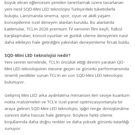
büyük ekran eğlencesini yeniden tanımlamak üzere tasarlanan
yeni nesil SQD-Mini LED teknolojisi Türkiye’deki tüketicilerle
buluştu. Lansmanda sinema, spor, oyun ve akıllı yaşam
konseptlerine özel deneyim alanları kuruldu. Bu alanlarda
katılımcılar, TCL’in 2026 premium TV serisinin film keyfi, futbol
karşılaşmaları, konsol oyunları ve günlük izleme deneyimini nasıl
daha etkileyici hale getirdiğini yakından deneyimleme fırsatı buldu.
SQD-Mini LED teknolojisi nedir?
Yeni serinin temelinde, TCL’in öncülük ettiği devrim yaratan QD-
Mini LED teknolojisinin ötesine geçen ve görüntü performansında
önemli yenilikler sunan TCL’in en son SQD-Mini LED teknolojisi
bulunuyor.
Gelişmiş Mini LED arka aydınlatma mimarisini ileri seviye kuantum
nokta malzemeleri ve TCL’e özel panel optimizasyonlarıyla bir
araya getiren SQD-Mini LED teknolojisi, ışığın renge dönüştürülme
sürecini daha hassas hale getiriyor. Böylece farklı izleme
koşullarında daha doğru renkler ve daha yüksek görüntü tutarlılığı
sunuyor.