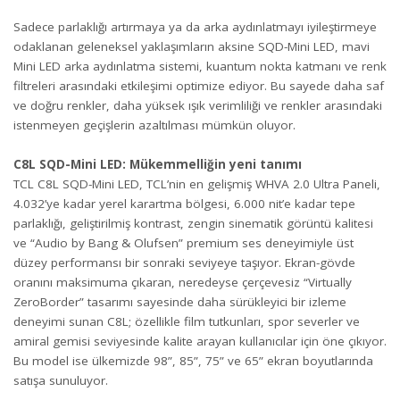
Sadece parlaklığı artırmaya ya da arka aydınlatmayı iyileştirmeye
odaklanan geleneksel yaklaşımların aksine SQD-Mini LED, mavi
Mini LED arka aydınlatma sistemi, kuantum nokta katmanı ve renk
filtreleri arasındaki etkileşimi optimize ediyor. Bu sayede daha saf
ve doğru renkler, daha yüksek ışık verimliliği ve renkler arasındaki
istenmeyen geçişlerin azaltılması mümkün oluyor.
C8L SQD-Mini LED: Mükemmelliğin yeni tanımı
TCL C8L SQD-Mini LED, TCL’nin en gelişmiş WHVA 2.0 Ultra Paneli,
4.032’ye kadar yerel karartma bölgesi, 6.000 nit’e kadar tepe
parlaklığı, geliştirilmiş kontrast, zengin sinematik görüntü kalitesi
ve “Audio by Bang & Olufsen” premium ses deneyimiyle üst
düzey performansı bir sonraki seviyeye taşıyor. Ekran-gövde
oranını maksimuma çıkaran, neredeyse çerçevesiz “Virtually
ZeroBorder” tasarımı sayesinde daha sürükleyici bir izleme
deneyimi sunan C8L; özellikle film tutkunları, spor severler ve
amiral gemisi seviyesinde kalite arayan kullanıcılar için öne çıkıyor.
Bu model ise ülkemizde 98”, 85”, 75” ve 65” ekran boyutlarında
satışa sunuluyor.