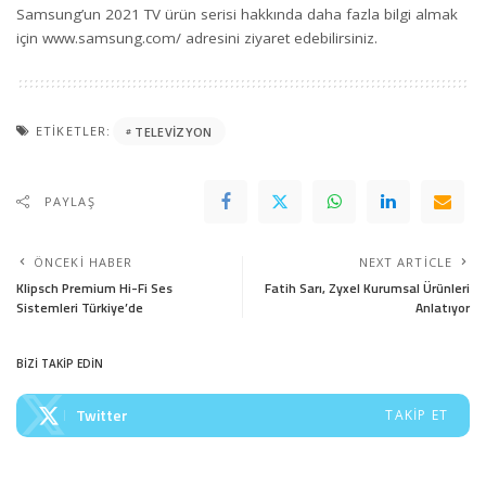
Samsung’un 2021 TV ürün serisi hakkında daha fazla bilgi almak
için
www.samsung.com/
adresini ziyaret edebilirsiniz.
ETIKETLER:
TELEVIZYON
PAYLAŞ
ÖNCEKI HABER
NEXT ARTICLE
Klipsch Premium Hi-Fi Ses
Fatih Sarı, Zyxel Kurumsal Ürünleri
Sistemleri Türkiye’de
Anlatıyor
BİZİ TAKİP EDİN
Twitter
TAKIP ET