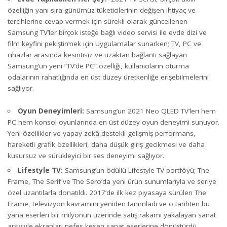
özelliğin yanı sıra günümüz tüketicilerinin değişen ihtiyaç ve
tercihlerine cevap vermek için sürekli olarak güncellenen
Samsung TV’ler birçok isteğe bağlı video servisi ile evde dizi ve
film keyfini pekiştirmek için Uygulamalar sunarken; TV, PC ve
cihazlar arasında kesintisiz ve uzaktan bağlantı sağlayan
Samsung’un yeni “TV’de PC” özelliği, kullanıcıların oturma
odalarının rahatlığında en üst düzey üretkenliğe erişebilmelerini
sağlıyor.
Oyun Deneyimleri:
Samsung’un 2021 Neo QLED TV’leri hem
PC hem konsol oyunlarında en üst düzey oyun deneyimi sunuyor.
Yeni özellikler ve yapay zekâ destekli gelişmiş performans,
hareketli grafik özellikleri, daha düşük giriş gecikmesi ve daha
kusursuz ve sürükleyici bir ses deneyimi sağlıyor.
Lifestyle TV:
Samsung’un ödüllü Lifestyle TV portföyü; The
Frame, The Serif ve The Sero’da yeni ürün sunumlarıyla ve seriye
özel uzantılarla donatıldı. 2017’de ilk kez piyasaya sürülen The
Frame, televizyon kavramını yeniden tanımladı ve o tarihten bu
yana eserleri bir milyonun üzerinde satış rakamı yakalayan sanat
arşiviyle ekranları nefes kesen sanat eserlerine dönüştürdü.