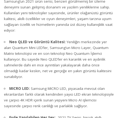
Samsung’un 2021 ürün serisi, benzeri görülmemiş bir izleme
deneyimi sunan gelişmiş donanım ve yazılım yeniliklerine sahip.
Kullanılan yeni teknolojiler sayesinde, ürünler olağanüstü görüntü
kalitesi, akıllı özellikler ve oyun deneyimleri, yaşam tarzına uyum
sağlayan özellik ve hizmetlerin yanında üst düzey kullanışlılık vaat
ediyor:
Neo QLED ve Görüntü Kalitesi:
Yeniliğin merkezinde yer
alan Quantum Mini LED’ler, Samsung’un Micro Layer, Quantum
Matrix teknolojisi ve en son teknoloji Neo Quantum İşlemci
kullanıyor. Bu sayede Neo QLED’ler en karanlık ve en aydınlık
sahnelerde dahi en ince ayrıntıları yakalayarak daha önce
olmadığı kadar keskin, net ve gerçeğe en yakın görüntü kalitesini
sunabiliyor.
MICRO LED:
Samsung MICRO LED, piyasada mevcut olan
ekranlardan farklı olarak kendinden yayıcı LED ekran teknolojisiyle
ve çarpıcı 4K HDR içerik sunan yepyeni Micro AI işlemcisi
sayesinde çarpıcı renk canlılığı ve parlaklık sağlıyor.
Evde Yapılabilen Her Şey:
2021 TV Serisi, birçok akıllı