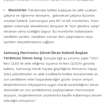
Monitörler:
Pandemiyle birlikte başlayan bir yıllık uzaktan
çalışma ve öğrenme deneyimi, geleneksel çalışma düzenini
ortadan kaldırdı. Samsung’un yeni M7 ve M5 monitörleri, Tizen
işletim sistemiyle desteklenen dünyanın ilk “tüm işlevlere sahip”
ekranları olma özelliğini taşıyor. Bu monitörler kullanıcıların
istedikleri yerden, istedikleri zaman ders çalışmalarını veya
içerikleri izleyebilmelerini sağlıyor.
Samsung Electronics Görsel Ekran Kıdemli Başkan
Yardımcısı Simon Sung
, konuyla ilgili şu yorumu yaptı: “2021
Neo QLED ile elde ettiğimiz sıçrama ve Neo QLED’in görüntü
kalitesi, Samsung olarak hayata geçirdiğimiz benzersiz Yapay
Zekâ yükseltmeleri ve akıllı özelliklerle birlikte donanımdaki en
son yeniliklerin neler başarabileceğini gözler önüne seriyor.
Müşterilerimizin ihtiyaçlarına uygun olarak tasarladığımız ekran
alanındaki en son yeniliklerimizi paylaşmaktan memnuniyet
duyuyor, müşterilerimizin ürünlerimizi keyifle kullanmaya devam
edeceğini umuyoruz.”