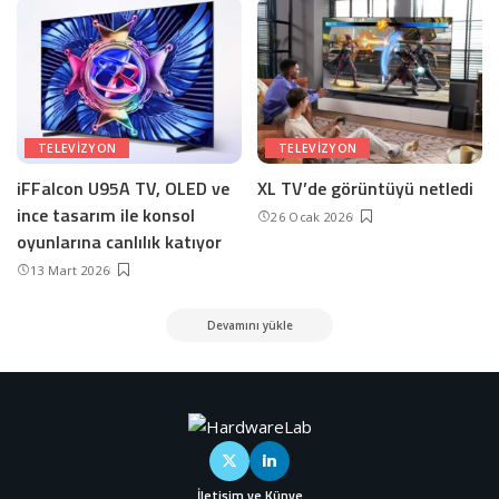
TELEVIZYON
TELEVIZYON
iFFalcon U95A TV, OLED ve
XL TV’de görüntüyü netledi
ince tasarım ile konsol
26 Ocak 2026
oyunlarına canlılık katıyor
13 Mart 2026
Devamını yükle
İletişim ve Künye